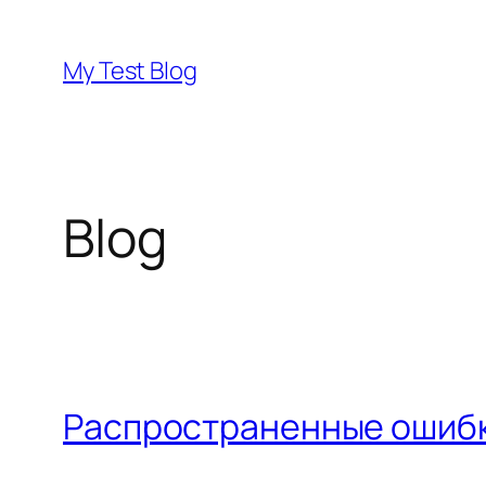
Skip
to
My Test Blog
content
Blog
Распространенные ошибки