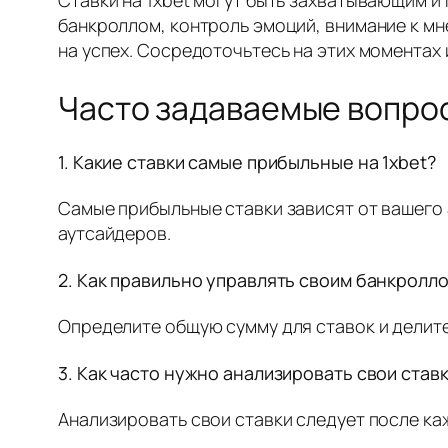
Ставки на 1xbet могут быть захватывающим и
банкроллом, контроль эмоций, внимание к мн
на успех. Сосредоточьтесь на этих моментах 
Часто задаваемые вопро
1. Какие ставки самые прибыльные на 1xbet?
Самые прибыльные ставки зависят от вашего 
аутсайдеров.
2. Как правильно управлять своим банкролл
Определите общую сумму для ставок и делите
3. Как часто нужно анализировать свои став
Анализировать свои ставки следует после каж