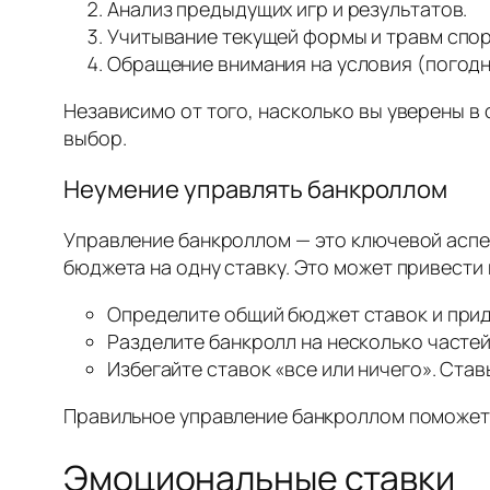
Анализ предыдущих игр и результатов.
Учитывание текущей формы и травм спо
Обращение внимания на условия (погодн
Независимо от того, насколько вы уверены в
выбор.
Неумение управлять банкроллом
Управление банкроллом — это ключевой аспе
бюджета на одну ставку. Это может привести
Определите общий бюджет ставок и прид
Разделите банкролл на несколько частей
Избегайте ставок «все или ничего». Став
Правильное управление банкроллом поможет в
Эмоциональные ставки