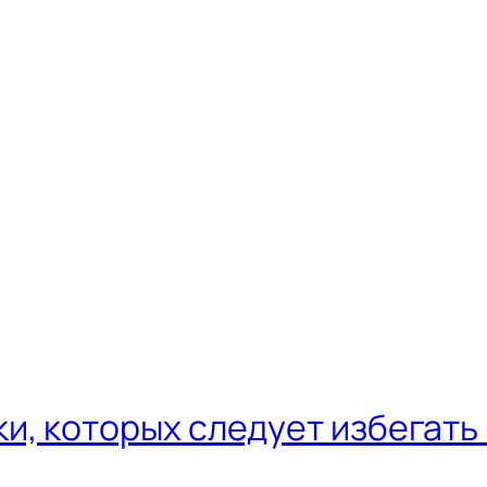
, которых следует избегать в