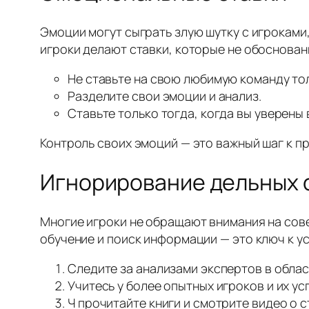
Эмоции могут сыграть злую шутку с игроками,
игроки делают ставки, которые не обоснован
Не ставьте на свою любимую команду тол
Разделите свои эмоции и анализ.
Ставьте только тогда, когда вы уверены 
Контроль своих эмоций — это важный шаг к п
Игнорирование дельных 
Многие игроки не обращают внимания на сове
обучение и поиск информации — это ключ к ус
Следите за анализами экспертов в облас
Учитесь у более опытных игроков и их ус
Ч прочитайте книги и смотрите видео о с