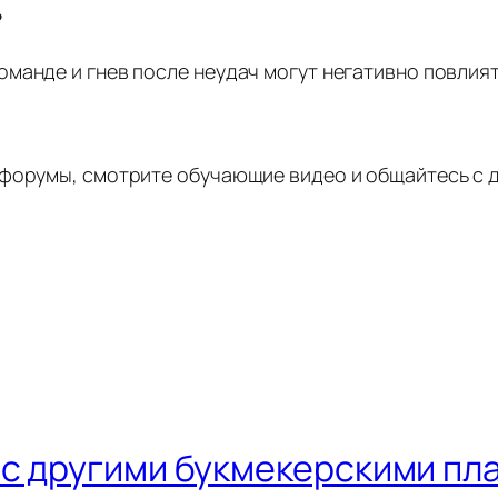
?
манде и гнев после неудач могут негативно повлият
 форумы, смотрите обучающие видео и общайтесь с 
 с другими букмекерскими п