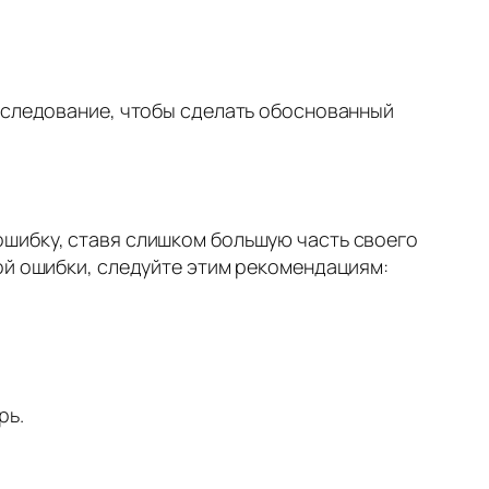
исследование, чтобы сделать обоснованный
ошибку, ставя слишком большую часть своего
ой ошибки, следуйте этим рекомендациям:
рь.