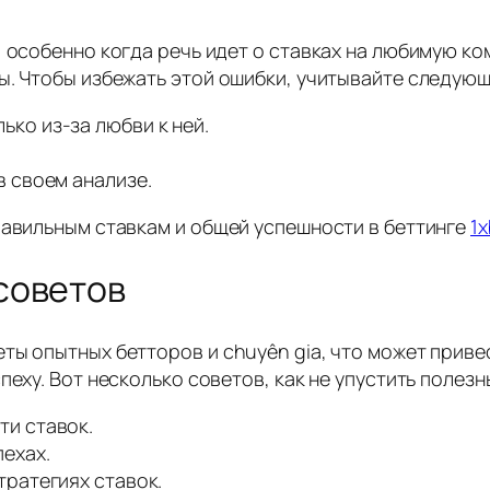
 особенно когда речь идет о ставках на любимую ко
ы. Чтобы избежать этой ошибки, учитывайте следую
ько из-за любви к ней.
в своем анализе.
равильным ставкам и общей успешности в беттинге
1
советов
ты опытных бетторов и chuyên gia, что может привес
пеху. Вот несколько советов, как не упустить полез
ти ставок.
пехах.
тратегиях ставок.