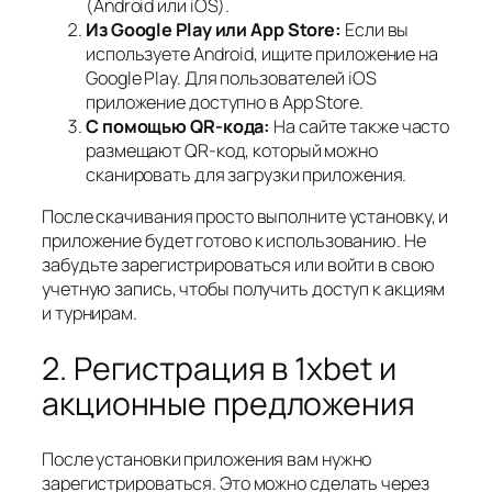
(Android или iOS).
Из Google Play или App Store:
Если вы
используете Android, ищите приложение на
Google Play. Для пользователей iOS
приложение доступно в App Store.
С помощью QR-кода:
На сайте также часто
размещают QR-код, который можно
сканировать для загрузки приложения.
После скачивания просто выполните установку, и
приложение будет готово к использованию. Не
забудьте зарегистрироваться или войти в свою
учетную запись, чтобы получить доступ к акциям
и турнирам.
2. Регистрация в 1xbet и
акционные предложения
После установки приложения вам нужно
зарегистрироваться. Это можно сделать через