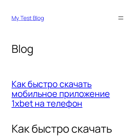
Skip
to
My Test Blog
content
Blog
Как быстро скачать
мобильное приложение
1xbet на телефон
Как быстро скачать