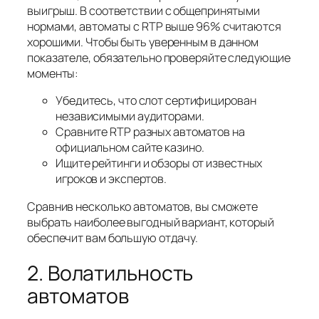
выигрыш. В соответствии с общепринятыми
нормами, автоматы с RTP выше 96% считаются
хорошими. Чтобы быть уверенным в данном
показателе, обязательно проверяйте следующие
моменты:
Убедитесь, что слот сертифицирован
независимыми аудиторами.
Сравните RTP разных автоматов на
официальном сайте казино.
Ищите рейтинги и обзоры от известных
игроков и экспертов.
Сравнив несколько автоматов, вы сможете
выбрать наиболее выгодный вариант, который
обеспечит вам большую отдачу.
2. Волатильность
автоматов