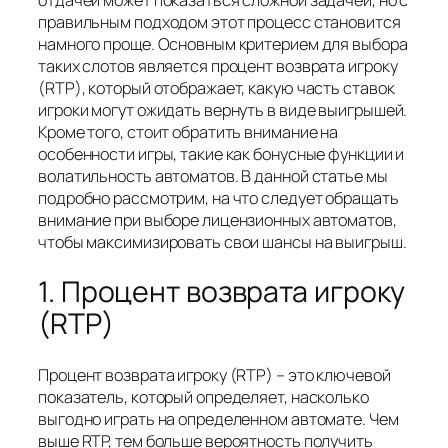
правильным подходом этот процесс становится
намного проще. Основным критерием для выбора
таких слотов является процент возврата игроку
(RTP), который отображает, какую часть ставок
игроки могут ожидать вернуть в виде выигрышей.
Кроме того, стоит обратить внимание на
особенности игры, такие как бонусные функции и
волатильность автоматов. В данной статье мы
подробно рассмотрим, на что следует обращать
внимание при выборе лицензионных автоматов,
чтобы максимизировать свои шансы на выигрыш.
1. Процент возврата игроку
(RTP)
Процент возврата игроку (RTP) – это ключевой
показатель, который определяет, насколько
выгодно играть на определенном автомате. Чем
выше RTP, тем больше вероятность получить