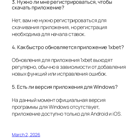
3. Нужно ли мне регистрироваться, чтобы
скачать приложение?
Нет, вам не нужно регистрироваться для
скачивания приложения, но регистрация
необходима для начала ставок.
4. Как быстро обновляется приложение 1xbet?
Обновления для приложения 1xbet выходят
регулярно, обычно в зависимости от добавления
новых функций или исправления ошибок.
5. Есть ли версия приложения для Windows?
На данный момент официальная версия
программы для Windows отсутствует,
приложение доступно только для Android и iOS.
March 2, 2026