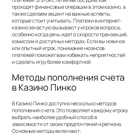
проходят финансовые операции в этом казино, а
также сделаем акцент на важные аспекты,
которые стоит учитывать. Платежи в интернет-
казино зачастую вызывают у игроков вопросы,
особенно когда речь идет о скорости транзакций,
комиссии и доступных методах. Если вы новичок
или опытный игрок, понимание нюансов
платежей поможет вам избежать неприятностей
и сделать игру более комфортной.
Методы пополнения счета
в Казино Пинко
В Казино Пинко доступно несколько методов
пополнения счета. Это позволяет каждому игроку
выбрать наиболее удобный способ в
зависимости от своих предпочтений и региона.
Основные методы включают: