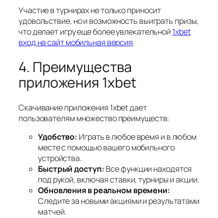
Участие в турнирах не только приносит
удовольствие, но и возможность выиграть призы,
что делает игру еще более увлекательной
1xbet
вход на сайт мобильная версия
.
4. Преимущества
приложения 1xbet
Скачивание приложения 1xbet дает
пользователям множество преимуществ:
Удобство:
Играть в любое время и в любом
месте с помощью вашего мобильного
устройства.
Быстрый доступ:
Все функции находятся
под рукой, включая ставки, турниры и акции.
Обновления в реальном времени:
Следите за новыми акциями и результатами
матчей.