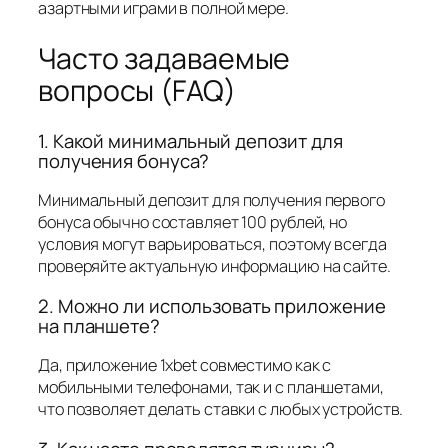
азартными играми в полной мере.
Часто задаваемые
вопросы (FAQ)
1. Какой минимальный депозит для
получения бонуса?
Минимальный депозит для получения первого
бонуса обычно составляет 100 рублей, но
условия могут варьироваться, поэтому всегда
проверяйте актуальную информацию на сайте.
2. Можно ли использовать приложение
на планшете?
Да, приложение 1xbet совместимо как с
мобильными телефонами, так и с планшетами,
что позволяет делать ставки с любых устройств.