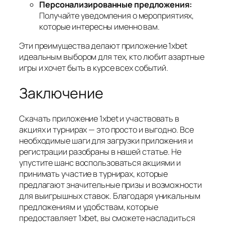
Персонализированные предложения:
Получайте уведомления о мероприятиях,
которые интересны именно вам.
Эти преимущества делают приложение 1xbet
идеальным выбором для тех, кто любит азартные
игры и хочет быть в курсе всех событий.
Заключение
Скачать приложение 1xbet и участвовать в
акциях и турнирах — это просто и выгодно. Все
необходимые шаги для загрузки приложения и
регистрации разобраны в нашей статье. Не
упустите шанс воспользоваться акциями и
принимать участие в турнирах, которые
предлагают значительные призы и возможности
для выигрышных ставок. Благодаря уникальным
предложениям и удобствам, которые
предоставляет 1xbet, вы сможете насладиться