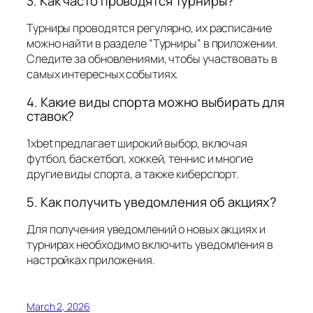
3. Как часто проводятся турниры?
Турниры проводятся регулярно, их расписание
можно найти в разделе “Турниры” в приложении.
Следите за обновлениями, чтобы участвовать в
самых интересных событиях.
4. Какие виды спорта можно выбирать для
ставок?
1xbet предлагает широкий выбор, включая
футбол, баскетбол, хоккей, теннис и многие
другие виды спорта, а также киберспорт.
5. Как получить уведомления об акциях?
Для получения уведомлений о новых акциях и
турнирах необходимо включить уведомления в
настройках приложения.
March 2, 2026