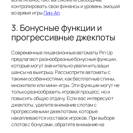
контролировать свои финансы и уровень эмоций
во время игры
Пин-Ап
.
3. Бонусные функции и
прогрессивные джекпоты
Современные лицензионные автоматы Pin Up
предлагают разнообразные бонусные функции,
которые могут значительно увеличить ваши
шансы на выигрыш. Рассмотрите автоматы с
такими особенностями, как бесплатные спины,
множители или мини-игры. Эти функции могут не
только разнообразить игровой процесс, но и
повысить общую отдачу. Если вас интересуют
джекпоты, уделите внимание слотам с
прогрессивными джекпотами, которые
накапливаются из ставок игроков. При выборе
слотов с бонусами, обратите внимание на: