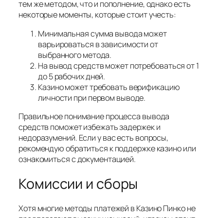
тем же методом, что и пополнение, однако есть
некоторые моменты, которые стоит учесть:
Минимальная сумма вывода может
варьироваться в зависимости от
выбранного метода.
На вывод средств может потребоваться от 1
до 5 рабочих дней.
Казино может требовать верификацию
личности при первом выводе.
Правильное понимание процесса вывода
средств поможет избежать задержек и
недоразумений. Если у вас есть вопросы,
рекомендую обратиться к поддержке казино или
ознакомиться с документацией.
Комиссии и сборы
Хотя многие методы платежей в Казино Пинко не