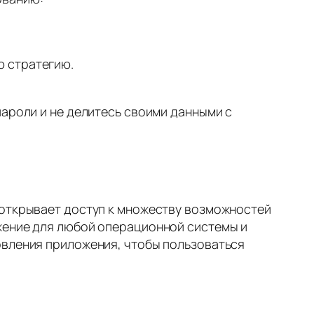
ю стратегию.
пароли и не делитесь своими данными с
 открывает доступ к множеству возможностей
жение для любой операционной системы и
овления приложения, чтобы пользоваться