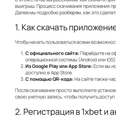
выигрыш. Процесс скачивания приложения прос
Далее мы подробно разберем, как это сделат
1. Как скачать приложение
Чтобы начать пользоваться всеми возможнос
С официального сайта:
Перейдите на оф
операционной системы (Android или iOS)
Из Google Play или App Store:
Если вы ис
доступно в App Store.
С помощью QR-кода:
На сайте также ча
После скачивания просто выполните установк
свою учетную запись, чтобы получить доступ 
2. Регистрация в 1xbet и