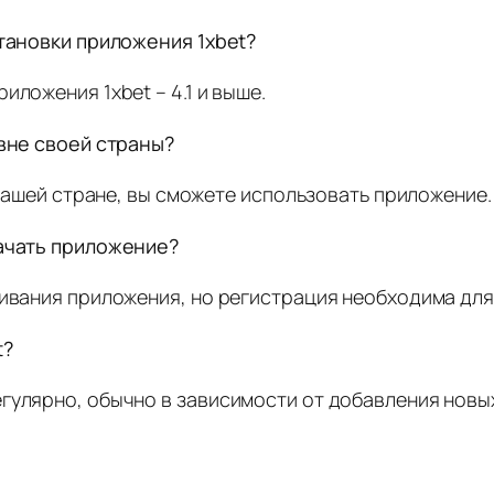
становки приложения 1xbet?
иложения 1xbet – 4.1 и выше.
 вне своей страны?
в вашей стране, вы сможете использовать приложение.
качать приложение?
чивания приложения, но регистрация необходима для
t?
гулярно, обычно в зависимости от добавления новы