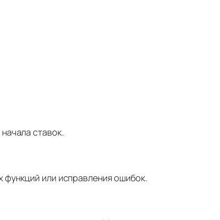
 начала ставок.
х функций или исправления ошибок.