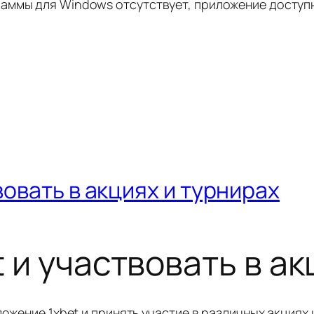
ммы для Windows отсутствует, приложение доступно
вовать в акциях и турнирах
t и участвовать в а
ложение 1xbet и принять участие в различных акциях 