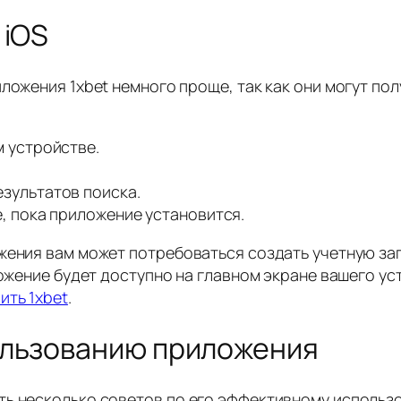
 iOS
ложения 1xbet немного проще, так как они могут пол
м устройстве.
зультатов поиска.
, пока приложение установится.
жения вам может потребоваться создать учетную запи
ложение будет доступно на главном экране вашего уст
ить 1xbet
.
ользованию приложения
ть несколько советов по его эффективному использ