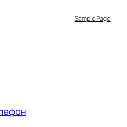
Sample Page
елефон