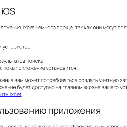
 iOS
ложения 1xbet немного проще, так как они могут пол
м устройстве.
зультатов поиска.
, пока приложение установится.
жения вам может потребоваться создать учетную запи
ложение будет доступно на главном экране вашего уст
ить 1xbet
.
ользованию приложения
ть несколько советов по его эффективному использ