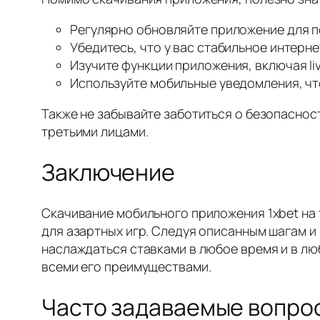
Регулярно обновляйте приложение для п
Убедитесь, что у вас стабильное интер
Изучите функции приложения, включая li
Используйте мобильные уведомления, чт
Также не забывайте заботиться о безопаснос
третьими лицами.
Заключение
Скачивание мобильного приложения 1xbet на 
для азартных игр. Следуя описанным шагам 
наслаждаться ставками в любое время и в лю
всеми его преимуществами.
Часто задаваемые вопро