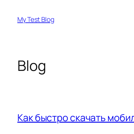
Skip
to
My Test Blog
content
Blog
Как быстро скачать моби