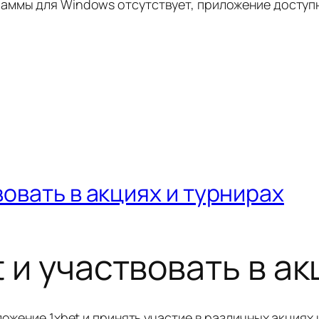
ммы для Windows отсутствует, приложение доступно
вовать в акциях и турнирах
t и участвовать в а
ложение 1xbet и принять участие в различных акциях 