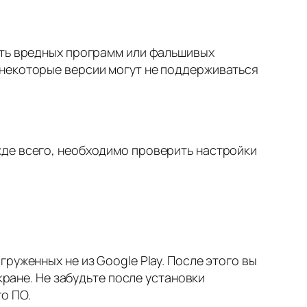
ать вредных программ или фальшивых
 некоторые версии могут не поддерживаться
жде всего, необходимо проверить настройки
руженных не из Google Play. После этого вы
кране. Не забудьте после установки
о ПО.