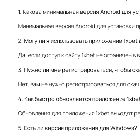
1. Какова минимальная версия Android для у
Минимальная версия Android для установки пр
2. Могу ли я использовать приложение 1xbet
Да, если доступ к сайту 1xbet не ограничен 
3. Нужно ли мне регистрироваться, чтобы с
Нет, вам не нужно регистрироваться для ска
4. Как быстро обновляется приложение 1xbe
Обновления для приложения 1xbet выходят ре
5. Есть ли версия приложения для Windows?