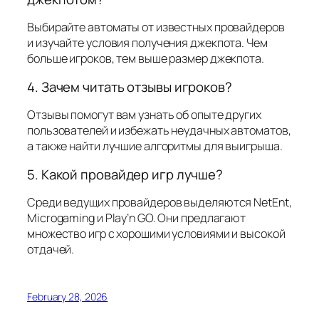
Выбирайте автоматы от известных провайдеров
и изучайте условия получения джекпота. Чем
больше игроков, тем выше размер джекпота.
4. Зачем читать отзывы игроков?
Отзывы помогут вам узнать об опыте других
пользователей и избежать неудачных автоматов,
а также найти лучшие алгоритмы для выигрыша.
5. Какой провайдер игр лучше?
Среди ведущих провайдеров выделяются NetEnt,
Microgaming и Play’n GO. Они предлагают
множество игр с хорошими условиями и высокой
отдачей.
February 28, 2026