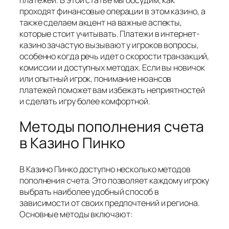
проходят финансовые операции в этом казино, а
также сделаем акцент на важные аспекты,
которые стоит учитывать. Платежи в интернет-
казино зачастую вызывают у игроков вопросы,
особенно когда речь идет о скорости транзакций,
комиссии и доступных методах. Если вы новичок
или опытный игрок, понимание нюансов
платежей поможет вам избежать неприятностей
и сделать игру более комфортной.
Методы пополнения счета
в Казино Пинко
В Казино Пинко доступно несколько методов
пополнения счета. Это позволяет каждому игроку
выбрать наиболее удобный способ в
зависимости от своих предпочтений и региона.
Основные методы включают: