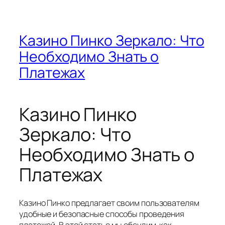
Казино Пинко Зеркало: Что
Необходимо Знать о
Платежах
Казино Пинко
Зеркало: Что
Необходимо Знать о
Платежах
Казино Пинко предлагает своим пользователям
удобные и безопасные способы проведения
платежей. В этой статье мы обсудим, как