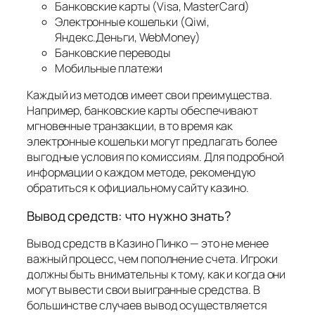
Банковские карты (Visa, MasterCard)
Электронные кошельки (Qiwi,
Яндекс.Деньги, WebMoney)
Банковские переводы
Мобильные платежи
Каждый из методов имеет свои преимущества.
Например, банковские карты обеспечивают
мгновенные транзакции, в то время как
электронные кошельки могут предлагать более
выгодные условия по комиссиям. Для подробной
информации о каждом методе, рекомендую
обратиться к официальному сайту казино.
Вывод средств: что нужно знать?
Вывод средств в Казино Пинко — это не менее
важный процесс, чем пополнение счета. Игроки
должны быть внимательны к тому, как и когда они
могут вывести свои выигранные средства. В
большинстве случаев вывод осуществляется