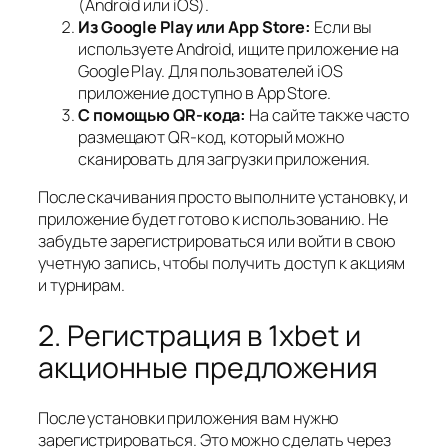
(Android или iOS).
Из Google Play или App Store:
Если вы
используете Android, ищите приложение на
Google Play. Для пользователей iOS
приложение доступно в App Store.
С помощью QR-кода:
На сайте также часто
размещают QR-код, который можно
сканировать для загрузки приложения.
После скачивания просто выполните установку, и
приложение будет готово к использованию. Не
забудьте зарегистрироваться или войти в свою
учетную запись, чтобы получить доступ к акциям
и турнирам.
2. Регистрация в 1xbet и
акционные предложения
После установки приложения вам нужно
зарегистрироваться. Это можно сделать через