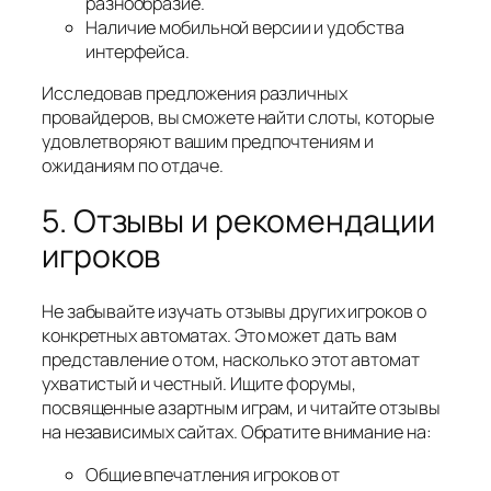
разнообразие.
Наличие мобильной версии и удобства
интерфейса.
Исследовав предложения различных
провайдеров, вы сможете найти слоты, которые
удовлетворяют вашим предпочтениям и
ожиданиям по отдаче.
5. Отзывы и рекомендации
игроков
Не забывайте изучать отзывы других игроков о
конкретных автоматах. Это может дать вам
представление о том, насколько этот автомат
ухватистый и честный. Ищите форумы,
посвященные азартным играм, и читайте отзывы
на независимых сайтах. Обратите внимание на:
Общие впечатления игроков от