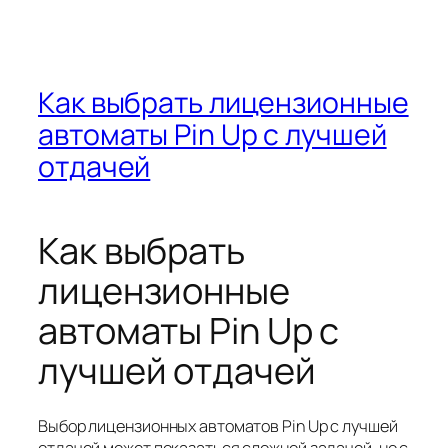
Как выбрать лицензионные
автоматы Pin Up с лучшей
отдачей
Как выбрать
лицензионные
автоматы Pin Up с
лучшей отдачей
Выбор лицензионных автоматов Pin Up с лучшей
отдачей может показаться сложной задачей, но с