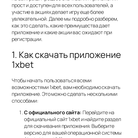
прост и доступен для всех пользователей, а
участие в акциях делает игру еще более
увлекательной. Далее мы подробно разберем,
как это сделать, какие преимущества дает
приложение и какие акции вас ожидают при
регистрации.
1. Как скачать приложение
1xbet
Чтобы начать пользоваться всеми
возможностями 1xbet, вам необходимо скачать
приложение. Это можно сделать несколькими
способами:
С официального сайта:
Перейдите на
официальный сайт 1xbet и найдите раздел
для скачивания приложения. Выберите
версию для вашей операционной системы