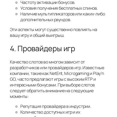
Частоту активации бонусов.
Условия получения бесплатных спинов.
Наличие мультипликаторов или каких-либо
дополнительных раундов.
Эти аспекты могут существенно повлиять на
вашу игру и общий выигрыш.
4. Провайдеры игр
Качество слотов во многом зависит от
разработчиков или провайдеров игр. Известные
компании, такие как NetEnt, Microgaming и Play’n
GO, часто предлагают игры с высоким RTP и
интересными бонусами. При выборе слотов
следует обратить внимание на следующие
моменты:
Репутация провайдера в индустрии.
Количество доступных игр и их