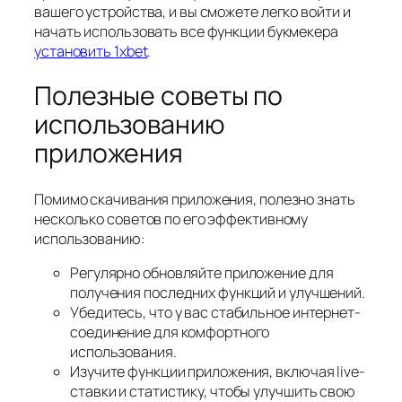
вашего устройства, и вы сможете легко войти и
начать использовать все функции букмекера
установить 1xbet
.
Полезные советы по
использованию
приложения
Помимо скачивания приложения, полезно знать
несколько советов по его эффективному
использованию:
Регулярно обновляйте приложение для
получения последних функций и улучшений.
Убедитесь, что у вас стабильное интернет-
соединение для комфортного
использования.
Изучите функции приложения, включая live-
ставки и статистику, чтобы улучшить свою