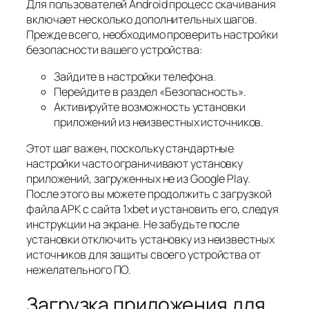
Для пользователей Android процесс скачивания
включает несколько дополнительных шагов.
Прежде всего, необходимо проверить настройки
безопасности вашего устройства:
Зайдите в настройки телефона.
Перейдите в раздел «Безопасность».
Активируйте возможность установки
приложений из неизвестных источников.
Этот шаг важен, поскольку стандартные
настройки часто ограничивают установку
приложений, загруженных не из Google Play.
После этого вы можете продолжить с загрузкой
файла APK с сайта 1xbet и установить его, следуя
инструкции на экране. Не забудьте после
установки отключить установку из неизвестных
источников для защиты своего устройства от
нежелательного ПО.
Загрузка приложения для