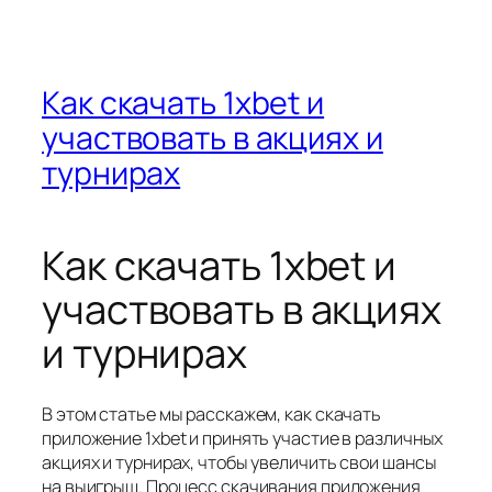
Как скачать 1xbet и
участвовать в акциях и
турнирах
Как скачать 1xbet и
участвовать в акциях
и турнирах
В этом статье мы расскажем, как скачать
приложение 1xbet и принять участие в различных
акциях и турнирах, чтобы увеличить свои шансы
на выигрыш. Процесс скачивания приложения