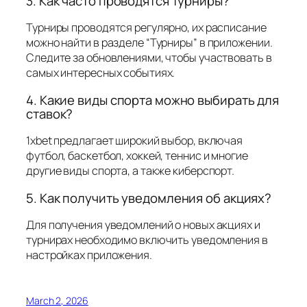
3. Как часто проводятся турниры?
Турниры проводятся регулярно, их расписание
можно найти в разделе “Турниры” в приложении.
Следите за обновлениями, чтобы участвовать в
самых интересных событиях.
4. Какие виды спорта можно выбирать для
ставок?
1xbet предлагает широкий выбор, включая
футбол, баскетбол, хоккей, теннис и многие
другие виды спорта, а также киберспорт.
5. Как получить уведомления об акциях?
Для получения уведомлений о новых акциях и
турнирах необходимо включить уведомления в
настройках приложения.
March 2, 2026