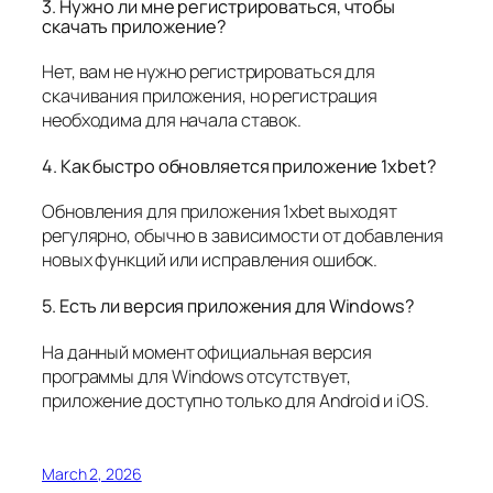
3. Нужно ли мне регистрироваться, чтобы
скачать приложение?
Нет, вам не нужно регистрироваться для
скачивания приложения, но регистрация
необходима для начала ставок.
4. Как быстро обновляется приложение 1xbet?
Обновления для приложения 1xbet выходят
регулярно, обычно в зависимости от добавления
новых функций или исправления ошибок.
5. Есть ли версия приложения для Windows?
На данный момент официальная версия
программы для Windows отсутствует,
приложение доступно только для Android и iOS.
March 2, 2026