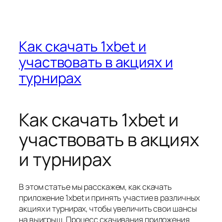
Как скачать 1xbet и
участвовать в акциях и
турнирах
Как скачать 1xbet и
участвовать в акциях
и турнирах
В этом статье мы расскажем, как скачать
приложение 1xbet и принять участие в различных
акциях и турнирах, чтобы увеличить свои шансы
на выигрыш. Процесс скачивания приложения