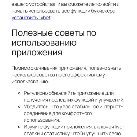
вашего устройства, и вы сможете легко войти и
начать использовать все функции букмекера
установить 1xbet
.
Полезные советы по
использованию
приложения
Помимо скачивания приложения, полезно знать
несколько советов по его эффективному
использованию:
Регулярно обновляйте приложение для
получения последних функций и улучшений.
Убедитесь, что у вас стабильное интернет-
соединение для комфортного
использования.
Изучите функции приложения, включая live-
ставки и статистику, чтобы улучшить свою