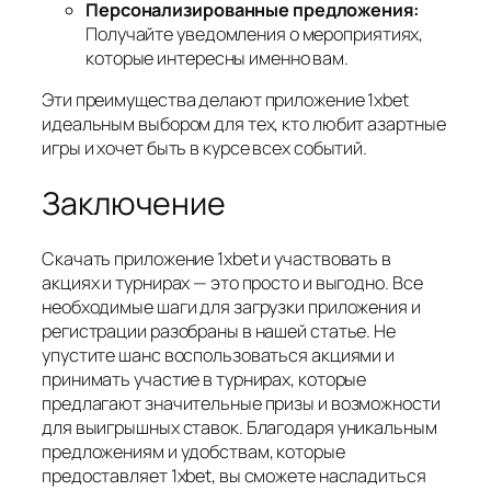
Персонализированные предложения:
Получайте уведомления о мероприятиях,
которые интересны именно вам.
Эти преимущества делают приложение 1xbet
идеальным выбором для тех, кто любит азартные
игры и хочет быть в курсе всех событий.
Заключение
Скачать приложение 1xbet и участвовать в
акциях и турнирах — это просто и выгодно. Все
необходимые шаги для загрузки приложения и
регистрации разобраны в нашей статье. Не
упустите шанс воспользоваться акциями и
принимать участие в турнирах, которые
предлагают значительные призы и возможности
для выигрышных ставок. Благодаря уникальным
предложениям и удобствам, которые
предоставляет 1xbet, вы сможете насладиться