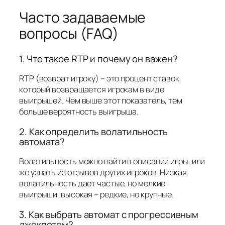
Часто задаваемые
вопросы (FAQ)
1. Что такое RTP и почему он важен?
RTP (возврат игроку) – это процент ставок,
который возвращается игрокам в виде
выигрышей. Чем выше этот показатель, тем
больше вероятность выигрыша.
2. Как определить волатильность
автомата?
Волатильность можно найти в описании игры, или
же узнать из отзывов других игроков. Низкая
волатильность дает частые, но мелкие
выигрыши, высокая – редкие, но крупные.
3. Как выбрать автомат с прогрессивным
джекпотом?