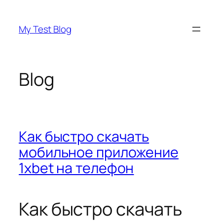
Skip
to
My Test Blog
content
Blog
Как быстро скачать
мобильное приложение
1xbet на телефон
Как быстро скачать