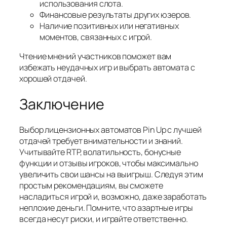
использования слота.
Финансовые результаты других юзеров.
Наличие позитивных или негативных
моментов, связанных с игрой.
Чтение мнений участников поможет вам
избежать неудачных игр и выбрать автомата с
хорошей отдачей.
Заключение
Выбор лицензионных автоматов Pin Up с лучшей
отдачей требует внимательности и знаний.
Учитывайте RTP, волатильность, бонусные
функции и отзывы игроков, чтобы максимально
увеличить свои шансы на выигрыш. Следуя этим
простым рекомендациям, вы сможете
насладиться игрой и, возможно, даже заработать
неплохие деньги. Помните, что азартные игры
всегда несут риски, и играйте ответственно.