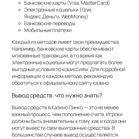
Банковские карты (Visa, MasterCard)
Электронные кошельки (Qiwi,
Яндекс.Деньги, WebMoney)
Банковские переводы
Мобильные платежи
Каждый из методов имеет свои преимущества.
Например, банковские карты обеспечивают
мгновенные транзакции, в то время как
электронные кошельки могут предлагать более
выгодные условия по комиссиям. Для подробной
информации о каждом методе, рекомендую
обратиться к официальному сайту казино.
Вывод средств: что нужно знать?
Вывод средств в Казино Пинко — это не менее
важный процесс, чем пополнение счета. Игроки
должны быть внимательны к тому, как и когда они
могут вывести свои выигранные средства. В
большинстве случаев вывод осуществляется