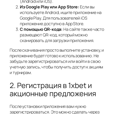
(Android или iOS).
Из Google Play или App Store:
Если вы
используете Android, ищите приложение на
Google Play. Для пользователей iOS
приложение доступно в App Store.
С помощью QR-кода:
На сайте также часто
размещают QR-код, который можно
сканировать для загрузки приложения.
После скачивания просто выполните установку, и
приложение будет готово к использованию. Не
забудьте зарегистрироваться или войти в свою
учетную запись, чтобы получить доступ к акциям
и турнирам.
2. Регистрация в 1xbet и
акционные предложения
После установки приложения вам нужно
зарегистрироваться. Это можно сделать через