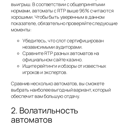
выигрыш. В соответствии с общепринятыми
нормами, автоматы с RTP выше 96% считаются
хорошими. Чтобы быть уверенным в данном
показателе, обязательно проверяйте следующие
моменты:
Убедитесь, что слот сертифицирован
независимыми аудиторами.
Сравните RTP разных автоматов на
официальном сайте казино.
Ищите рейтинги и обзоры от известных
игроков и экспертов.
Сравнив несколько автоматов, вы сможете
выбрать наиболее выгодный вариант, который
обеспечит вам большую отдачу.
2. Волатильность
автоматов