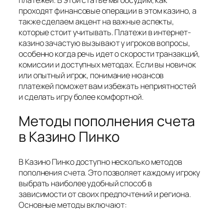
проходят финансовые операции в этом казино, а
также сделаем акцент на важные аспекты,
которые стоит учитывать. Платежи в интернет-
казино зачастую вызывают у игроков вопросы,
особенно когда речь идет о скорости транзакций,
комиссии и доступных методах. Если вы новичок
или опытный игрок, понимание нюансов
платежей поможет вам избежать неприятностей
и сделать игру более комфортной.
Методы пополнения счета
в Казино Пинко
В Казино Пинко доступно несколько методов
пополнения счета. Это позволяет каждому игроку
выбрать наиболее удобный способ в
зависимости от своих предпочтений и региона.
Основные методы включают: