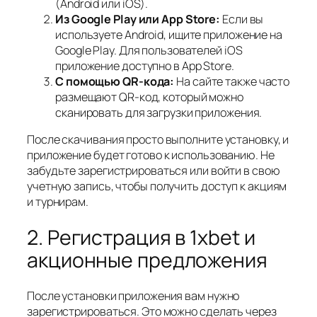
(Android или iOS).
Из Google Play или App Store:
Если вы
используете Android, ищите приложение на
Google Play. Для пользователей iOS
приложение доступно в App Store.
С помощью QR-кода:
На сайте также часто
размещают QR-код, который можно
сканировать для загрузки приложения.
После скачивания просто выполните установку, и
приложение будет готово к использованию. Не
забудьте зарегистрироваться или войти в свою
учетную запись, чтобы получить доступ к акциям
и турнирам.
2. Регистрация в 1xbet и
акционные предложения
После установки приложения вам нужно
зарегистрироваться. Это можно сделать через