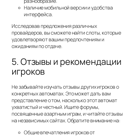
разнообразие.
Наличие мобильной версии и удобства
интерфейса.
Исследовав предложения различных
провайдеров, вы сможете найти слоты, которые
удовлетворяют вашим предпочтениям и
ожиданиям по отдаче.
5. Отзывы и рекомендации
игроков
Не забывайте изучать отзывы других игроков о
конкретных автоматах. Это может дать вам
представление о том, насколько этот автомат
ухватистый и честный. Ищите форумы,
посвященные азартным играм, и читайте отзывы
на независимых сайтах. Обратите внимание на:
Общие впечатления игроков от