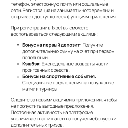
телефон, электронную почту или социальные
сети. Регистрация не занимает много времени и
открывает доступ ко всем функциям приложения.
При регистрации в 1xbet вы сможете
воспользоваться следующими акциями:
Бонус на первый депозит:
Получите
дополнительную сумму на счет при первом
пополнении.
Кэшбэк:
Еженедельные возвраты части
проигранных средств.
Бонусы на спортивные события:
Специальные предложения на популярные
матчи и турниры.
Следите за новыми акциями в приложении, чтобы
не пропустить выгодные предложения.
Постоянная активность на платформе
увеличивает ваши шансы на получение бонусов и
дополнительных призов.