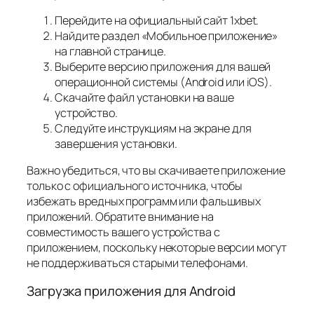
Перейдите на официальный сайт 1xbet.
Найдите раздел «Мобильное приложение»
на главной странице.
Выберите версию приложения для вашей
операционной системы (Android или iOS).
Скачайте файл установки на ваше
устройство.
Следуйте инструкциям на экране для
завершения установки.
Важно убедиться, что вы скачиваете приложение
только с официального источника, чтобы
избежать вредных программ или фальшивых
приложений. Обратите внимание на
совместимость вашего устройства с
приложением, поскольку некоторые версии могут
не поддерживаться старыми телефонами.
Загрузка приложения для Android