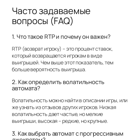
Часто задаваемые
вопросы (FAQ)
1. Что такое RTP и почему он важен?
RTP (возврат игроку) – это процент ставок,
который возвращается игрокам в виде
выигрышей. Чем выше этот показатель, тем
больше вероятность выигрыша.
2. Как определить волатильность
автомата?
Волатильность можно найти в описании игры, или
же узнать из отзывов других игроков. Низкая
волатильность дает частые, но мелкие
выигрыши, высокая – редкие, но крупные.
3. Как выбрать автомат с прогрессивным
джекпотом?