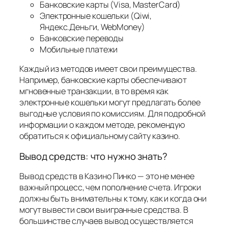
Банковские карты (Visa, MasterCard)
Электронные кошельки (Qiwi,
Яндекс.Деньги, WebMoney)
Банковские переводы
Мобильные платежи
Каждый из методов имеет свои преимущества.
Например, банковские карты обеспечивают
мгновенные транзакции, в то время как
электронные кошельки могут предлагать более
выгодные условия по комиссиям. Для подробной
информации о каждом методе, рекомендую
обратиться к официальному сайту казино.
Вывод средств: что нужно знать?
Вывод средств в Казино Пинко — это не менее
важный процесс, чем пополнение счета. Игроки
должны быть внимательны к тому, как и когда они
могут вывести свои выигранные средства. В
большинстве случаев вывод осуществляется