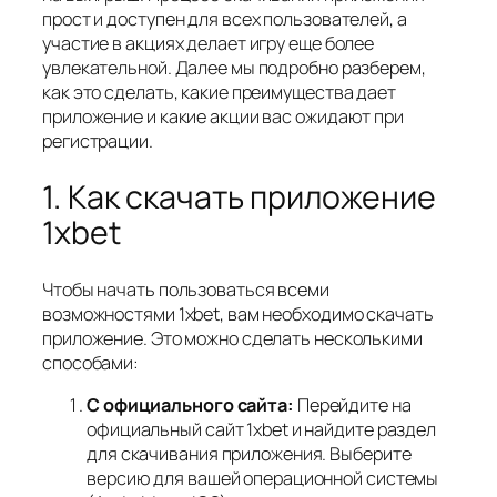
прост и доступен для всех пользователей, а
участие в акциях делает игру еще более
увлекательной. Далее мы подробно разберем,
как это сделать, какие преимущества дает
приложение и какие акции вас ожидают при
регистрации.
1. Как скачать приложение
1xbet
Чтобы начать пользоваться всеми
возможностями 1xbet, вам необходимо скачать
приложение. Это можно сделать несколькими
способами:
С официального сайта:
Перейдите на
официальный сайт 1xbet и найдите раздел
для скачивания приложения. Выберите
версию для вашей операционной системы