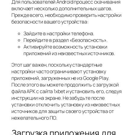
Для пользователей Android процесс скачивания
включает несколько дополнительных шагов.
Прежде всего, необходимо проверить настройки
безопасности вашего устройства:
Зайдите в настройки телефона.
Перейдите в раздел «Безопасность».
Активируйте возможность установки
приложений из неизвестных источников.
Этот шаг важен, поскольку стандартные
настройки часто ограничивают установку
приложений, загруженных не из Google Play.
После этого вы можете продолжить с загрузкой
файла APK с сайта 1xbet и установить его, следуя
инструкции на экране. Не забудьте после
установки отключить установку из неизвестных
источников для защиты своего устройства от
нежелательного ПО.
Загрузка приложения для