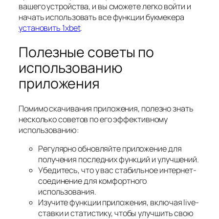
вашего устройства, и вы сможете легко войти и
начать использовать все функции букмекера
установить 1xbet
.
Полезные советы по
использованию
приложения
Помимо скачивания приложения, полезно знать
несколько советов по его эффективному
использованию:
Регулярно обновляйте приложение для
получения последних функций и улучшений.
Убедитесь, что у вас стабильное интернет-
соединение для комфортного
использования.
Изучите функции приложения, включая live-
ставки и статистику, чтобы улучшить свою