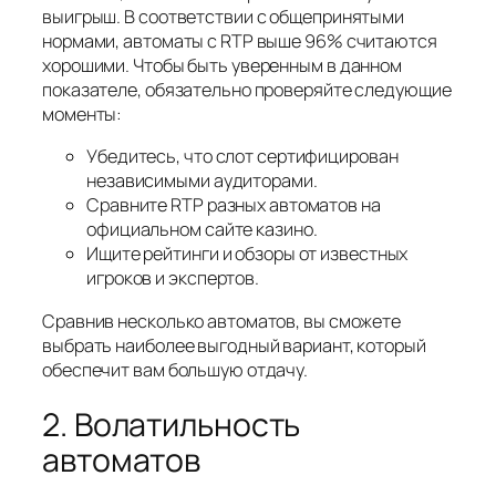
выигрыш. В соответствии с общепринятыми
нормами, автоматы с RTP выше 96% считаются
хорошими. Чтобы быть уверенным в данном
показателе, обязательно проверяйте следующие
моменты:
Убедитесь, что слот сертифицирован
независимыми аудиторами.
Сравните RTP разных автоматов на
официальном сайте казино.
Ищите рейтинги и обзоры от известных
игроков и экспертов.
Сравнив несколько автоматов, вы сможете
выбрать наиболее выгодный вариант, который
обеспечит вам большую отдачу.
2. Волатильность
автоматов