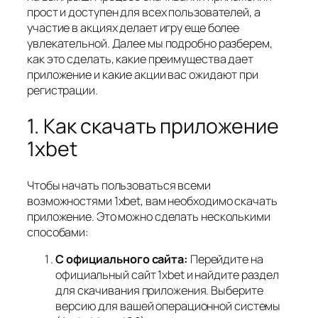
прост и доступен для всех пользователей, а
участие в акциях делает игру еще более
увлекательной. Далее мы подробно разберем,
как это сделать, какие преимущества дает
приложение и какие акции вас ожидают при
регистрации.
1. Как скачать приложение
1xbet
Чтобы начать пользоваться всеми
возможностями 1xbet, вам необходимо скачать
приложение. Это можно сделать несколькими
способами:
С официального сайта:
Перейдите на
официальный сайт 1xbet и найдите раздел
для скачивания приложения. Выберите
версию для вашей операционной системы