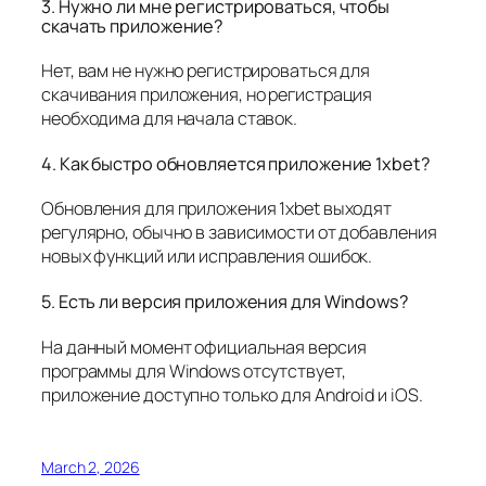
3. Нужно ли мне регистрироваться, чтобы
скачать приложение?
Нет, вам не нужно регистрироваться для
скачивания приложения, но регистрация
необходима для начала ставок.
4. Как быстро обновляется приложение 1xbet?
Обновления для приложения 1xbet выходят
регулярно, обычно в зависимости от добавления
новых функций или исправления ошибок.
5. Есть ли версия приложения для Windows?
На данный момент официальная версия
программы для Windows отсутствует,
приложение доступно только для Android и iOS.
March 2, 2026