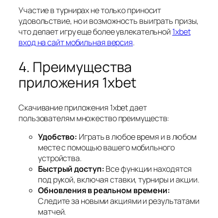
Участие в турнирах не только приносит
удовольствие, но и возможность выиграть призы,
что делает игру еще более увлекательной
1xbet
вход на сайт мобильная версия
.
4. Преимущества
приложения 1xbet
Скачивание приложения 1xbet дает
пользователям множество преимуществ:
Удобство:
Играть в любое время и в любом
месте с помощью вашего мобильного
устройства.
Быстрый доступ:
Все функции находятся
под рукой, включая ставки, турниры и акции.
Обновления в реальном времени:
Следите за новыми акциями и результатами
матчей.