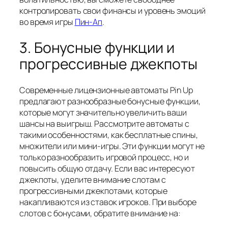
контролировать свои финансы и уровень эмоций
во время игры
Пин-Ап
.
3. Бонусные функции и
прогрессивные джекпоты
Современные лицензионные автоматы Pin Up
предлагают разнообразные бонусные функции,
которые могут значительно увеличить ваши
шансы на выигрыш. Рассмотрите автоматы с
такими особенностями, как бесплатные спины,
множители или мини-игры. Эти функции могут не
только разнообразить игровой процесс, но и
повысить общую отдачу. Если вас интересуют
джекпоты, уделите внимание слотам с
прогрессивными джекпотами, которые
накапливаются из ставок игроков. При выборе
слотов с бонусами, обратите внимание на: