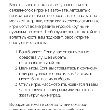
Волатильность показывает уровень риска,
связанного с игрой на автомате. Автоматы с
низкой волатильностью предлагают частые, но
мелкие выигрыши, тогда как высоковолатильные
игры могут вознаградить игроков крупными
суммами, но реже. Чтобы лучше понять, какой тип
волатильности вам подходит, рассмотрите
следующие аспекты:
Ваш бюджет. Если у вас ограниченные
средства, лучше выбрать
низковолатильный слот.
Цели игры. Если вы стремитесь к крупному
выигрышу, высоковолатильный автомат
может быть вашим выбором.
Стиль игры. Рассмотрите, нравится ли вам
часто получать выигрыши или вы готовы
ждать крупных наград.
Выбирая автомат в соответствии со своей
волатильностью, вы сможете свободнее