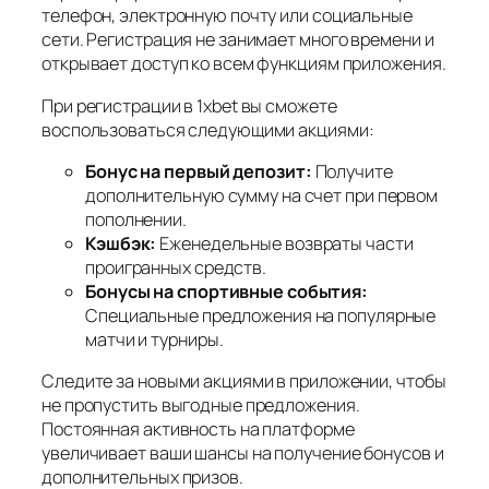
телефон, электронную почту или социальные
сети. Регистрация не занимает много времени и
открывает доступ ко всем функциям приложения.
При регистрации в 1xbet вы сможете
воспользоваться следующими акциями:
Бонус на первый депозит:
Получите
дополнительную сумму на счет при первом
пополнении.
Кэшбэк:
Еженедельные возвраты части
проигранных средств.
Бонусы на спортивные события:
Специальные предложения на популярные
матчи и турниры.
Следите за новыми акциями в приложении, чтобы
не пропустить выгодные предложения.
Постоянная активность на платформе
увеличивает ваши шансы на получение бонусов и
дополнительных призов.