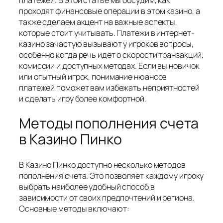
проходят финансовые операции в этом казино, а
также сделаем акцент на важные аспекты,
которые стоит учитывать. Платежи в интернет-
казино зачастую вызывают у игроков вопросы,
особенно когда речь идет о скорости транзакций,
комиссии и доступных методах. Если вы новичок
или опытный игрок, понимание нюансов
платежей поможет вам избежать неприятностей
и сделать игру более комфортной.
Методы пополнения счета
в Казино Пинко
В Казино Пинко доступно несколько методов
пополнения счета. Это позволяет каждому игроку
выбрать наиболее удобный способ в
зависимости от своих предпочтений и региона.
Основные методы включают: