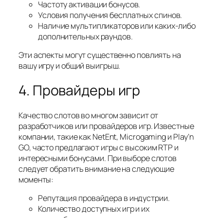
Частоту активации бонусов.
Условия получения бесплатных спинов.
Наличие мультипликаторов или каких-либо
дополнительных раундов.
Эти аспекты могут существенно повлиять на
вашу игру и общий выигрыш.
4. Провайдеры игр
Качество слотов во многом зависит от
разработчиков или провайдеров игр. Известные
компании, такие как NetEnt, Microgaming и Play’n
GO, часто предлагают игры с высоким RTP и
интересными бонусами. При выборе слотов
следует обратить внимание на следующие
моменты:
Репутация провайдера в индустрии.
Количество доступных игр и их