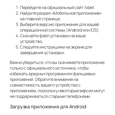
Перейдите на официальный сайт 1xbet.
Найдите раздел «Мобильное приложение»
на главной странице.
Выберите версию приложения для вашей
операционной системы (Android или iOS).
Скачайте файл установки на ваше
устройство.
Следуйте инструкциям на экране для
завершения установки.
Важно убедиться, что вы скачиваете приложение
только с официального источника, чтобы
избежать вредных программ или фальшивых
приложений. Обратите внимание на
совместимость вашего устройства с
приложением, поскольку некоторые версии могут
не поддерживаться старыми телефонами.
Загрузка приложения для Android