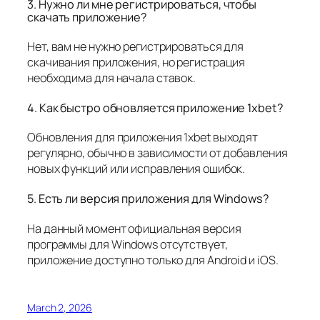
3. Нужно ли мне регистрироваться, чтобы
скачать приложение?
Нет, вам не нужно регистрироваться для
скачивания приложения, но регистрация
необходима для начала ставок.
4. Как быстро обновляется приложение 1xbet?
Обновления для приложения 1xbet выходят
регулярно, обычно в зависимости от добавления
новых функций или исправления ошибок.
5. Есть ли версия приложения для Windows?
На данный момент официальная версия
программы для Windows отсутствует,
приложение доступно только для Android и iOS.
March 2, 2026