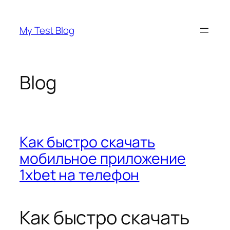
Skip
to
My Test Blog
content
Blog
Как быстро скачать
мобильное приложение
1xbet на телефон
Как быстро скачать