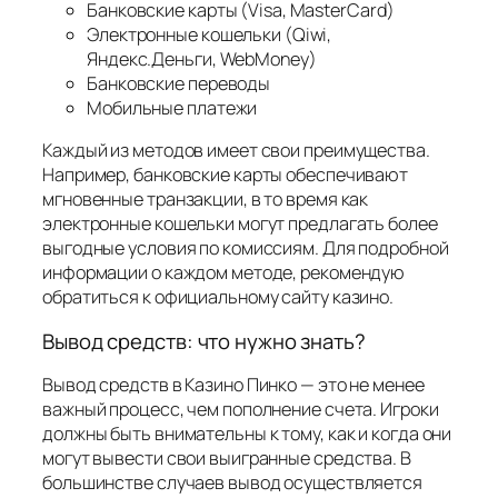
Банковские карты (Visa, MasterCard)
Электронные кошельки (Qiwi,
Яндекс.Деньги, WebMoney)
Банковские переводы
Мобильные платежи
Каждый из методов имеет свои преимущества.
Например, банковские карты обеспечивают
мгновенные транзакции, в то время как
электронные кошельки могут предлагать более
выгодные условия по комиссиям. Для подробной
информации о каждом методе, рекомендую
обратиться к официальному сайту казино.
Вывод средств: что нужно знать?
Вывод средств в Казино Пинко — это не менее
важный процесс, чем пополнение счета. Игроки
должны быть внимательны к тому, как и когда они
могут вывести свои выигранные средства. В
большинстве случаев вывод осуществляется