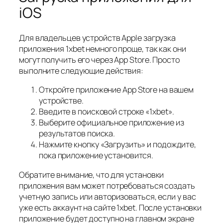
iOS
Для владельцев устройств Apple загрузка
приложения 1xbet немного проще, так как они
могут получить его через App Store. Просто
выполните следующие действия:
Откройте приложение App Store на вашем
устройстве.
Введите в поисковой строке «1xbet».
Выберите официальное приложение из
результатов поиска.
Нажмите кнопку «Загрузить» и подождите,
пока приложение установится.
Обратите внимание, что для установки
приложения вам может потребоваться создать
учетную запись или авторизоваться, если у вас
уже есть аккаунт на сайте 1xbet. После установки
приложение будет доступно на главном экране