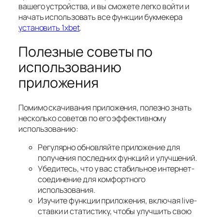
вашего устройства, и вы сможете легко войти и
начать использовать все функции букмекера
установить 1xbet
.
Полезные советы по
использованию
приложения
Помимо скачивания приложения, полезно знать
несколько советов по его эффективному
использованию:
Регулярно обновляйте приложение для
получения последних функций и улучшений.
Убедитесь, что у вас стабильное интернет-
соединение для комфортного
использования.
Изучите функции приложения, включая live-
ставки и статистику, чтобы улучшить свою