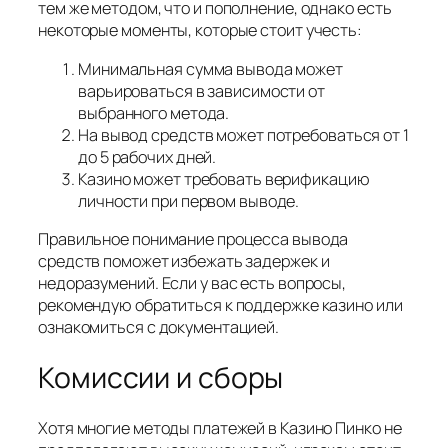
тем же методом, что и пополнение, однако есть
некоторые моменты, которые стоит учесть:
Минимальная сумма вывода может
варьироваться в зависимости от
выбранного метода.
На вывод средств может потребоваться от 1
до 5 рабочих дней.
Казино может требовать верификацию
личности при первом выводе.
Правильное понимание процесса вывода
средств поможет избежать задержек и
недоразумений. Если у вас есть вопросы,
рекомендую обратиться к поддержке казино или
ознакомиться с документацией.
Комиссии и сборы
Хотя многие методы платежей в Казино Пинко не