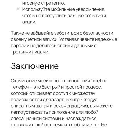
игорную стратегию.
Используйте мобильные уведомления,
чтобы не пропустить важные события и
акции.
Также не забывайте заботиться о безопасности
своей учетной записи. Устанавливайте надежные
пароли и не делитесь своими данными с
третьими лицами.
Заключение
Скачивание мобильного приложения 1xbet на
телефон – это быстрый и простой процесс,
который открывает доступ к множеству
возможностей для азартных игр. Следуя
описанным шагам и рекомендациям, вы можете
легко установить приложение для любой
операционной системы и наслаждаться
ставками в любое время и в любом месте. Не