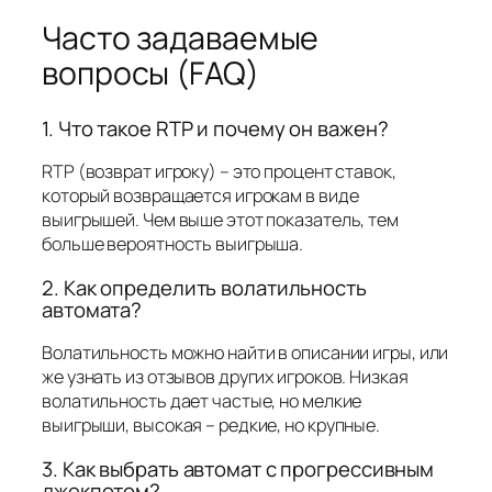
Часто задаваемые
вопросы (FAQ)
1. Что такое RTP и почему он важен?
RTP (возврат игроку) – это процент ставок,
который возвращается игрокам в виде
выигрышей. Чем выше этот показатель, тем
больше вероятность выигрыша.
2. Как определить волатильность
автомата?
Волатильность можно найти в описании игры, или
же узнать из отзывов других игроков. Низкая
волатильность дает частые, но мелкие
выигрыши, высокая – редкие, но крупные.
3. Как выбрать автомат с прогрессивным
джекпотом?