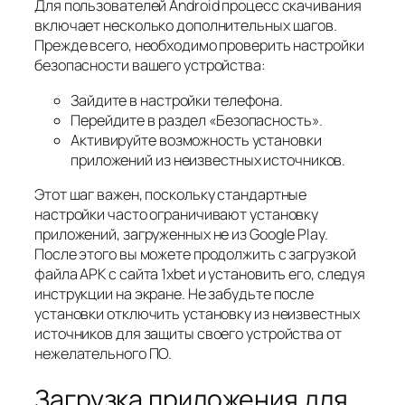
Для пользователей Android процесс скачивания
включает несколько дополнительных шагов.
Прежде всего, необходимо проверить настройки
безопасности вашего устройства:
Зайдите в настройки телефона.
Перейдите в раздел «Безопасность».
Активируйте возможность установки
приложений из неизвестных источников.
Этот шаг важен, поскольку стандартные
настройки часто ограничивают установку
приложений, загруженных не из Google Play.
После этого вы можете продолжить с загрузкой
файла APK с сайта 1xbet и установить его, следуя
инструкции на экране. Не забудьте после
установки отключить установку из неизвестных
источников для защиты своего устройства от
нежелательного ПО.
Загрузка приложения для