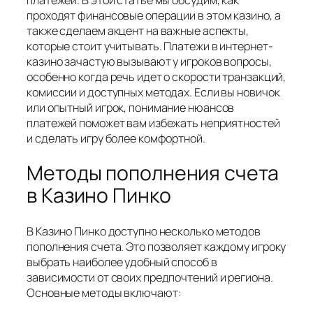
проходят финансовые операции в этом казино, а
также сделаем акцент на важные аспекты,
которые стоит учитывать. Платежи в интернет-
казино зачастую вызывают у игроков вопросы,
особенно когда речь идет о скорости транзакций,
комиссии и доступных методах. Если вы новичок
или опытный игрок, понимание нюансов
платежей поможет вам избежать неприятностей
и сделать игру более комфортной.
Методы пополнения счета
в Казино Пинко
В Казино Пинко доступно несколько методов
пополнения счета. Это позволяет каждому игроку
выбрать наиболее удобный способ в
зависимости от своих предпочтений и региона.
Основные методы включают: