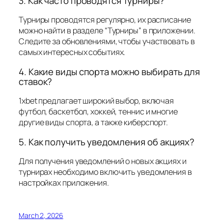
3. Как часто проводятся турниры?
Турниры проводятся регулярно, их расписание
можно найти в разделе “Турниры” в приложении.
Следите за обновлениями, чтобы участвовать в
самых интересных событиях.
4. Какие виды спорта можно выбирать для
ставок?
1xbet предлагает широкий выбор, включая
футбол, баскетбол, хоккей, теннис и многие
другие виды спорта, а также киберспорт.
5. Как получить уведомления об акциях?
Для получения уведомлений о новых акциях и
турнирах необходимо включить уведомления в
настройках приложения.
March 2, 2026