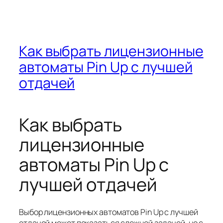
Как выбрать лицензионные
автоматы Pin Up с лучшей
отдачей
Как выбрать
лицензионные
автоматы Pin Up с
лучшей отдачей
Выбор лицензионных автоматов Pin Up с лучшей
отдачей может показаться сложной задачей, но с