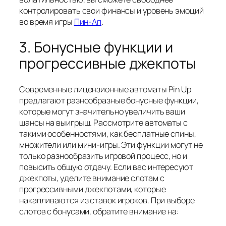
контролировать свои финансы и уровень эмоций
во время игры
Пин-Ап
.
3. Бонусные функции и
прогрессивные джекпоты
Современные лицензионные автоматы Pin Up
предлагают разнообразные бонусные функции,
которые могут значительно увеличить ваши
шансы на выигрыш. Рассмотрите автоматы с
такими особенностями, как бесплатные спины,
множители или мини-игры. Эти функции могут не
только разнообразить игровой процесс, но и
повысить общую отдачу. Если вас интересуют
джекпоты, уделите внимание слотам с
прогрессивными джекпотами, которые
накапливаются из ставок игроков. При выборе
слотов с бонусами, обратите внимание на: