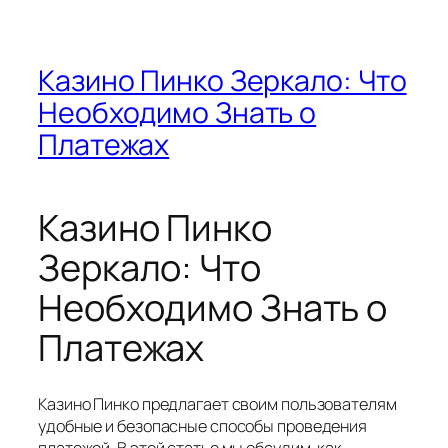
Казино Пинко Зеркало: Что
Необходимо Знать о
Платежах
Казино Пинко
Зеркало: Что
Необходимо Знать о
Платежах
Казино Пинко предлагает своим пользователям
удобные и безопасные способы проведения
платежей. В этой статье мы обсудим, как