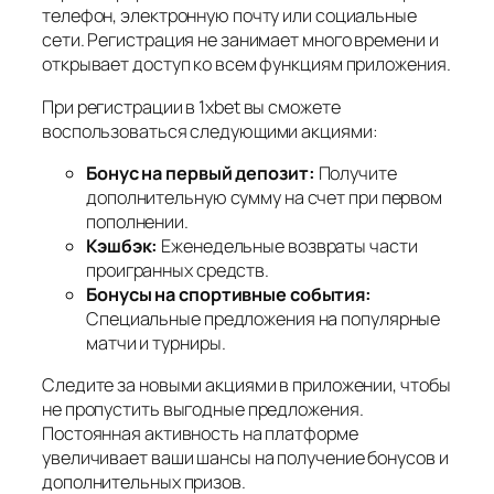
телефон, электронную почту или социальные
сети. Регистрация не занимает много времени и
открывает доступ ко всем функциям приложения.
При регистрации в 1xbet вы сможете
воспользоваться следующими акциями:
Бонус на первый депозит:
Получите
дополнительную сумму на счет при первом
пополнении.
Кэшбэк:
Еженедельные возвраты части
проигранных средств.
Бонусы на спортивные события:
Специальные предложения на популярные
матчи и турниры.
Следите за новыми акциями в приложении, чтобы
не пропустить выгодные предложения.
Постоянная активность на платформе
увеличивает ваши шансы на получение бонусов и
дополнительных призов.