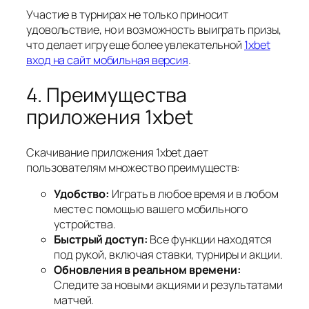
Участие в турнирах не только приносит
удовольствие, но и возможность выиграть призы,
что делает игру еще более увлекательной
1xbet
вход на сайт мобильная версия
.
4. Преимущества
приложения 1xbet
Скачивание приложения 1xbet дает
пользователям множество преимуществ:
Удобство:
Играть в любое время и в любом
месте с помощью вашего мобильного
устройства.
Быстрый доступ:
Все функции находятся
под рукой, включая ставки, турниры и акции.
Обновления в реальном времени:
Следите за новыми акциями и результатами
матчей.