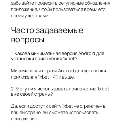
забывайте проверять регулярные обновления
приложения, чтобы пользоваться всеми его
преимуществами.
Часто задаваемые
вопросы
1. Какова минимальная версия Android для
установки приложения 1xbet?
Минимальная версия Android для установки
приложения 1xbet – 4.1 и выше.
2. Могу ли я использовать приложение 1xbet
вне своей страны?
Да, если доступ к сайту 1xbet не ограничен в
вашей стране, вы сможете использовать
приложение.