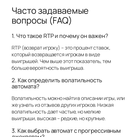
Часто задаваемые
вопросы (FAQ)
1. Что такое RTP и почему он важен?
RTP (возврат игроку) – это процент ставок,
который возвращается игрокам в виде
выигрышей. Чем выше этот показатель, тем
больше вероятность выигрыша.
2. Как определить волатильность
автомата?
Волатильность можно найти в описании игры, или
же узнать из отзывов других игроков. Низкая
волатильность дает частые, но мелкие
выигрыши, высокая – редкие, но крупные.
3. Как выбрать автомат с прогрессивным
джекпотом?