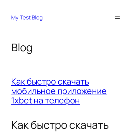
Skip
to
My Test Blog
content
Blog
Как быстро скачать
мобильное приложение
1xbet на телефон
Как быстро скачать