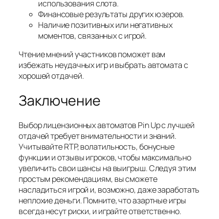
использования слота.
Финансовые результаты других юзеров.
Наличие позитивных или негативных
моментов, связанных с игрой.
Чтение мнений участников поможет вам
избежать неудачных игр и выбрать автомата с
хорошей отдачей.
Заключение
Выбор лицензионных автоматов Pin Up с лучшей
отдачей требует внимательности и знаний.
Учитывайте RTP, волатильность, бонусные
функции и отзывы игроков, чтобы максимально
увеличить свои шансы на выигрыш. Следуя этим
простым рекомендациям, вы сможете
насладиться игрой и, возможно, даже заработать
неплохие деньги. Помните, что азартные игры
всегда несут риски, и играйте ответственно.