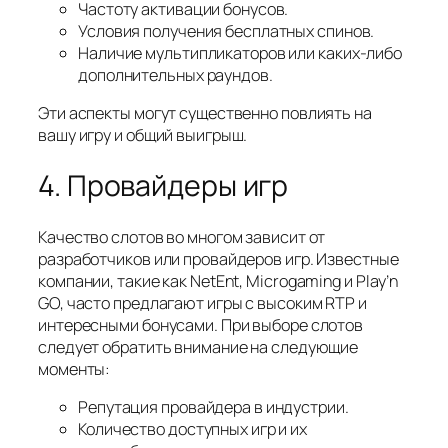
Частоту активации бонусов.
Условия получения бесплатных спинов.
Наличие мультипликаторов или каких-либо
дополнительных раундов.
Эти аспекты могут существенно повлиять на
вашу игру и общий выигрыш.
4. Провайдеры игр
Качество слотов во многом зависит от
разработчиков или провайдеров игр. Известные
компании, такие как NetEnt, Microgaming и Play’n
GO, часто предлагают игры с высоким RTP и
интересными бонусами. При выборе слотов
следует обратить внимание на следующие
моменты:
Репутация провайдера в индустрии.
Количество доступных игр и их