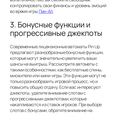
контролировать свои финансы и уровень эмоций
во время игры
Пин-Ап
.
3. Бонусные функции и
прогрессивные джекпоты
Современные лицензионные автоматы Pin Up
предлагают разнообразные бонусные функции,
которые могут значительно увеличить ваши
шансы на выигрыш. Рассмотрите автоматы с
такими особенностями, как бесплатные спины,
множители или мини-игры. Эти функции могут не
только разнообразить игровой процесс, но и
повысить общую отдачу. Если вас интересуют
джекпоты, уделите внимание слотам с
прогрессивными джекпотами, которые
накапливаются из ставок игроков. При выборе
слотов с бонусами, обратите внимание на: