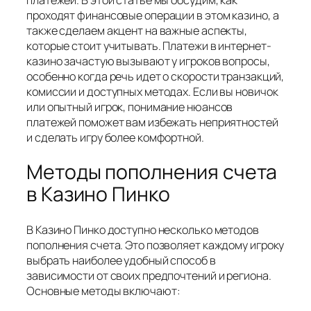
проходят финансовые операции в этом казино, а
также сделаем акцент на важные аспекты,
которые стоит учитывать. Платежи в интернет-
казино зачастую вызывают у игроков вопросы,
особенно когда речь идет о скорости транзакций,
комиссии и доступных методах. Если вы новичок
или опытный игрок, понимание нюансов
платежей поможет вам избежать неприятностей
и сделать игру более комфортной.
Методы пополнения счета
в Казино Пинко
В Казино Пинко доступно несколько методов
пополнения счета. Это позволяет каждому игроку
выбрать наиболее удобный способ в
зависимости от своих предпочтений и региона.
Основные методы включают: