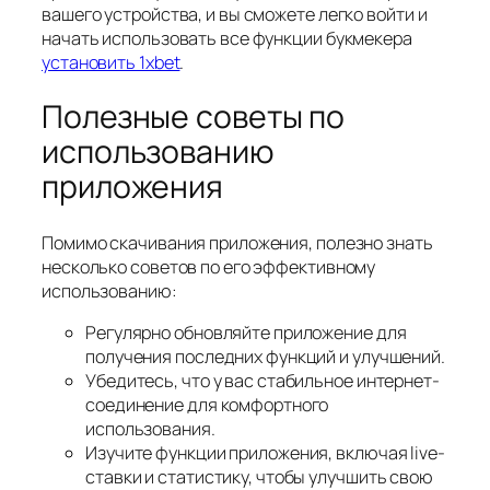
вашего устройства, и вы сможете легко войти и
начать использовать все функции букмекера
установить 1xbet
.
Полезные советы по
использованию
приложения
Помимо скачивания приложения, полезно знать
несколько советов по его эффективному
использованию:
Регулярно обновляйте приложение для
получения последних функций и улучшений.
Убедитесь, что у вас стабильное интернет-
соединение для комфортного
использования.
Изучите функции приложения, включая live-
ставки и статистику, чтобы улучшить свою