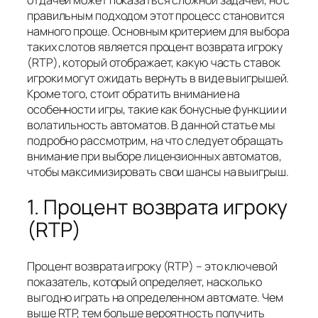
правильным подходом этот процесс становится
намного проще. Основным критерием для выбора
таких слотов является процент возврата игроку
(RTP), который отображает, какую часть ставок
игроки могут ожидать вернуть в виде выигрышей.
Кроме того, стоит обратить внимание на
особенности игры, такие как бонусные функции и
волатильность автоматов. В данной статье мы
подробно рассмотрим, на что следует обращать
внимание при выборе лицензионных автоматов,
чтобы максимизировать свои шансы на выигрыш.
1. Процент возврата игроку
(RTP)
Процент возврата игроку (RTP) – это ключевой
показатель, который определяет, насколько
выгодно играть на определенном автомате. Чем
выше RTP, тем больше вероятность получить