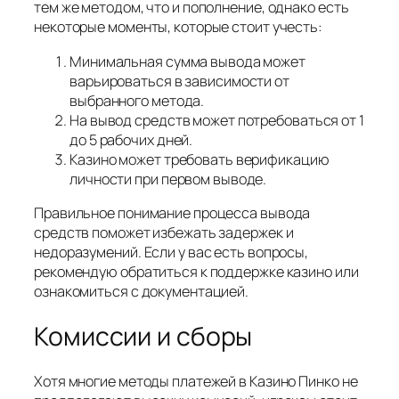
тем же методом, что и пополнение, однако есть
некоторые моменты, которые стоит учесть:
Минимальная сумма вывода может
варьироваться в зависимости от
выбранного метода.
На вывод средств может потребоваться от 1
до 5 рабочих дней.
Казино может требовать верификацию
личности при первом выводе.
Правильное понимание процесса вывода
средств поможет избежать задержек и
недоразумений. Если у вас есть вопросы,
рекомендую обратиться к поддержке казино или
ознакомиться с документацией.
Комиссии и сборы
Хотя многие методы платежей в Казино Пинко не