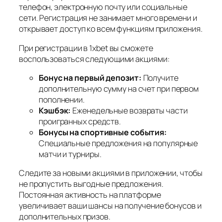
телефон, электронную почту или социальные
сети. Регистрация не занимает много времени и
открывает доступ ко всем функциям приложения.
При регистрации в 1xbet вы сможете
воспользоваться следующими акциями:
Бонус на первый депозит:
Получите
дополнительную сумму на счет при первом
пополнении.
Кэшбэк:
Еженедельные возвраты части
проигранных средств.
Бонусы на спортивные события:
Специальные предложения на популярные
матчи и турниры.
Следите за новыми акциями в приложении, чтобы
не пропустить выгодные предложения.
Постоянная активность на платформе
увеличивает ваши шансы на получение бонусов и
дополнительных призов.