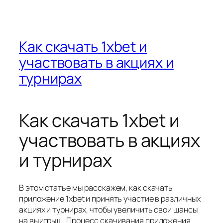
Как скачать 1xbet и
участвовать в акциях и
турнирах
Как скачать 1xbet и
участвовать в акциях
и турнирах
В этом статье мы расскажем, как скачать
приложение 1xbet и принять участие в различных
акциях и турнирах, чтобы увеличить свои шансы
на выигрыш. Процесс скачивания приложения