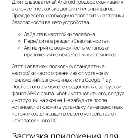
Для пользователей Android процесс скачивания
включает несколько дополнительных шагов.
Прежде всего, необходимо проверить настройки
безопасности вашего устройства:
Зайдите в настройки телефона.
Перейдите в раздел «Безопасность».
Активируйте возможность установки
приложений из неизвестных источников.
Этот шаг важен, поскольку стандартные
настройки часто ограничивают установку
приложений, загруженных не из Google Play.
После этого вы можете продолжить с загрузкой
файла APK с сайта 1xbet и установить его, следуя
инструкции на экране. Не забудьте после
установки отключить установку из неизвестных
источников для защиты своего устройства от
нежелательного ПО.
Загрузка приложения для