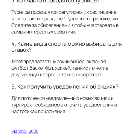
3. Как часто проводятся турниры?
Турниры проводятся регулярно, их расписание
можно найти в разделе “Турниры” в приложении.
Следите за обновлениями, чтобы участвовать в
самых интересных событиях.
4. Какие виды спорта можно выбирать для
ставок?
1xbet предлагает широкий выбор, включая
футбол, баскетбол, хоккей, теннис и многие
другие виды спорта, а также киберспорт.
5. Как получить уведомления об акциях?
Для получения уведомлений о новых акциях и
турнирах необходимо включить уведомления в
настройках приложения.
March 2, 2026