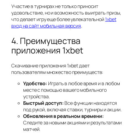
Участие в турнирах не только приносит
удовольствие, но и возможность выиграть призы,
что делает игру еще более увлекательной
1xbet
вход на сайт мобильная версия
.
4. Преимущества
приложения 1xbet
Скачивание приложения 1xbet дает
пользователям множество преимуществ:
Удобство:
Играть в любое время и в любом
месте с помощью вашего мобильного
устройства.
Быстрый доступ:
Все функции находятся
под рукой, включая ставки, турниры и акции.
Обновления в реальном времени:
Следите за новыми акциями и результатами
матчей.