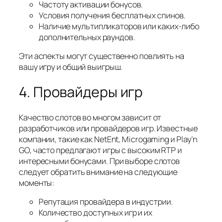
Частоту активации бонусов.
Условия получения бесплатных спинов.
Наличие мультипликаторов или каких-либо
дополнительных раундов.
Эти аспекты могут существенно повлиять на
вашу игру и общий выигрыш.
4. Провайдеры игр
Качество слотов во многом зависит от
разработчиков или провайдеров игр. Известные
компании, такие как NetEnt, Microgaming и Play’n
GO, часто предлагают игры с высоким RTP и
интересными бонусами. При выборе слотов
следует обратить внимание на следующие
моменты:
Репутация провайдера в индустрии.
Количество доступных игр и их