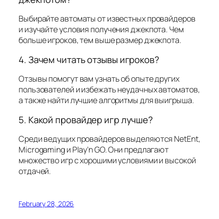
Выбирайте автоматы от известных провайдеров
и изучайте условия получения джекпота. Чем
больше игроков, тем выше размер джекпота.
4. Зачем читать отзывы игроков?
Отзывы помогут вам узнать об опыте других
пользователей и избежать неудачных автоматов,
а также найти лучшие алгоритмы для выигрыша.
5. Какой провайдер игр лучше?
Среди ведущих провайдеров выделяются NetEnt,
Microgaming и Play’n GO. Они предлагают
множество игр с хорошими условиями и высокой
отдачей.
February 28, 2026