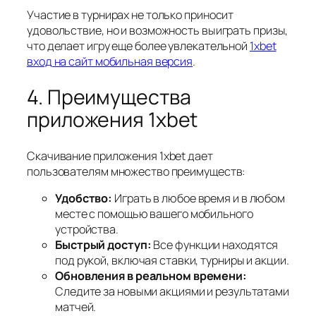
Участие в турнирах не только приносит
удовольствие, но и возможность выиграть призы,
что делает игру еще более увлекательной
1xbet
вход на сайт мобильная версия
.
4. Преимущества
приложения 1xbet
Скачивание приложения 1xbet дает
пользователям множество преимуществ:
Удобство:
Играть в любое время и в любом
месте с помощью вашего мобильного
устройства.
Быстрый доступ:
Все функции находятся
под рукой, включая ставки, турниры и акции.
Обновления в реальном времени:
Следите за новыми акциями и результатами
матчей.