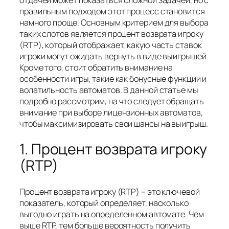
правильным подходом этот процесс становится
намного проще. Основным критерием для выбора
таких слотов является процент возврата игроку
(RTP), который отображает, какую часть ставок
игроки могут ожидать вернуть в виде выигрышей.
Кроме того, стоит обратить внимание на
особенности игры, такие как бонусные функции и
волатильность автоматов. В данной статье мы
подробно рассмотрим, на что следует обращать
внимание при выборе лицензионных автоматов,
чтобы максимизировать свои шансы на выигрыш.
1. Процент возврата игроку
(RTP)
Процент возврата игроку (RTP) – это ключевой
показатель, который определяет, насколько
выгодно играть на определенном автомате. Чем
выше RTP, тем больше вероятность получить