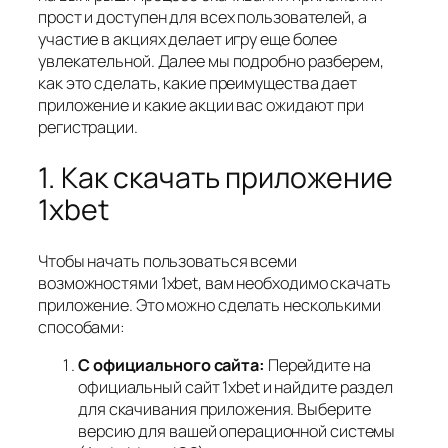
прост и доступен для всех пользователей, а
участие в акциях делает игру еще более
увлекательной. Далее мы подробно разберем,
как это сделать, какие преимущества дает
приложение и какие акции вас ожидают при
регистрации.
1. Как скачать приложение
1xbet
Чтобы начать пользоваться всеми
возможностями 1xbet, вам необходимо скачать
приложение. Это можно сделать несколькими
способами:
С официального сайта:
Перейдите на
официальный сайт 1xbet и найдите раздел
для скачивания приложения. Выберите
версию для вашей операционной системы