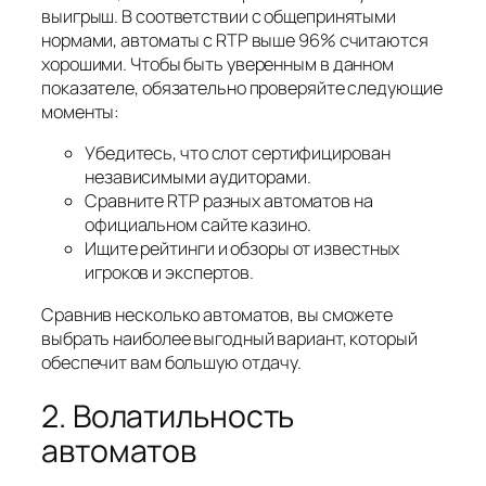
выигрыш. В соответствии с общепринятыми
нормами, автоматы с RTP выше 96% считаются
хорошими. Чтобы быть уверенным в данном
показателе, обязательно проверяйте следующие
моменты:
Убедитесь, что слот сертифицирован
независимыми аудиторами.
Сравните RTP разных автоматов на
официальном сайте казино.
Ищите рейтинги и обзоры от известных
игроков и экспертов.
Сравнив несколько автоматов, вы сможете
выбрать наиболее выгодный вариант, который
обеспечит вам большую отдачу.
2. Волатильность
автоматов