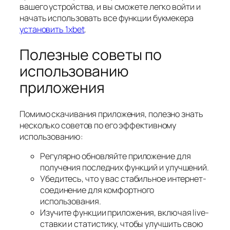
вашего устройства, и вы сможете легко войти и
начать использовать все функции букмекера
установить 1xbet
.
Полезные советы по
использованию
приложения
Помимо скачивания приложения, полезно знать
несколько советов по его эффективному
использованию:
Регулярно обновляйте приложение для
получения последних функций и улучшений.
Убедитесь, что у вас стабильное интернет-
соединение для комфортного
использования.
Изучите функции приложения, включая live-
ставки и статистику, чтобы улучшить свою