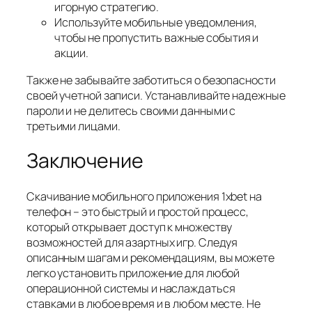
игорную стратегию.
Используйте мобильные уведомления,
чтобы не пропустить важные события и
акции.
Также не забывайте заботиться о безопасности
своей учетной записи. Устанавливайте надежные
пароли и не делитесь своими данными с
третьими лицами.
Заключение
Скачивание мобильного приложения 1xbet на
телефон – это быстрый и простой процесс,
который открывает доступ к множеству
возможностей для азартных игр. Следуя
описанным шагам и рекомендациям, вы можете
легко установить приложение для любой
операционной системы и наслаждаться
ставками в любое время и в любом месте. Не