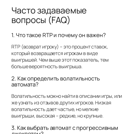
Часто задаваемые
вопросы (FAQ)
1. Что такое RTP и почему он важен?
RTP (возврат игроку) – это процент ставок,
который возвращается игрокам в виде
выигрышей. Чем выше этот показатель, тем
больше вероятность выигрыша.
2. Как определить волатильность
автомата?
Волатильность можно найти в описании игры, или
же узнать из отзывов других игроков. Низкая
волатильность дает частые, но мелкие
выигрыши, высокая – редкие, но крупные.
3. Как выбрать автомат с прогрессивным
джекпотом?