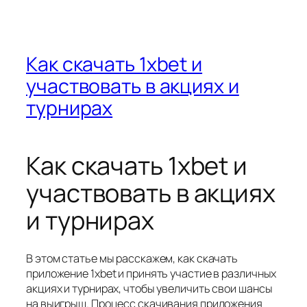
Как скачать 1xbet и
участвовать в акциях и
турнирах
Как скачать 1xbet и
участвовать в акциях
и турнирах
В этом статье мы расскажем, как скачать
приложение 1xbet и принять участие в различных
акциях и турнирах, чтобы увеличить свои шансы
на выигрыш. Процесс скачивания приложения