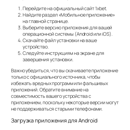
Перейдите на официальный сайт 1xbet.
Найдите раздел «Мобильное приложение»
на главной странице.
Выберите версию приложения для вашей
операционной системы (Android или iOS).
Скачайте файл установки на ваше
устройство.
Следуйте инструкциям на экране для
завершения установки.
Важно убедиться, что вы скачиваете приложение
только с официального источника, чтобы
избежать вредных программ или фальшивых
приложений. Обратите внимание на
совместимость вашего устройства с
приложением, поскольку некоторые версии могут
не поддерживаться старыми телефонами.
Загрузка приложения для Android