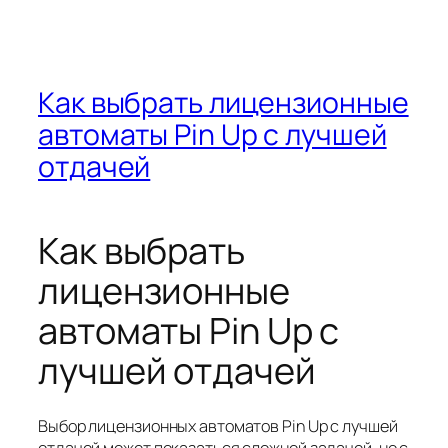
Как выбрать лицензионные
автоматы Pin Up с лучшей
отдачей
Как выбрать
лицензионные
автоматы Pin Up с
лучшей отдачей
Выбор лицензионных автоматов Pin Up с лучшей
отдачей может показаться сложной задачей, но с