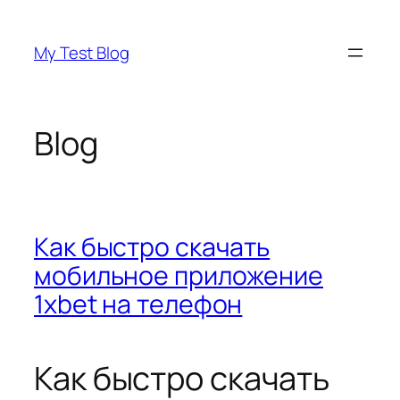
Skip
to
My Test Blog
content
Blog
Как быстро скачать
мобильное приложение
1xbet на телефон
Как быстро скачать