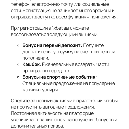
телефон, электронную почту или социальные
сети. Регистрация не занимает много времени и
открывает доступ ко всем функциям приложения.
При регистрации в 1xbet вы сможете
воспользоваться следующими акциями:
Бонус на первый депозит:
Получите
дополнительную сумму на счет при первом
пополнении.
Кэшбэк:
Еженедельные возвраты части
проигранных средств.
Бонусы на спортивные события:
Специальные предложения на популярные
матчи и турниры.
Следите за новыми акциями в приложении, чтобы
не пропустить выгодные предложения.
Постоянная активность на платформе
увеличивает ваши шансы на получение бонусов и
дополнительных призов.