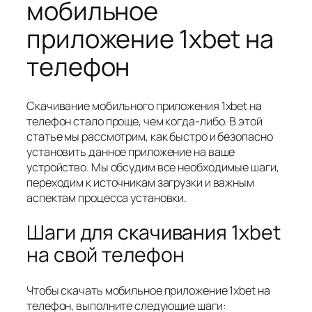
мобильное
приложение 1xbet на
телефон
Скачивание мобильного приложения 1xbet на
телефон стало проще, чем когда-либо. В этой
статье мы рассмотрим, как быстро и безопасно
установить данное приложение на ваше
устройство. Мы обсудим все необходимые шаги,
переходим к источникам загрузки и важным
аспектам процесса установки.
Шаги для скачивания 1xbet
на свой телефон
Чтобы скачать мобильное приложение 1xbet на
телефон, выполните следующие шаги: