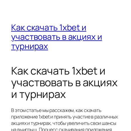
Как скачать 1xbet и
участвовать в акциях и
турнирах
Как скачать 1xbet и
участвовать в акциях
и турнирах
В этом статье мы расскажем, как скачать
приложение 1xbet и принять участие в различных
акциях и турнирах, чтобы увеличить свои шансы
на выигрыш. Процесс скачивания приложения