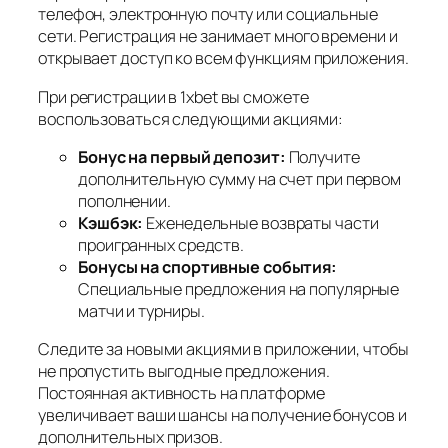
телефон, электронную почту или социальные
сети. Регистрация не занимает много времени и
открывает доступ ко всем функциям приложения.
При регистрации в 1xbet вы сможете
воспользоваться следующими акциями:
Бонус на первый депозит:
Получите
дополнительную сумму на счет при первом
пополнении.
Кэшбэк:
Еженедельные возвраты части
проигранных средств.
Бонусы на спортивные события:
Специальные предложения на популярные
матчи и турниры.
Следите за новыми акциями в приложении, чтобы
не пропустить выгодные предложения.
Постоянная активность на платформе
увеличивает ваши шансы на получение бонусов и
дополнительных призов.