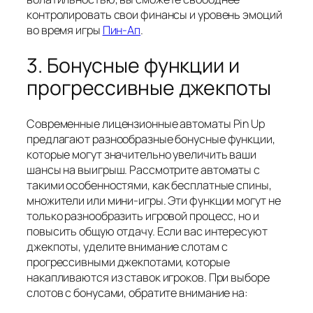
контролировать свои финансы и уровень эмоций
во время игры
Пин-Ап
.
3. Бонусные функции и
прогрессивные джекпоты
Современные лицензионные автоматы Pin Up
предлагают разнообразные бонусные функции,
которые могут значительно увеличить ваши
шансы на выигрыш. Рассмотрите автоматы с
такими особенностями, как бесплатные спины,
множители или мини-игры. Эти функции могут не
только разнообразить игровой процесс, но и
повысить общую отдачу. Если вас интересуют
джекпоты, уделите внимание слотам с
прогрессивными джекпотами, которые
накапливаются из ставок игроков. При выборе
слотов с бонусами, обратите внимание на: