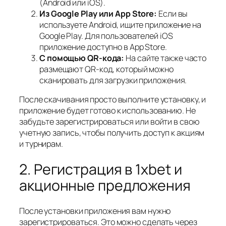
(Android или iOS).
Из Google Play или App Store:
Если вы
используете Android, ищите приложение на
Google Play. Для пользователей iOS
приложение доступно в App Store.
С помощью QR-кода:
На сайте также часто
размещают QR-код, который можно
сканировать для загрузки приложения.
После скачивания просто выполните установку, и
приложение будет готово к использованию. Не
забудьте зарегистрироваться или войти в свою
учетную запись, чтобы получить доступ к акциям
и турнирам.
2. Регистрация в 1xbet и
акционные предложения
После установки приложения вам нужно
зарегистрироваться. Это можно сделать через