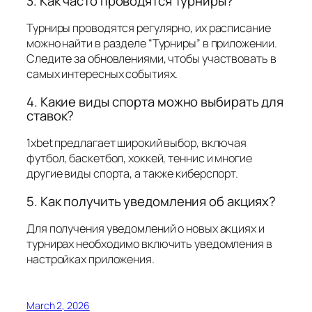
3. Как часто проводятся турниры?
Турниры проводятся регулярно, их расписание
можно найти в разделе “Турниры” в приложении.
Следите за обновлениями, чтобы участвовать в
самых интересных событиях.
4. Какие виды спорта можно выбирать для
ставок?
1xbet предлагает широкий выбор, включая
футбол, баскетбол, хоккей, теннис и многие
другие виды спорта, а также киберспорт.
5. Как получить уведомления об акциях?
Для получения уведомлений о новых акциях и
турнирах необходимо включить уведомления в
настройках приложения.
March 2, 2026