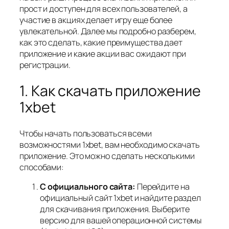
прост и доступен для всех пользователей, а
участие в акциях делает игру еще более
увлекательной. Далее мы подробно разберем,
как это сделать, какие преимущества дает
приложение и какие акции вас ожидают при
регистрации.
1. Как скачать приложение
1xbet
Чтобы начать пользоваться всеми
возможностями 1xbet, вам необходимо скачать
приложение. Это можно сделать несколькими
способами:
С официального сайта:
Перейдите на
официальный сайт 1xbet и найдите раздел
для скачивания приложения. Выберите
версию для вашей операционной системы