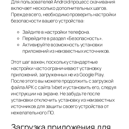
Для пользователей Android процесс скачивания
включает несколько дополнительных шагов.
Прежде всего, необходимо проверить настройки
безопасности вашего устройства:
Зайдите в настройки телефона.
Перейдите в раздел «Безопасность».
Активируйте возможность установки
приложений из неизвестных источников.
Этот шаг важен, поскольку стандартные
настройки часто ограничивают установку
приложений, загруженных не из Google Play.
После этого вы можете продолжить с загрузкой
файла APK с сайта 1xbet и установить его, следуя
инструкции на экране. Не забудьте после
установки отключить установку из неизвестных
источников для защиты своего устройства от
нежелательного ПО.
Загрузка приложения для