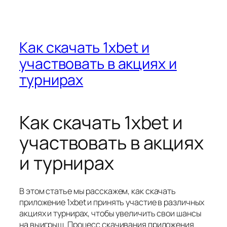
Как скачать 1xbet и
участвовать в акциях и
турнирах
Как скачать 1xbet и
участвовать в акциях
и турнирах
В этом статье мы расскажем, как скачать
приложение 1xbet и принять участие в различных
акциях и турнирах, чтобы увеличить свои шансы
на выигрыш. Процесс скачивания приложения