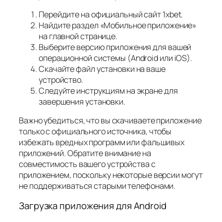
Перейдите на официальный сайт 1xbet.
Найдите раздел «Мобильное приложение»
на главной странице.
Выберите версию приложения для вашей
операционной системы (Android или iOS).
Скачайте файл установки на ваше
устройство.
Следуйте инструкциям на экране для
завершения установки.
Важно убедиться, что вы скачиваете приложение
только с официального источника, чтобы
избежать вредных программ или фальшивых
приложений. Обратите внимание на
совместимость вашего устройства с
приложением, поскольку некоторые версии могут
не поддерживаться старыми телефонами.
Загрузка приложения для Android