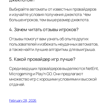
Выбирайте автоматы от известных провайдеров
и изучайте условия получения джекпота. Чем
больше игроков, тем выше размер джекпота.
4. Зачем читать отзывы игроков?
Отзывы помогут вам узнать об опыте других
пользователей и избежать неудачных автоматов,
а также найти лучшие алгоритмы для выигрыша.
5. Какой провайдер игр лучше?
Среди ведущих провайдеров выделяются NetEnt,
Microgaming и Play’n GO. Они предлагают
множество игр с хорошими условиями и высокой
отдачей.
February 28, 2026