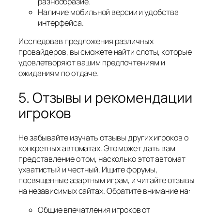
разнообразие.
Наличие мобильной версии и удобства
интерфейса.
Исследовав предложения различных
провайдеров, вы сможете найти слоты, которые
удовлетворяют вашим предпочтениям и
ожиданиям по отдаче.
5. Отзывы и рекомендации
игроков
Не забывайте изучать отзывы других игроков о
конкретных автоматах. Это может дать вам
представление о том, насколько этот автомат
ухватистый и честный. Ищите форумы,
посвященные азартным играм, и читайте отзывы
на независимых сайтах. Обратите внимание на:
Общие впечатления игроков от