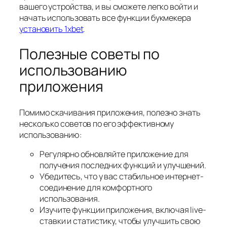
вашего устройства, и вы сможете легко войти и
начать использовать все функции букмекера
установить 1xbet
.
Полезные советы по
использованию
приложения
Помимо скачивания приложения, полезно знать
несколько советов по его эффективному
использованию:
Регулярно обновляйте приложение для
получения последних функций и улучшений.
Убедитесь, что у вас стабильное интернет-
соединение для комфортного
использования.
Изучите функции приложения, включая live-
ставки и статистику, чтобы улучшить свою