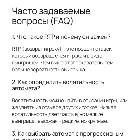
Часто задаваемые
вопросы (FAQ)
1. Что такое RTP и почему он важен?
RTP (возврат игроку) – это процент ставок,
который возвращается игрокам в виде
выигрышей. Чем выше этот показатель, тем
больше вероятность выигрыша.
2. Как определить волатильность
автомата?
Волатильность можно найти в описании игры, или
же узнать из отзывов других игроков. Низкая
волатильность дает частые, но мелкие
выигрыши, высокая – редкие, но крупные.
3. Как выбрать автомат с прогрессивным
джекпотом?