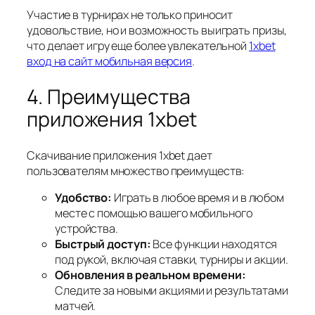
Участие в турнирах не только приносит
удовольствие, но и возможность выиграть призы,
что делает игру еще более увлекательной
1xbet
вход на сайт мобильная версия
.
4. Преимущества
приложения 1xbet
Скачивание приложения 1xbet дает
пользователям множество преимуществ:
Удобство:
Играть в любое время и в любом
месте с помощью вашего мобильного
устройства.
Быстрый доступ:
Все функции находятся
под рукой, включая ставки, турниры и акции.
Обновления в реальном времени:
Следите за новыми акциями и результатами
матчей.