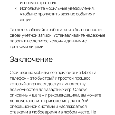
игорную стратегию.
Используйте мобильные уведомления,
чтобы не пропустить важные события и
акции.
Также не забывайте заботиться о безопасности
своей учетной записи. Устанавливайте надежные
пароли и не делитесь своими данными с
третьими лицами.
Заключение
Скачивание мобильного приложения 1xbet на
телефон – это быстрый и простой процесс,
который открывает доступ к множеству
возможностей для азартных игр. Следуя
описанным шагам и рекомендациям, вы можете
легко установить приложение для любой
операционной системы и наслаждаться
ставками в любое время и в любом месте. Не