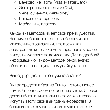
Банковские карты (Visa, MasterCard)
Электронные кошельки (Qiwi,
Яндекс.Деньги, WebMoney)
Банковские переводы
Мобильные платежи
Каждый из методов имеет свои преимущества.
Например, банковские карты обеспечивают
мгновенные транзакции, в то время как
электронные кошельки могут предлагать более
выгодные условия по комиссиям. Для подробной
информации о каждом методе, рекомендую
обратиться к официальному сайту казино.
Вывод средств: что нужно знать?
Вывод средств в Казино Пинко — это не менее
важный процесс, чем пополнение счета. Игроки
должны быть внимательны к тому, как и когда они
могут вывести свои выигранные средства. В
большинстве случаев вывод осуществляется