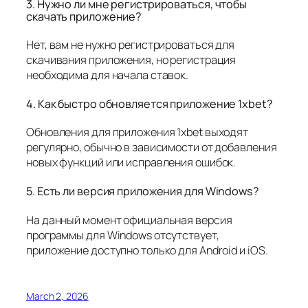
3. Нужно ли мне регистрироваться, чтобы
скачать приложение?
Нет, вам не нужно регистрироваться для
скачивания приложения, но регистрация
необходима для начала ставок.
4. Как быстро обновляется приложение 1xbet?
Обновления для приложения 1xbet выходят
регулярно, обычно в зависимости от добавления
новых функций или исправления ошибок.
5. Есть ли версия приложения для Windows?
На данный момент официальная версия
программы для Windows отсутствует,
приложение доступно только для Android и iOS.
March 2, 2026