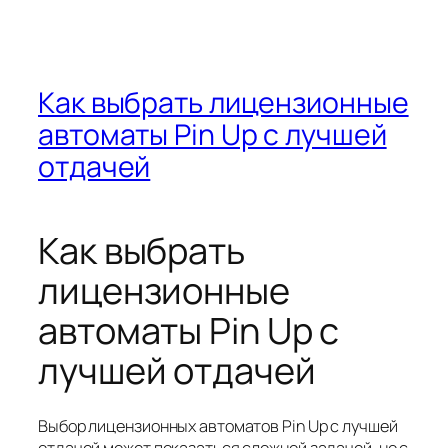
Как выбрать лицензионные
автоматы Pin Up с лучшей
отдачей
Как выбрать
лицензионные
автоматы Pin Up с
лучшей отдачей
Выбор лицензионных автоматов Pin Up с лучшей
отдачей может показаться сложной задачей, но с