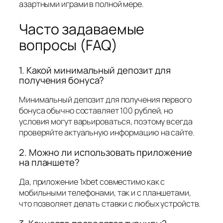
азартными играми в полной мере.
Часто задаваемые
вопросы (FAQ)
1. Какой минимальный депозит для
получения бонуса?
Минимальный депозит для получения первого
бонуса обычно составляет 100 рублей, но
условия могут варьироваться, поэтому всегда
проверяйте актуальную информацию на сайте.
2. Можно ли использовать приложение
на планшете?
Да, приложение 1xbet совместимо как с
мобильными телефонами, так и с планшетами,
что позволяет делать ставки с любых устройств.