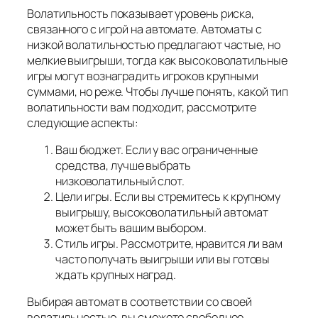
Волатильность показывает уровень риска,
связанного с игрой на автомате. Автоматы с
низкой волатильностью предлагают частые, но
мелкие выигрыши, тогда как высоковолатильные
игры могут вознаградить игроков крупными
суммами, но реже. Чтобы лучше понять, какой тип
волатильности вам подходит, рассмотрите
следующие аспекты:
Ваш бюджет. Если у вас ограниченные
средства, лучше выбрать
низковолатильный слот.
Цели игры. Если вы стремитесь к крупному
выигрышу, высоковолатильный автомат
может быть вашим выбором.
Стиль игры. Рассмотрите, нравится ли вам
часто получать выигрыши или вы готовы
ждать крупных наград.
Выбирая автомат в соответствии со своей
волатильностью, вы сможете свободнее