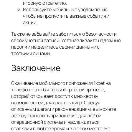
игорную стратегию.
Используйте мобильные уведомления,
чтобы не пропустить важные события и
акции.
Также не забывайте заботиться о безопасности
своей учетной записи. Устанавливайте надежные
пароли и не делитесь своими данными с
третьими лицами.
Заключение
Скачивание мобильного приложения 1xbet на
телефон – это быстрый и простой процесс,
который открывает доступ к множеству
возможностей для азартных игр. Следуя
описанным шагам и рекомендациям, вы можете
легко установить приложение для любой
операционной системы и наслаждаться
ставками в любое время и в любом месте. Не