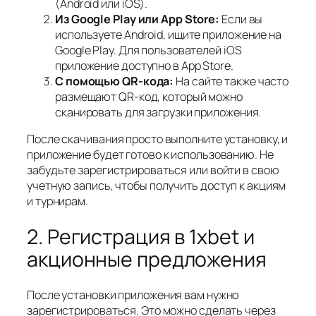
(Android или iOS).
Из Google Play или App Store:
Если вы
используете Android, ищите приложение на
Google Play. Для пользователей iOS
приложение доступно в App Store.
С помощью QR-кода:
На сайте также часто
размещают QR-код, который можно
сканировать для загрузки приложения.
После скачивания просто выполните установку, и
приложение будет готово к использованию. Не
забудьте зарегистрироваться или войти в свою
учетную запись, чтобы получить доступ к акциям
и турнирам.
2. Регистрация в 1xbet и
акционные предложения
После установки приложения вам нужно
зарегистрироваться. Это можно сделать через