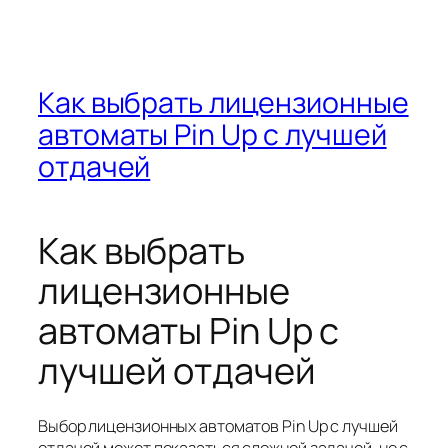
Как выбрать лицензионные
автоматы Pin Up с лучшей
отдачей
Как выбрать
лицензионные
автоматы Pin Up с
лучшей отдачей
Выбор лицензионных автоматов Pin Up с лучшей
отдачей может показаться сложной задачей, но с