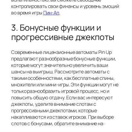
контролировать свои финансы и уровень эмоций
во время игры
Пин-Ап
.
3. Бонусные функции и
прогрессивные джекпоты
Современные лицензионные автоматы Pin Up
предлагают разнообразные бонусные функции,
которые могут значительно увеличить ваши
шансы на выигрыш. Рассмотрите автоматы с
такими особенностями, как бесплатные спины,
множители или мини-игры. Эти функции могут не
только разнообразить игровой процесс, но и
повысить общую отдачу. Если вас интересуют
джекпоты, уделите внимание слотам с
прогрессивными джекпотами, которые
накапливаются из ставок игроков. При выборе
слотов с бонусами, обратите внимание на: