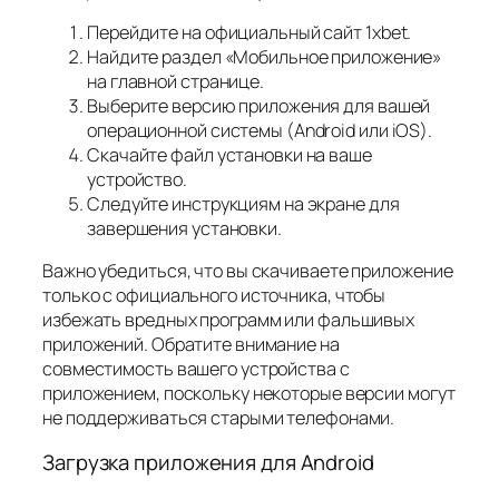
Перейдите на официальный сайт 1xbet.
Найдите раздел «Мобильное приложение»
на главной странице.
Выберите версию приложения для вашей
операционной системы (Android или iOS).
Скачайте файл установки на ваше
устройство.
Следуйте инструкциям на экране для
завершения установки.
Важно убедиться, что вы скачиваете приложение
только с официального источника, чтобы
избежать вредных программ или фальшивых
приложений. Обратите внимание на
совместимость вашего устройства с
приложением, поскольку некоторые версии могут
не поддерживаться старыми телефонами.
Загрузка приложения для Android