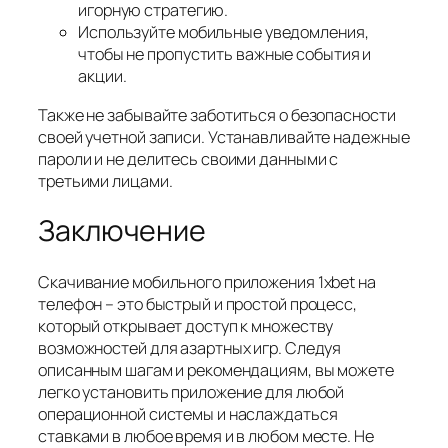
игорную стратегию.
Используйте мобильные уведомления,
чтобы не пропустить важные события и
акции.
Также не забывайте заботиться о безопасности
своей учетной записи. Устанавливайте надежные
пароли и не делитесь своими данными с
третьими лицами.
Заключение
Скачивание мобильного приложения 1xbet на
телефон – это быстрый и простой процесс,
который открывает доступ к множеству
возможностей для азартных игр. Следуя
описанным шагам и рекомендациям, вы можете
легко установить приложение для любой
операционной системы и наслаждаться
ставками в любое время и в любом месте. Не