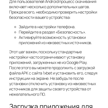
Для пользователей Android процесс скачивания
включает несколько дополнительных шагов.
Прежде всего, необходимо проверить настройки
безопасности вашего устройства:
Зайдите в настройки телефона.
Перейдите в раздел «Безопасность».
Активируйте возможность установки
приложений из неизвестных источников.
Этот шаг важен, поскольку стандартные
настройки часто ограничивают установку
приложений, загруженных не из Google Play.
После этого вы можете продолжить с загрузкой
файла APK с сайта 1xbet и установить его, следуя
инструкции на экране. Не забудьте после
установки отключить установку из неизвестных
источников для защиты своего устройства от
нежелательного ПО.
Загрузка приложения для