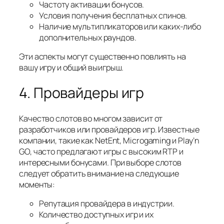
Частоту активации бонусов.
Условия получения бесплатных спинов.
Наличие мультипликаторов или каких-либо
дополнительных раундов.
Эти аспекты могут существенно повлиять на
вашу игру и общий выигрыш.
4. Провайдеры игр
Качество слотов во многом зависит от
разработчиков или провайдеров игр. Известные
компании, такие как NetEnt, Microgaming и Play’n
GO, часто предлагают игры с высоким RTP и
интересными бонусами. При выборе слотов
следует обратить внимание на следующие
моменты:
Репутация провайдера в индустрии.
Количество доступных игр и их