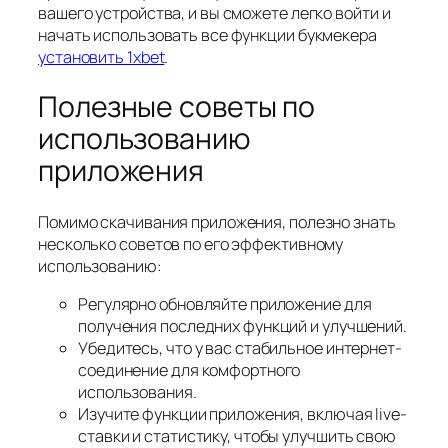
вашего устройства, и вы сможете легко войти и
начать использовать все функции букмекера
установить 1xbet
.
Полезные советы по
использованию
приложения
Помимо скачивания приложения, полезно знать
несколько советов по его эффективному
использованию:
Регулярно обновляйте приложение для
получения последних функций и улучшений.
Убедитесь, что у вас стабильное интернет-
соединение для комфортного
использования.
Изучите функции приложения, включая live-
ставки и статистику, чтобы улучшить свою