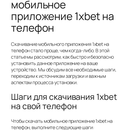
мобильное
приложение 1xbet на
телефон
Скачивание мобильного приложения 1xbet на
телефон стало проще, чем когда-либо. В этой
статье мы рассмотрим, как быстро и безопасно
установить данное приложение на ваше
устройство. Мы обсудим все необходимые шаги,
переходим к источникам загрузки и важным
аспектам процесса установки.
Шаги для скачивания 1xbet
на свой телефон
Чтобы скачать мобильное приложение 1xbet на
телефон, выполните следующие шаги: