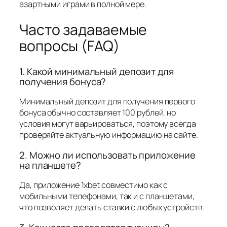
азартными играми в полной мере.
Часто задаваемые
вопросы (FAQ)
1. Какой минимальный депозит для
получения бонуса?
Минимальный депозит для получения первого
бонуса обычно составляет 100 рублей, но
условия могут варьироваться, поэтому всегда
проверяйте актуальную информацию на сайте.
2. Можно ли использовать приложение
на планшете?
Да, приложение 1xbet совместимо как с
мобильными телефонами, так и с планшетами,
что позволяет делать ставки с любых устройств.