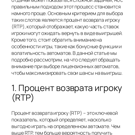
правильным подходом этот процесс становится
намного проще. Основным критерием для выбора
таких слотов является процент возврата игроку
(RTP), который отображает, какую часть ставок
игроки могут ожидать вернуть в виде выигрышей.
Кроме того, стоит обратить внимание на
особенности игры, такие как бонусные функции и
волатильность автоматов. В данной статье мы
подробно рассмотрим, на что следует обращать
внимание при выборе лицензионных автоматов,
чтобы максимизировать свои шансы на выигрыш.
1. Процент возврата игроку
(RTP)
Процент возврата игроку (RTP) – это ключевой
показатель, который определяет, насколько
выгодно играть на определенном автомате. Чем
выше RTP, тем больше вероятность получить