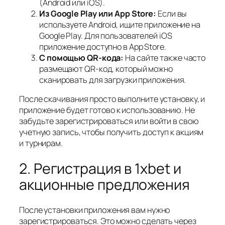
(Android или iOS).
Из Google Play или App Store:
Если вы
используете Android, ищите приложение на
Google Play. Для пользователей iOS
приложение доступно в App Store.
С помощью QR-кода:
На сайте также часто
размещают QR-код, который можно
сканировать для загрузки приложения.
После скачивания просто выполните установку, и
приложение будет готово к использованию. Не
забудьте зарегистрироваться или войти в свою
учетную запись, чтобы получить доступ к акциям
и турнирам.
2. Регистрация в 1xbet и
акционные предложения
После установки приложения вам нужно
зарегистрироваться. Это можно сделать через