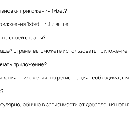
становки приложения 1xbet?
иложения 1xbet – 4.1 и выше.
 вне своей страны?
в вашей стране, вы сможете использовать приложение.
качать приложение?
чивания приложения, но регистрация необходима для
t?
гулярно, обычно в зависимости от добавления новы