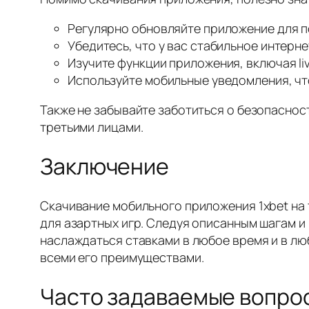
Регулярно обновляйте приложение для п
Убедитесь, что у вас стабильное интер
Изучите функции приложения, включая li
Используйте мобильные уведомления, чт
Также не забывайте заботиться о безопаснос
третьими лицами.
Заключение
Скачивание мобильного приложения 1xbet на 
для азартных игр. Следуя описанным шагам 
наслаждаться ставками в любое время и в лю
всеми его преимуществами.
Часто задаваемые вопро