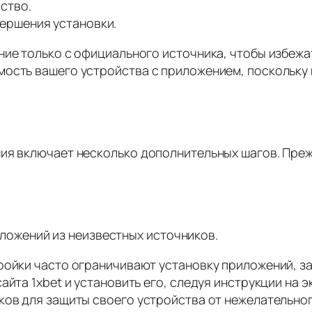
ство.
вершения установки.
ние только с официального источника, чтобы избеж
мость вашего устройства с приложением, поскольку
ния включает несколько дополнительных шагов. Пре
ложений из неизвестных источников.
ойки часто ограничивают установку приложений, заг
айта 1xbet и установить его, следуя инструкции на э
ков для защиты своего устройства от нежелательног