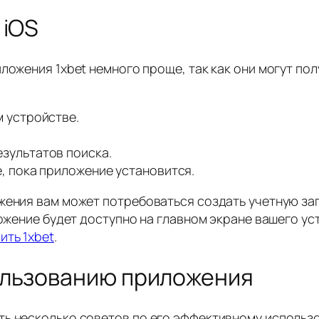
 iOS
ложения 1xbet немного проще, так как они могут пол
м устройстве.
зультатов поиска.
, пока приложение установится.
жения вам может потребоваться создать учетную запи
ложение будет доступно на главном экране вашего уст
ить 1xbet
.
ользованию приложения
ть несколько советов по его эффективному использ