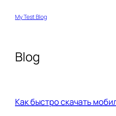
Skip
to
My Test Blog
content
Blog
Как быстро скачать моби