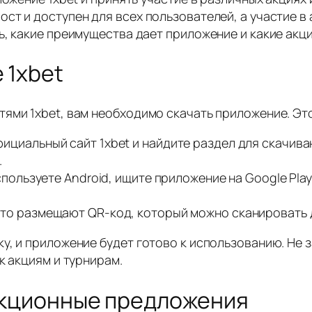
т и доступен для всех пользователей, а участие в 
ь, какие преимущества дает приложение и какие акц
 1xbet
тями 1xbet, вам необходимо скачать приложение. Эт
ициальный сайт 1xbet и найдите раздел для скачив
.
пользуете Android, ищите приложение на Google Pla
сто размещают QR-код, который можно сканировать 
у, и приложение будет готово к использованию. Не 
к акциям и турнирам.
 акционные предложения