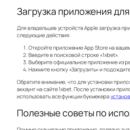
Загрузка приложения для
Для владельцев устройств Apple загрузка при
следующие действия:
Откройте приложение App Store на ваше
Введите в поисковой строке «1xbet».
Выберите официальное приложение из ре
Нажмите кнопку «Загрузить» и подождите
Обратите внимание, что для установки прило
аккаунт на сайте 1xbet. После установки при
использовать все функции букмекера
установ
Полезные советы по исп
Помимо скачивания приложения, полезно зна