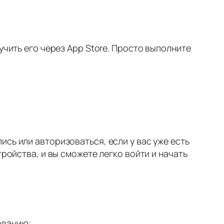
учить его через App Store. Просто выполните
сь или авторизоваться, если у вас уже есть
ройства, и вы сможете легко войти и начать
ованию: