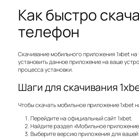
Как быстро скач
телефон
Скачивание мобильного приложения 1xbet на 
установить данное приложение на ваше устро
процесса установки.
Шаги для скачивания 1xbe
Чтобы скачать мобильное приложение 1xbet н
Перейдите на официальный сайт 1xbet.
Найдите раздел «Мобильное приложение»
Выберите версию приложения для вашей 