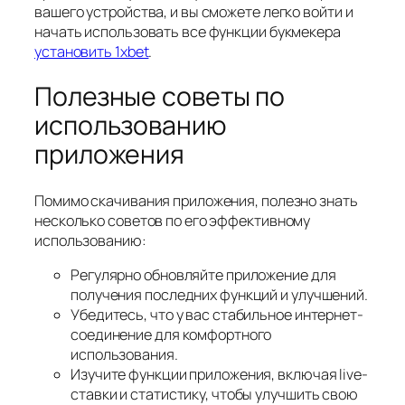
вашего устройства, и вы сможете легко войти и
начать использовать все функции букмекера
установить 1xbet
.
Полезные советы по
использованию
приложения
Помимо скачивания приложения, полезно знать
несколько советов по его эффективному
использованию:
Регулярно обновляйте приложение для
получения последних функций и улучшений.
Убедитесь, что у вас стабильное интернет-
соединение для комфортного
использования.
Изучите функции приложения, включая live-
ставки и статистику, чтобы улучшить свою