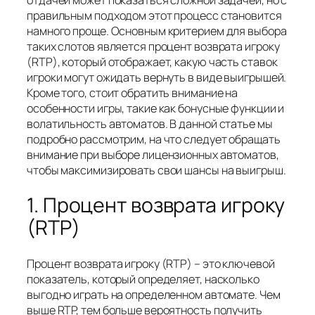
правильным подходом этот процесс становится
намного проще. Основным критерием для выбора
таких слотов является процент возврата игроку
(RTP), который отображает, какую часть ставок
игроки могут ожидать вернуть в виде выигрышей.
Кроме того, стоит обратить внимание на
особенности игры, такие как бонусные функции и
волатильность автоматов. В данной статье мы
подробно рассмотрим, на что следует обращать
внимание при выборе лицензионных автоматов,
чтобы максимизировать свои шансы на выигрыш.
1. Процент возврата игроку
(RTP)
Процент возврата игроку (RTP) – это ключевой
показатель, который определяет, насколько
выгодно играть на определенном автомате. Чем
выше RTP, тем больше вероятность получить