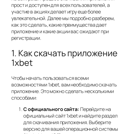
прост и доступен для всех пользователей, а
участие в акциях делает игру еще более
увлекательной. Далее мы подробно разберем,
как это сделать, какие преимущества дает
приложение и какие акции вас ожидают при
регистрации.
1. Как скачать приложение
1xbet
Чтобы начать пользоваться всеми
возможностями 1xbet, вам необходимо скачать
приложение. Это можно сделать несколькими
способами:
С официального сайта:
Перейдите на
официальный сайт 1xbet и найдите раздел
для скачивания приложения. Выберите
версию для вашей операционной системы