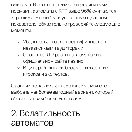
выигрыш. В соответствии с общепринятыми
нормами, автоматы с RTP выше 96% считаются
хорошими. Чтобы быть уверенным в данном
показателе, обязательно проверяйте следующие
моменты:
Убедитесь, что слот сертифицирован
независимыми аудиторами.
Сравните RTP разных автоматов на
официальном сайте казино.
Ищите рейтинги и обзоры от известных
игроков и экспертов.
Сравнив несколько автоматов, вы сможете
выбрать наиболее выгодный вариант, который
обеспечит вам большую отдачу.
2. Волатильность
автоматов