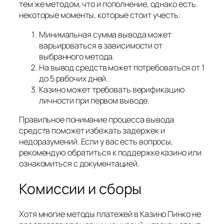
тем же методом, что и пополнение, однако есть
некоторые моменты, которые стоит учесть:
Минимальная сумма вывода может
варьироваться в зависимости от
выбранного метода.
На вывод средств может потребоваться от 1
до 5 рабочих дней.
Казино может требовать верификацию
личности при первом выводе.
Правильное понимание процесса вывода
средств поможет избежать задержек и
недоразумений. Если у вас есть вопросы,
рекомендую обратиться к поддержке казино или
ознакомиться с документацией.
Комиссии и сборы
Хотя многие методы платежей в Казино Пинко не