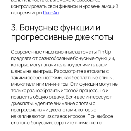
контролировать свои финансы и уровень эмоций
во время игры
Пин-Ап
.
3. Бонусные функции и
прогрессивные джекпоты
Современные лицензионные автоматы Pin Up
предлагают разнообразные бонусные функции,
которые могут значительно увеличить ваши
шансы на выигрыш. Рассмотрите автоматы с
такими особенностями, как бесплатные спины,
множители или мини-игры. Эти функции могут не
только разнообразить игровой процесс, но и
повысить общую отдачу. Если вас интересуют
джекпоты, уделите внимание слотам с
прогрессивными джекпотами, которые
накапливаются из ставок игроков. При выборе
слотов с бонусами, обратите внимание на: