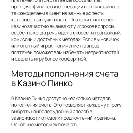
проходят финансовые операции в этом казино, а
также сделаем акцент на важные аспекты,
которые стоит учитывать. Платежи в интернет-
казино зачастую вызывают у игроков вопросы,
особенно когда речь идет о скорости транзакций,
комиссии и доступных методах. Если вы новичок
или опытный игрок, понимание нюансов
платежей поможет вам избежать неприятностей
и сделать игру более комфортной.
Методы пополнения счета
в Казино Пинко
В Казино Пинко доступно несколько методов
пополнения счета. Это позволяет каждому игроку
выбрать наиболее удобный способ в
зависимости от своих предпочтений и региона.
Основные методы включают: