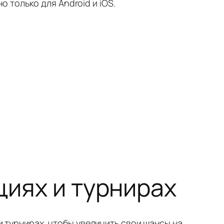
 только для Android и iOS.
кциях и турнирах
и турнирах, чтобы увеличить свои шансы на