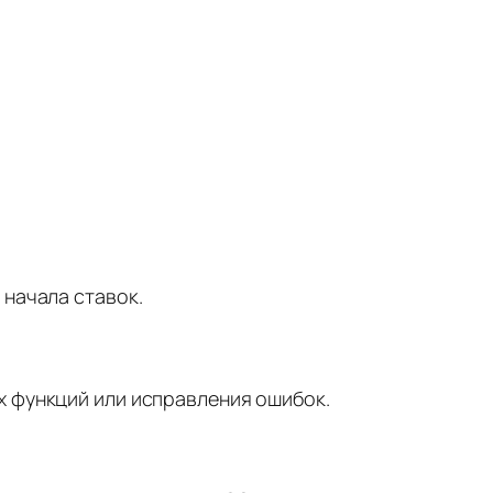
 начала ставок.
х функций или исправления ошибок.