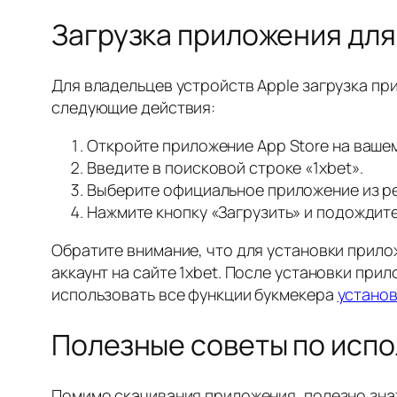
Загрузка приложения для
Для владельцев устройств Apple загрузка при
следующие действия:
Откройте приложение App Store на ваше
Введите в поисковой строке «1xbet».
Выберите официальное приложение из ре
Нажмите кнопку «Загрузить» и подождите
Обратите внимание, что для установки прило
аккаунт на сайте 1xbet. После установки при
использовать все функции букмекера
установ
Полезные советы по исп
Помимо скачивания приложения, полезно зна