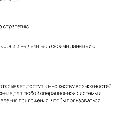
ю стратегию.
пароли и не делитесь своими данными с
 открывает доступ к множеству возможностей
жение для любой операционной системы и
овления приложения, чтобы пользоваться