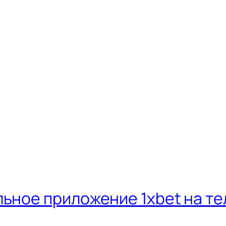
льное приложение 1xbet на т