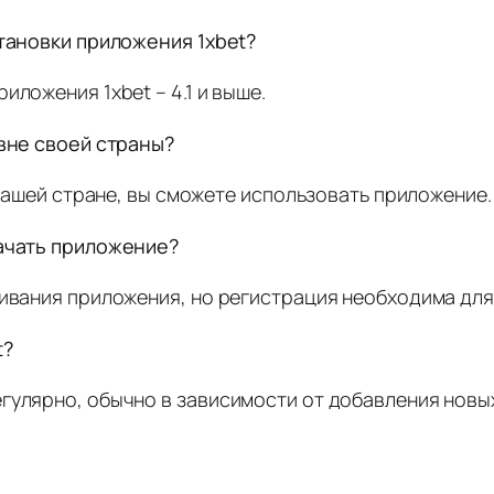
становки приложения 1xbet?
иложения 1xbet – 4.1 и выше.
 вне своей страны?
в вашей стране, вы сможете использовать приложение.
качать приложение?
чивания приложения, но регистрация необходима для
t?
гулярно, обычно в зависимости от добавления новы