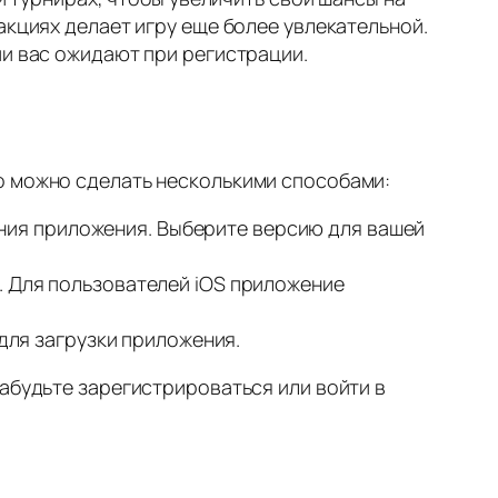
акциях делает игру еще более увлекательной.
ии вас ожидают при регистрации.
о можно сделать несколькими способами:
ания приложения. Выберите версию для вашей
y. Для пользователей iOS приложение
для загрузки приложения.
забудьте зарегистрироваться или войти в