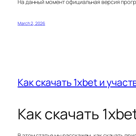
На данный момент официальная версия програ
March 2, 2026
Как скачать 1xbet и участ
Как скачать 1xbe
В этом статье мы расскажем, как скачать при