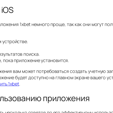
 iOS
ложения 1xbet немного проще, так как они могут пол
м устройстве.
зультатов поиска.
, пока приложение установится.
жения вам может потребоваться создать учетную запи
ложение будет доступно на главном экране вашего уст
ить 1xbet
.
ользованию приложения
ть несколько советов по его эффективному использ