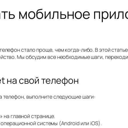
ать мобильное прил
телефон стало проще, чем когда-либо. В этой статье
йство. Мы обсудим все необходимые шаги, переходи
t на свой телефон
а телефон, выполните следующие шаги:
 на главной странице.
операционной системы (Android или iOS).