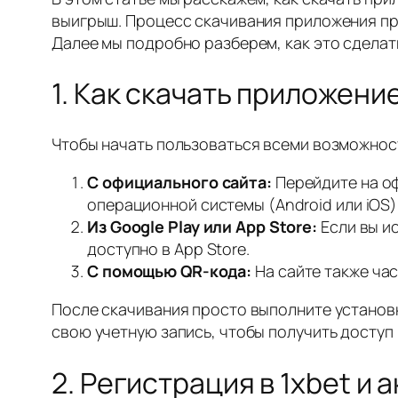
выигрыш. Процесс скачивания приложения прос
Далее мы подробно разберем, как это сделат
1. Как скачать приложение
Чтобы начать пользоваться всеми возможнос
С официального сайта:
Перейдите на оф
операционной системы (Android или iOS)
Из Google Play или App Store:
Если вы ис
доступно в App Store.
С помощью QR-кода:
На сайте также ча
После скачивания просто выполните установк
свою учетную запись, чтобы получить доступ 
2. Регистрация в 1xbet и