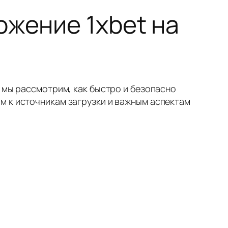
ожение 1xbet на
 мы рассмотрим, как быстро и безопасно
м к источникам загрузки и важным аспектам