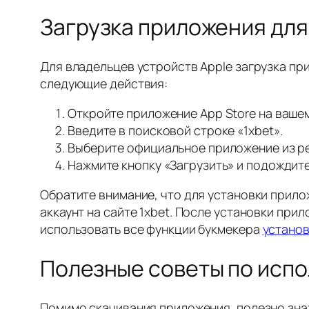
Загрузка приложения для
Для владельцев устройств Apple загрузка при
следующие действия:
Откройте приложение App Store на ваше
Введите в поисковой строке «1xbet».
Выберите официальное приложение из ре
Нажмите кнопку «Загрузить» и подождите
Обратите внимание, что для установки прило
аккаунт на сайте 1xbet. После установки при
использовать все функции букмекера
установ
Полезные советы по исп
Помимо скачивания приложения, полезно зна