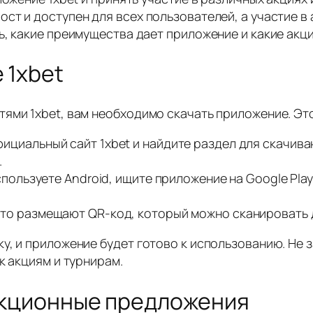
т и доступен для всех пользователей, а участие в 
ь, какие преимущества дает приложение и какие акц
 1xbet
тями 1xbet, вам необходимо скачать приложение. Эт
ициальный сайт 1xbet и найдите раздел для скачив
.
пользуете Android, ищите приложение на Google Pla
сто размещают QR-код, который можно сканировать 
у, и приложение будет готово к использованию. Не 
к акциям и турнирам.
 акционные предложения