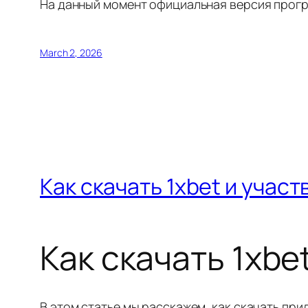
На данный момент официальная версия програ
March 2, 2026
Как скачать 1xbet и участ
Как скачать 1xbe
В этом статье мы расскажем, как скачать при