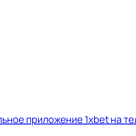
льное приложение 1xbet на т