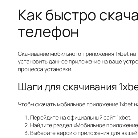
Как быстро скач
телефон
Скачивание мобильного приложения 1xbet на 
установить данное приложение на ваше устро
процесса установки.
Шаги для скачивания 1xbe
Чтобы скачать мобильное приложение 1xbet н
Перейдите на официальный сайт 1xbet.
Найдите раздел «Мобильное приложение»
Выберите версию приложения для вашей 