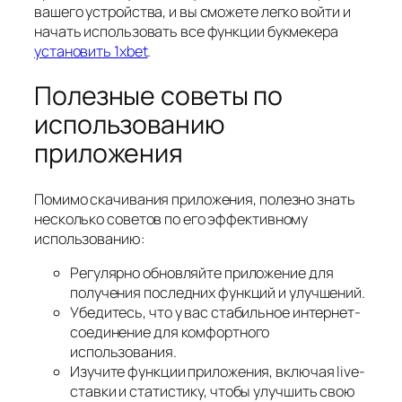
вашего устройства, и вы сможете легко войти и
начать использовать все функции букмекера
установить 1xbet
.
Полезные советы по
использованию
приложения
Помимо скачивания приложения, полезно знать
несколько советов по его эффективному
использованию:
Регулярно обновляйте приложение для
получения последних функций и улучшений.
Убедитесь, что у вас стабильное интернет-
соединение для комфортного
использования.
Изучите функции приложения, включая live-
ставки и статистику, чтобы улучшить свою