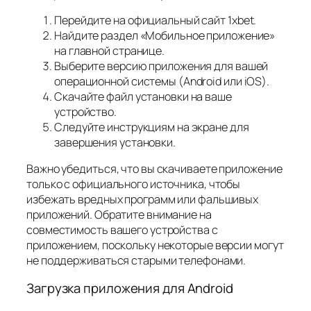
Перейдите на официальный сайт 1xbet.
Найдите раздел «Мобильное приложение»
на главной странице.
Выберите версию приложения для вашей
операционной системы (Android или iOS).
Скачайте файл установки на ваше
устройство.
Следуйте инструкциям на экране для
завершения установки.
Важно убедиться, что вы скачиваете приложение
только с официального источника, чтобы
избежать вредных программ или фальшивых
приложений. Обратите внимание на
совместимость вашего устройства с
приложением, поскольку некоторые версии могут
не поддерживаться старыми телефонами.
Загрузка приложения для Android