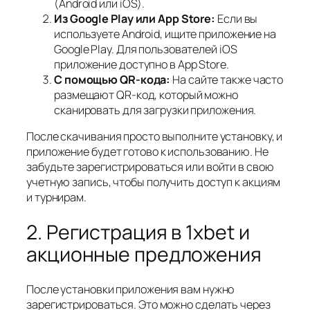
(Android или iOS).
Из Google Play или App Store:
Если вы
используете Android, ищите приложение на
Google Play. Для пользователей iOS
приложение доступно в App Store.
С помощью QR-кода:
На сайте также часто
размещают QR-код, который можно
сканировать для загрузки приложения.
После скачивания просто выполните установку, и
приложение будет готово к использованию. Не
забудьте зарегистрироваться или войти в свою
учетную запись, чтобы получить доступ к акциям
и турнирам.
2. Регистрация в 1xbet и
акционные предложения
После установки приложения вам нужно
зарегистрироваться. Это можно сделать через