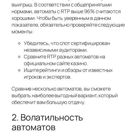
выигрыш. В соответствии с общепринятыми
нормами, автоматы с RTP выше 96% считаются
хорошими. Чтобы быть уверенным в данном
показателе, обязательно проверяйте следующие
моменты:
Убедитесь, что слот сертифицирован
независимыми аудиторами.
Сравните RTP разных автоматов на
официальном сайте казино.
Ищите рейтинги и обзоры от известных
игроков и экспертов.
Сравнив несколько автоматов, вы сможете
выбрать наиболее выгодный вариант, который
обеспечит вам большую отдачу.
2. Волатильность
автоматов