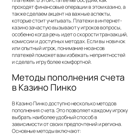
проходят финансовые операции в этом казино, а
также сделаем акцент на важные аспекты,
которые стоит учитывать. Платежи в интернет-
казино зачастую вызывают у игроков вопросы,
особенно когда речь идет о скорости транзакций,
комиссии и доступных методах. Если вы новичок
или опытный игрок, понимание нюансов
платежей поможет вам избежать неприятностей
и сделать игру более комфортной.
Методы пополнения счета
в Казино Пинко
В Казино Пинко доступно несколько методов
пополнения счета. Это позволяет каждому игроку
выбрать наиболее удобный способ в
зависимости от своих предпочтений и региона.
Основные методы включают: