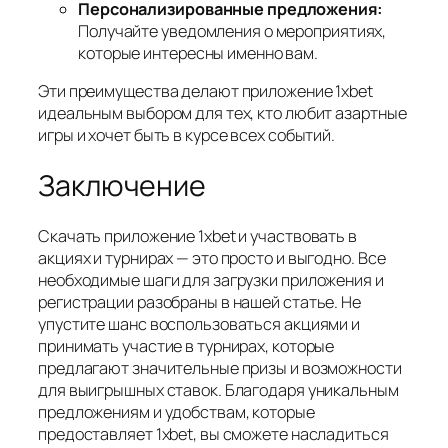
Персонализированные предложения:
Получайте уведомления о мероприятиях,
которые интересны именно вам.
Эти преимущества делают приложение 1xbet
идеальным выбором для тех, кто любит азартные
игры и хочет быть в курсе всех событий.
Заключение
Скачать приложение 1xbet и участвовать в
акциях и турнирах — это просто и выгодно. Все
необходимые шаги для загрузки приложения и
регистрации разобраны в нашей статье. Не
упустите шанс воспользоваться акциями и
принимать участие в турнирах, которые
предлагают значительные призы и возможности
для выигрышных ставок. Благодаря уникальным
предложениям и удобствам, которые
предоставляет 1xbet, вы сможете насладиться