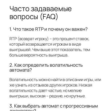
Часто задаваемые
вопросы (FAQ)
1. Что такое RTP и почему он важен?
RTP (возврат игроку) – это процент ставок,
который возвращается игрокам в виде
выигрышей. Чем выше этот показатель, тем
больше вероятность выигрыша.
2. Как определить волатильность
автомата?
Волатильность можно найти в описании игры, или
же узнать из отзывов других игроков. Низкая
волатильность дает частые, но мелкие
выигрыши, высокая – редкие, но крупные.
3. Как выбрать автомат с прогрессивным
джекпотом?