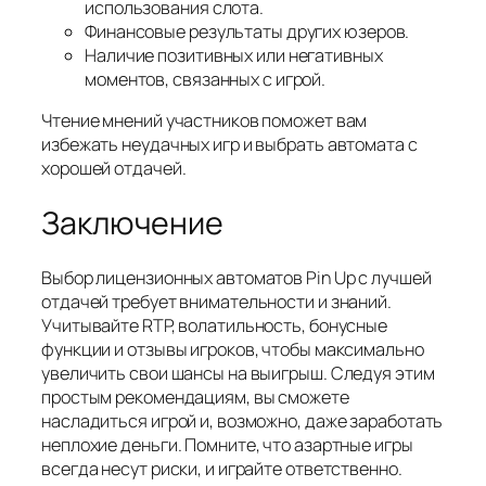
использования слота.
Финансовые результаты других юзеров.
Наличие позитивных или негативных
моментов, связанных с игрой.
Чтение мнений участников поможет вам
избежать неудачных игр и выбрать автомата с
хорошей отдачей.
Заключение
Выбор лицензионных автоматов Pin Up с лучшей
отдачей требует внимательности и знаний.
Учитывайте RTP, волатильность, бонусные
функции и отзывы игроков, чтобы максимально
увеличить свои шансы на выигрыш. Следуя этим
простым рекомендациям, вы сможете
насладиться игрой и, возможно, даже заработать
неплохие деньги. Помните, что азартные игры
всегда несут риски, и играйте ответственно.