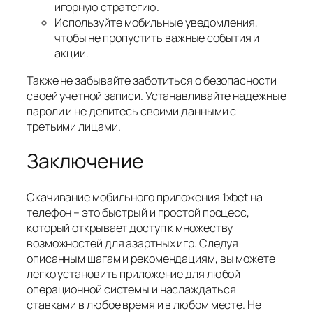
игорную стратегию.
Используйте мобильные уведомления,
чтобы не пропустить важные события и
акции.
Также не забывайте заботиться о безопасности
своей учетной записи. Устанавливайте надежные
пароли и не делитесь своими данными с
третьими лицами.
Заключение
Скачивание мобильного приложения 1xbet на
телефон – это быстрый и простой процесс,
который открывает доступ к множеству
возможностей для азартных игр. Следуя
описанным шагам и рекомендациям, вы можете
легко установить приложение для любой
операционной системы и наслаждаться
ставками в любое время и в любом месте. Не