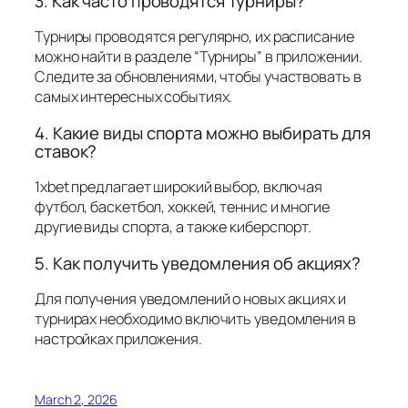
3. Как часто проводятся турниры?
Турниры проводятся регулярно, их расписание
можно найти в разделе “Турниры” в приложении.
Следите за обновлениями, чтобы участвовать в
самых интересных событиях.
4. Какие виды спорта можно выбирать для
ставок?
1xbet предлагает широкий выбор, включая
футбол, баскетбол, хоккей, теннис и многие
другие виды спорта, а также киберспорт.
5. Как получить уведомления об акциях?
Для получения уведомлений о новых акциях и
турнирах необходимо включить уведомления в
настройках приложения.
March 2, 2026