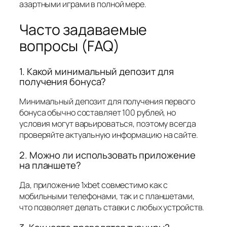
азартными играми в полной мере.
Часто задаваемые
вопросы (FAQ)
1. Какой минимальный депозит для
получения бонуса?
Минимальный депозит для получения первого
бонуса обычно составляет 100 рублей, но
условия могут варьироваться, поэтому всегда
проверяйте актуальную информацию на сайте.
2. Можно ли использовать приложение
на планшете?
Да, приложение 1xbet совместимо как с
мобильными телефонами, так и с планшетами,
что позволяет делать ставки с любых устройств.