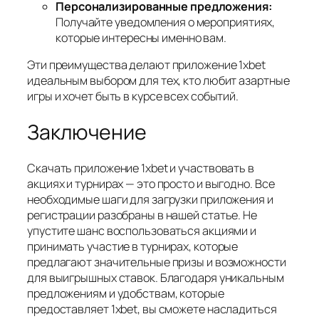
Персонализированные предложения:
Получайте уведомления о мероприятиях,
которые интересны именно вам.
Эти преимущества делают приложение 1xbet
идеальным выбором для тех, кто любит азартные
игры и хочет быть в курсе всех событий.
Заключение
Скачать приложение 1xbet и участвовать в
акциях и турнирах — это просто и выгодно. Все
необходимые шаги для загрузки приложения и
регистрации разобраны в нашей статье. Не
упустите шанс воспользоваться акциями и
принимать участие в турнирах, которые
предлагают значительные призы и возможности
для выигрышных ставок. Благодаря уникальным
предложениям и удобствам, которые
предоставляет 1xbet, вы сможете насладиться