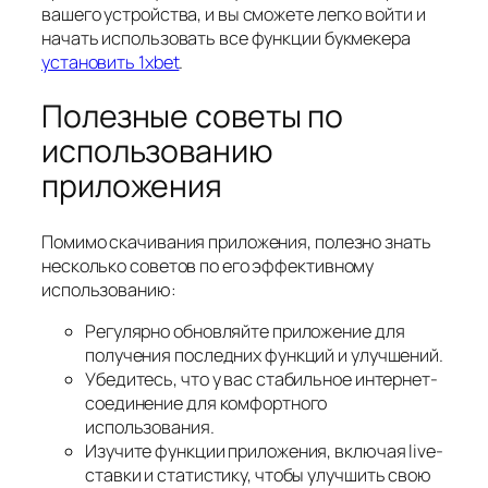
вашего устройства, и вы сможете легко войти и
начать использовать все функции букмекера
установить 1xbet
.
Полезные советы по
использованию
приложения
Помимо скачивания приложения, полезно знать
несколько советов по его эффективному
использованию:
Регулярно обновляйте приложение для
получения последних функций и улучшений.
Убедитесь, что у вас стабильное интернет-
соединение для комфортного
использования.
Изучите функции приложения, включая live-
ставки и статистику, чтобы улучшить свою