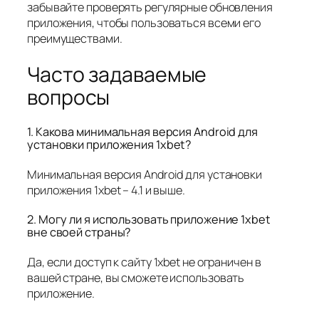
забывайте проверять регулярные обновления
приложения, чтобы пользоваться всеми его
преимуществами.
Часто задаваемые
вопросы
1. Какова минимальная версия Android для
установки приложения 1xbet?
Минимальная версия Android для установки
приложения 1xbet – 4.1 и выше.
2. Могу ли я использовать приложение 1xbet
вне своей страны?
Да, если доступ к сайту 1xbet не ограничен в
вашей стране, вы сможете использовать
приложение.