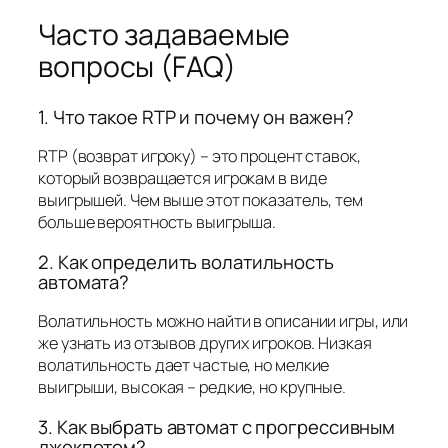
Часто задаваемые
вопросы (FAQ)
1. Что такое RTP и почему он важен?
RTP (возврат игроку) – это процент ставок,
который возвращается игрокам в виде
выигрышей. Чем выше этот показатель, тем
больше вероятность выигрыша.
2. Как определить волатильность
автомата?
Волатильность можно найти в описании игры, или
же узнать из отзывов других игроков. Низкая
волатильность дает частые, но мелкие
выигрыши, высокая – редкие, но крупные.
3. Как выбрать автомат с прогрессивным
джекпотом?