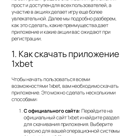
прост и доступен для всех пользователей, а
участие в акциях делает игру еще более
увлекательной. Далее мы подробно разберем,
как это сделать, какие преимущества дает
приложение и какие акции вас ожидают при
регистрации.
1. Как скачать приложение
1xbet
Чтобы начать пользоваться всеми
возможностями 1xbet, вам необходимо скачать
приложение. Это можно сделать несколькими
способами:
С официального сайта:
Перейдите на
официальный сайт 1xbet и найдите раздел
для скачивания приложения. Выберите
версию для вашей операционной системы