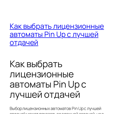
Как выбрать лицензионные
автоматы Pin Up с лучшей
отдачей
Как выбрать
лицензионные
автоматы Pin Up с
лучшей отдачей
Выбор лицензионных автоматов Pin Up с лучшей
отдачей может показаться сложной задачей, но с