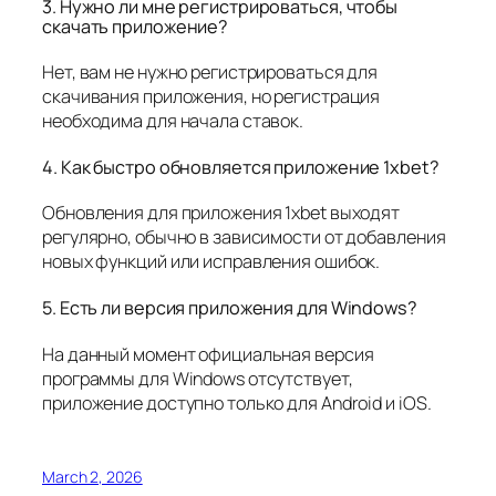
3. Нужно ли мне регистрироваться, чтобы
скачать приложение?
Нет, вам не нужно регистрироваться для
скачивания приложения, но регистрация
необходима для начала ставок.
4. Как быстро обновляется приложение 1xbet?
Обновления для приложения 1xbet выходят
регулярно, обычно в зависимости от добавления
новых функций или исправления ошибок.
5. Есть ли версия приложения для Windows?
На данный момент официальная версия
программы для Windows отсутствует,
приложение доступно только для Android и iOS.
March 2, 2026