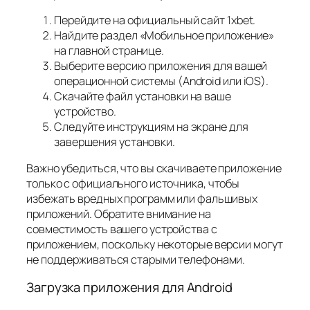
Перейдите на официальный сайт 1xbet.
Найдите раздел «Мобильное приложение»
на главной странице.
Выберите версию приложения для вашей
операционной системы (Android или iOS).
Скачайте файл установки на ваше
устройство.
Следуйте инструкциям на экране для
завершения установки.
Важно убедиться, что вы скачиваете приложение
только с официального источника, чтобы
избежать вредных программ или фальшивых
приложений. Обратите внимание на
совместимость вашего устройства с
приложением, поскольку некоторые версии могут
не поддерживаться старыми телефонами.
Загрузка приложения для Android