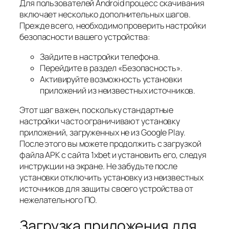
Для пользователей Android процесс скачивания
включает несколько дополнительных шагов.
Прежде всего, необходимо проверить настройки
безопасности вашего устройства:
Зайдите в настройки телефона.
Перейдите в раздел «Безопасность».
Активируйте возможность установки
приложений из неизвестных источников.
Этот шаг важен, поскольку стандартные
настройки часто ограничивают установку
приложений, загруженных не из Google Play.
После этого вы можете продолжить с загрузкой
файла APK с сайта 1xbet и установить его, следуя
инструкции на экране. Не забудьте после
установки отключить установку из неизвестных
источников для защиты своего устройства от
нежелательного ПО.
Загрузка приложения для