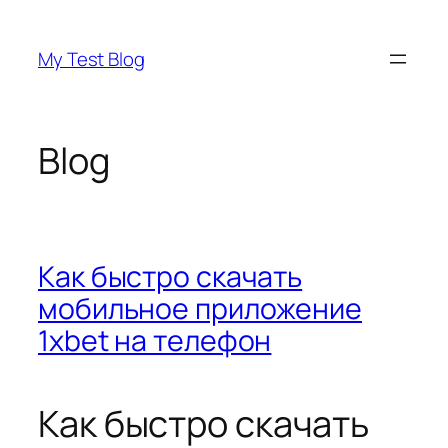
Skip
to
My Test Blog
content
Blog
Как быстро скачать
мобильное приложение
1xbet на телефон
Как быстро скачать