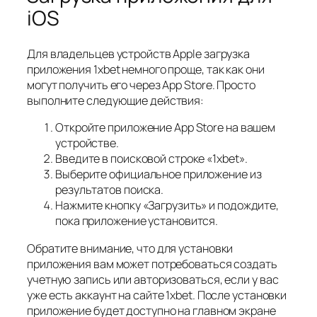
iOS
Для владельцев устройств Apple загрузка
приложения 1xbet немного проще, так как они
могут получить его через App Store. Просто
выполните следующие действия:
Откройте приложение App Store на вашем
устройстве.
Введите в поисковой строке «1xbet».
Выберите официальное приложение из
результатов поиска.
Нажмите кнопку «Загрузить» и подождите,
пока приложение установится.
Обратите внимание, что для установки
приложения вам может потребоваться создать
учетную запись или авторизоваться, если у вас
уже есть аккаунт на сайте 1xbet. После установки
приложение будет доступно на главном экране