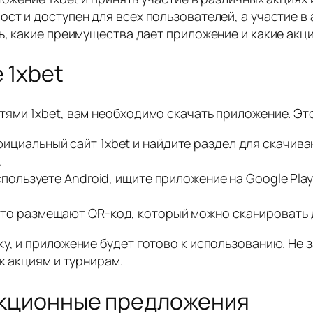
т и доступен для всех пользователей, а участие в 
ь, какие преимущества дает приложение и какие акц
 1xbet
тями 1xbet, вам необходимо скачать приложение. Эт
ициальный сайт 1xbet и найдите раздел для скачив
.
пользуете Android, ищите приложение на Google Pla
сто размещают QR-код, который можно сканировать 
у, и приложение будет готово к использованию. Не 
к акциям и турнирам.
 акционные предложения