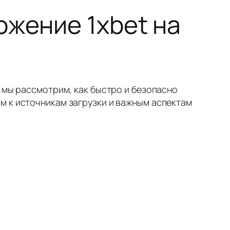
ожение 1xbet на
 мы рассмотрим, как быстро и безопасно
м к источникам загрузки и важным аспектам