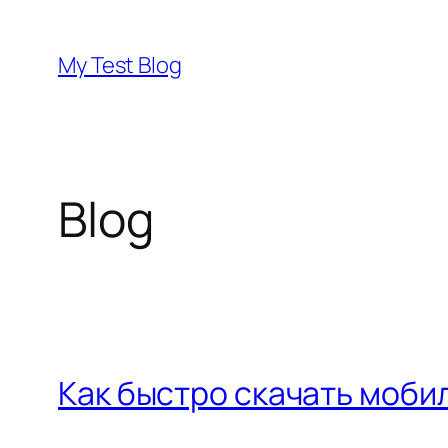
Skip
to
My Test Blog
content
Blog
Как быстро скачать моби