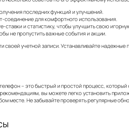
олучения последних функций и улучшений.
нет-соединение для комфортного использования.
ve-ставки и статистику, чтобы улучшить свою игорну
обы не пропустить важные события и акции.
ти своей учетной записи. Устанавливайте надежные 
телефон – это быстрый и простой процесс, который
и рекомендациям, вы можете легко установить прило
бом месте. Не забывайте проверять регулярные обн
сы