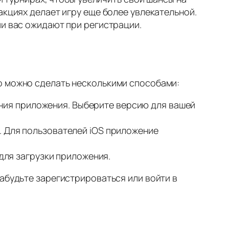
акциях делает игру еще более увлекательной.
ии вас ожидают при регистрации.
о можно сделать несколькими способами:
ания приложения. Выберите версию для вашей
y. Для пользователей iOS приложение
для загрузки приложения.
забудьте зарегистрироваться или войти в