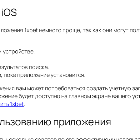
 iOS
ложения 1xbet немного проще, так как они могут пол
м устройстве.
зультатов поиска.
, пока приложение установится.
жения вам может потребоваться создать учетную запи
ложение будет доступно на главном экране вашего уст
ить 1xbet
.
ользованию приложения
ть несколько советов по его эффективному использ