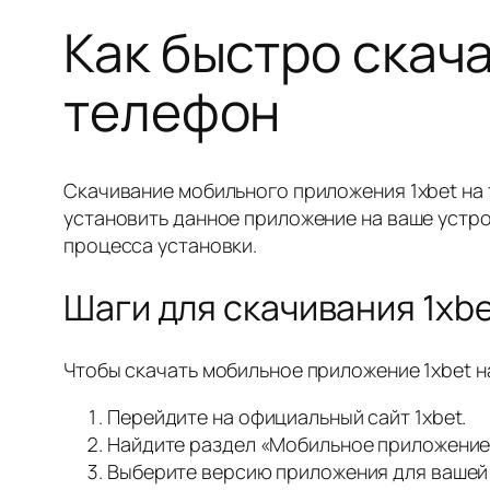
Как быстро скач
телефон
Скачивание мобильного приложения 1xbet на 
установить данное приложение на ваше устро
процесса установки.
Шаги для скачивания 1xbe
Чтобы скачать мобильное приложение 1xbet н
Перейдите на официальный сайт 1xbet.
Найдите раздел «Мобильное приложение»
Выберите версию приложения для вашей 