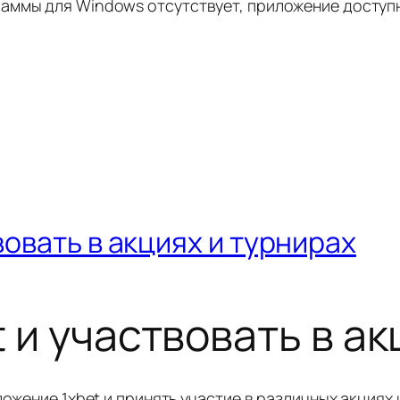
ммы для Windows отсутствует, приложение доступно
вовать в акциях и турнирах
t и участвовать в а
ложение 1xbet и принять участие в различных акциях 