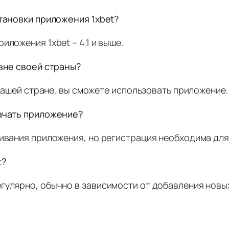
становки приложения 1xbet?
иложения 1xbet – 4.1 и выше.
 вне своей страны?
в вашей стране, вы сможете использовать приложение.
качать приложение?
чивания приложения, но регистрация необходима для
t?
гулярно, обычно в зависимости от добавления новы