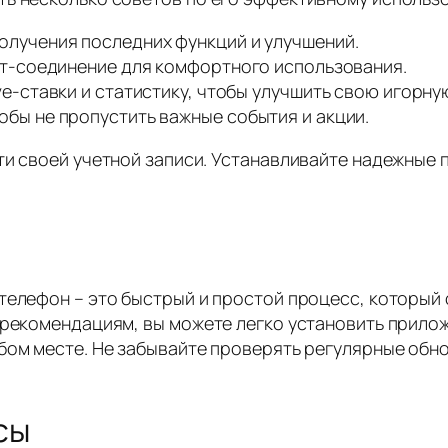
олучения последних функций и улучшений.
нет-соединение для комфортного использования.
ve-ставки и статистику, чтобы улучшить свою игорну
обы не пропустить важные события и акции.
ти своей учетной записи. Устанавливайте надежные 
телефон – это быстрый и простой процесс, который
и рекомендациям, вы можете легко установить прило
бом месте. Не забывайте проверять регулярные обн
сы