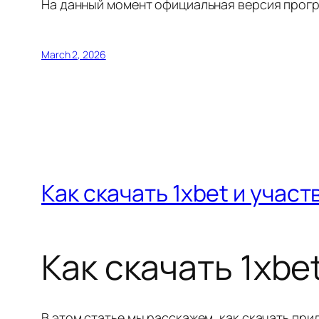
На данный момент официальная версия програ
March 2, 2026
Как скачать 1xbet и участ
Как скачать 1xbe
В этом статье мы расскажем, как скачать при