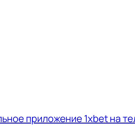
льное приложение 1xbet на т