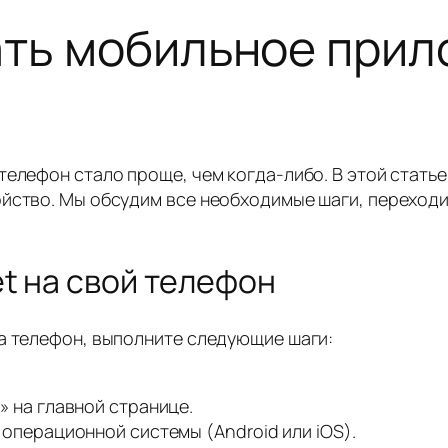
ать мобильное прил
телефон стало проще, чем когда-либо. В этой статье
йство. Мы обсудим все необходимые шаги, переходи
t на свой телефон
а телефон, выполните следующие шаги:
 на главной странице.
операционной системы (Android или iOS).