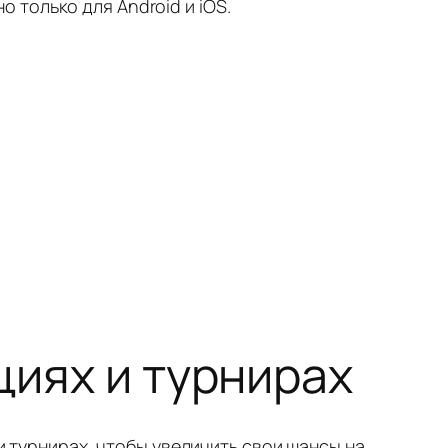
 только для Android и iOS.
кциях и турнирах
и турнирах, чтобы увеличить свои шансы на