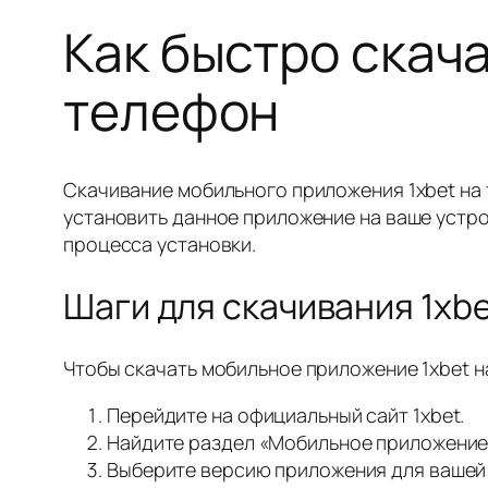
Как быстро скач
телефон
Скачивание мобильного приложения 1xbet на 
установить данное приложение на ваше устро
процесса установки.
Шаги для скачивания 1xbe
Чтобы скачать мобильное приложение 1xbet н
Перейдите на официальный сайт 1xbet.
Найдите раздел «Мобильное приложение»
Выберите версию приложения для вашей 