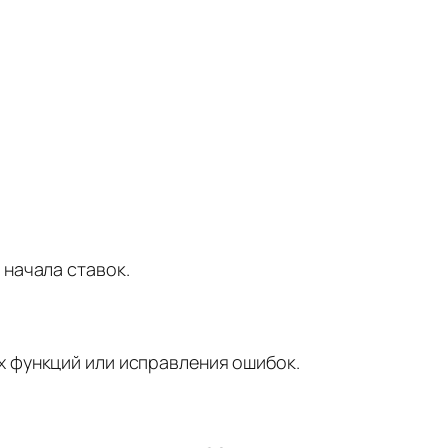
 начала ставок.
х функций или исправления ошибок.