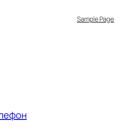
Sample Page
елефон