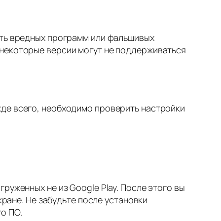
ать вредных программ или фальшивых
 некоторые версии могут не поддерживаться
жде всего, необходимо проверить настройки
руженных не из Google Play. После этого вы
кране. Не забудьте после установки
о ПО.