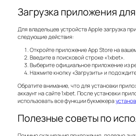
Загрузка приложения для
Для владельцев устройств Apple загрузка при
следующие действия:
Откройте приложение App Store на ваше
Введите в поисковой строке «1xbet».
Выберите официальное приложение из ре
Нажмите кнопку «Загрузить» и подождите
Обратите внимание, что для установки прило
аккаунт на сайте 1xbet. После установки при
использовать все функции букмекера
установ
Полезные советы по исп
Помимо скачивания приложения, полезно зна