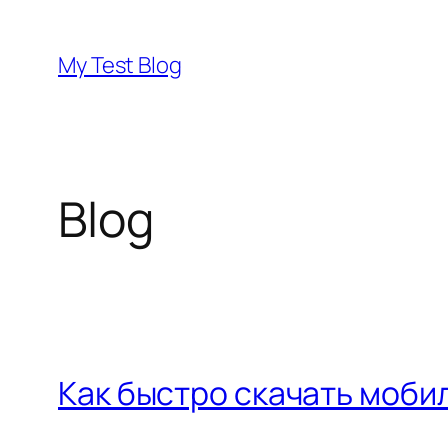
Skip
to
My Test Blog
content
Blog
Как быстро скачать моби