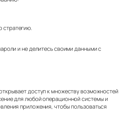
ю стратегию.
пароли и не делитесь своими данными с
 открывает доступ к множеству возможностей
жение для любой операционной системы и
овления приложения, чтобы пользоваться