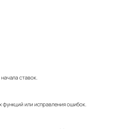
 начала ставок.
х функций или исправления ошибок.