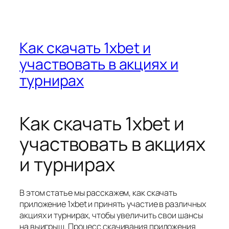
Как скачать 1xbet и
участвовать в акциях и
турнирах
Как скачать 1xbet и
участвовать в акциях
и турнирах
В этом статье мы расскажем, как скачать
приложение 1xbet и принять участие в различных
акциях и турнирах, чтобы увеличить свои шансы
на выигрыш. Процесс скачивания приложения