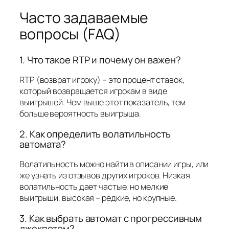
Часто задаваемые
вопросы (FAQ)
1. Что такое RTP и почему он важен?
RTP (возврат игроку) – это процент ставок,
который возвращается игрокам в виде
выигрышей. Чем выше этот показатель, тем
больше вероятность выигрыша.
2. Как определить волатильность
автомата?
Волатильность можно найти в описании игры, или
же узнать из отзывов других игроков. Низкая
волатильность дает частые, но мелкие
выигрыши, высокая – редкие, но крупные.
3. Как выбрать автомат с прогрессивным
джекпотом?