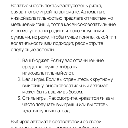
Волатильность показывает уровень риска,
связанного с игрой на автомате. Автоматы с
низкой волатильностью предлагают частые, но
мелкие выигрыши, тогда как высоковолатильные
игры могут вознаградить игроков крупными
суммами, но реже. Чтобы лучше понять, какой тип
волатильности вам подходит, рассмотрите
следующие аспекты:
Ваш бюджет. Если у вас ограниченные
средства, лучше выбрать
низковолатильный слот.
Цели игры. Если вы стремитесь к крупному
выигрышу, высоковолатильный автомат
может быть вашим выбором.
Стиль игры. Рассмотрите, нравится ли вам
часто получать выигрыши или вы готовы
ждать крупных наград.
Выбирая автомат в соответствии со своей
волатильностью, вы сможете свободнее