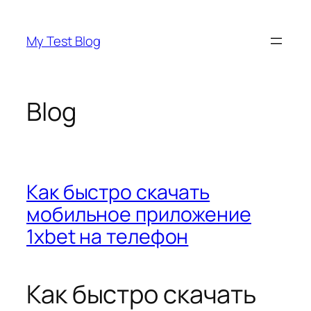
Skip
to
My Test Blog
content
Blog
Как быстро скачать
мобильное приложение
1xbet на телефон
Как быстро скачать