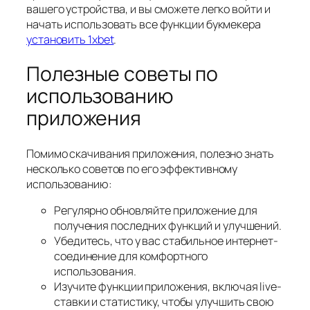
вашего устройства, и вы сможете легко войти и
начать использовать все функции букмекера
установить 1xbet
.
Полезные советы по
использованию
приложения
Помимо скачивания приложения, полезно знать
несколько советов по его эффективному
использованию:
Регулярно обновляйте приложение для
получения последних функций и улучшений.
Убедитесь, что у вас стабильное интернет-
соединение для комфортного
использования.
Изучите функции приложения, включая live-
ставки и статистику, чтобы улучшить свою