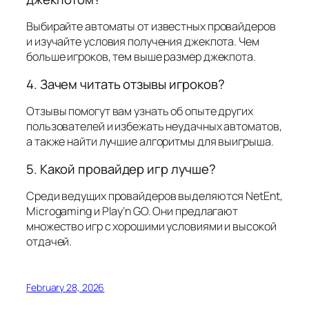
Выбирайте автоматы от известных провайдеров
и изучайте условия получения джекпота. Чем
больше игроков, тем выше размер джекпота.
4. Зачем читать отзывы игроков?
Отзывы помогут вам узнать об опыте других
пользователей и избежать неудачных автоматов,
а также найти лучшие алгоритмы для выигрыша.
5. Какой провайдер игр лучше?
Среди ведущих провайдеров выделяются NetEnt,
Microgaming и Play’n GO. Они предлагают
множество игр с хорошими условиями и высокой
отдачей.
February 28, 2026