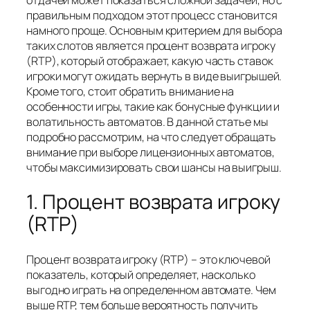
правильным подходом этот процесс становится
намного проще. Основным критерием для выбора
таких слотов является процент возврата игроку
(RTP), который отображает, какую часть ставок
игроки могут ожидать вернуть в виде выигрышей.
Кроме того, стоит обратить внимание на
особенности игры, такие как бонусные функции и
волатильность автоматов. В данной статье мы
подробно рассмотрим, на что следует обращать
внимание при выборе лицензионных автоматов,
чтобы максимизировать свои шансы на выигрыш.
1. Процент возврата игроку
(RTP)
Процент возврата игроку (RTP) – это ключевой
показатель, который определяет, насколько
выгодно играть на определенном автомате. Чем
выше RTP, тем больше вероятность получить