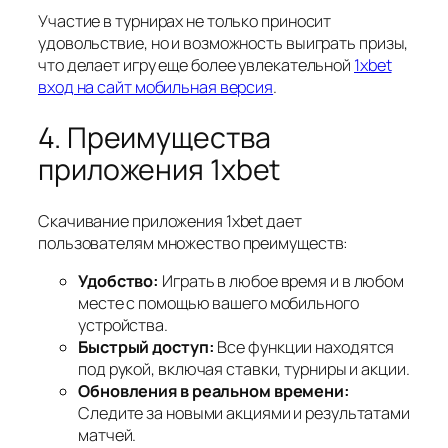
Участие в турнирах не только приносит
удовольствие, но и возможность выиграть призы,
что делает игру еще более увлекательной
1xbet
вход на сайт мобильная версия
.
4. Преимущества
приложения 1xbet
Скачивание приложения 1xbet дает
пользователям множество преимуществ:
Удобство:
Играть в любое время и в любом
месте с помощью вашего мобильного
устройства.
Быстрый доступ:
Все функции находятся
под рукой, включая ставки, турниры и акции.
Обновления в реальном времени:
Следите за новыми акциями и результатами
матчей.