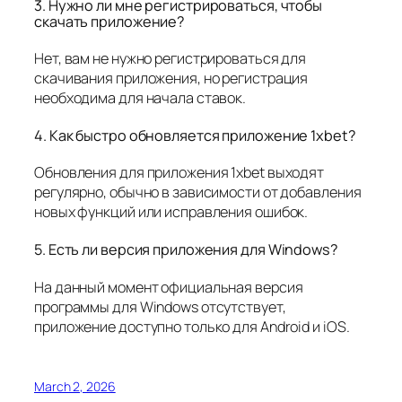
3. Нужно ли мне регистрироваться, чтобы
скачать приложение?
Нет, вам не нужно регистрироваться для
скачивания приложения, но регистрация
необходима для начала ставок.
4. Как быстро обновляется приложение 1xbet?
Обновления для приложения 1xbet выходят
регулярно, обычно в зависимости от добавления
новых функций или исправления ошибок.
5. Есть ли версия приложения для Windows?
На данный момент официальная версия
программы для Windows отсутствует,
приложение доступно только для Android и iOS.
March 2, 2026