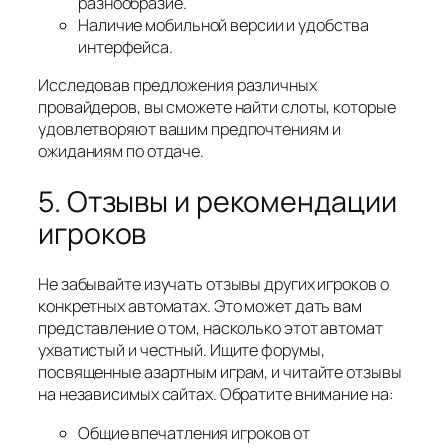
разнообразие.
Наличие мобильной версии и удобства
интерфейса.
Исследовав предложения различных
провайдеров, вы сможете найти слоты, которые
удовлетворяют вашим предпочтениям и
ожиданиям по отдаче.
5. Отзывы и рекомендации
игроков
Не забывайте изучать отзывы других игроков о
конкретных автоматах. Это может дать вам
представление о том, насколько этот автомат
ухватистый и честный. Ищите форумы,
посвященные азартным играм, и читайте отзывы
на независимых сайтах. Обратите внимание на:
Общие впечатления игроков от