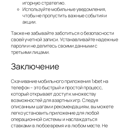
игорную стратегию.
Используйте мобильные уведомления,
чтобы не пропустить важные события и
акции.
Также не забывайте заботиться о безопасности
своей учетной записи. Устанавливайте надежные
пароли и не делитесь своими данными с
третьими лицами.
Заключение
Скачивание мобильного приложения 1xbet на
телефон – это быстрый и простой процесс,
который открывает доступ к множеству
возможностей для азартных игр. Следуя
описанным шагам и рекомендациям, вы можете
легко установить приложение для любой
операционной системы и наслаждаться
ставками в любое время и в любом месте. Не