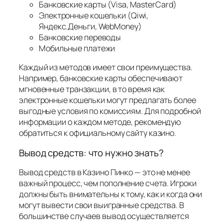
Банковские карты (Visa, MasterCard)
Электронные кошельки (Qiwi,
Яндекс.Деньги, WebMoney)
Банковские переводы
Мобильные платежи
Каждый из методов имеет свои преимущества.
Например, банковские карты обеспечивают
мгновенные транзакции, в то время как
электронные кошельки могут предлагать более
выгодные условия по комиссиям. Для подробной
информации о каждом методе, рекомендую
обратиться к официальному сайту казино.
Вывод средств: что нужно знать?
Вывод средств в Казино Пинко — это не менее
важный процесс, чем пополнение счета. Игроки
должны быть внимательны к тому, как и когда они
могут вывести свои выигранные средства. В
большинстве случаев вывод осуществляется