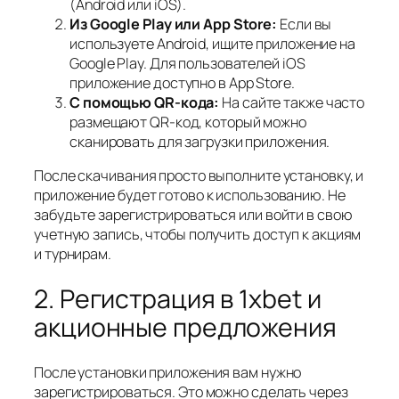
(Android или iOS).
Из Google Play или App Store:
Если вы
используете Android, ищите приложение на
Google Play. Для пользователей iOS
приложение доступно в App Store.
С помощью QR-кода:
На сайте также часто
размещают QR-код, который можно
сканировать для загрузки приложения.
После скачивания просто выполните установку, и
приложение будет готово к использованию. Не
забудьте зарегистрироваться или войти в свою
учетную запись, чтобы получить доступ к акциям
и турнирам.
2. Регистрация в 1xbet и
акционные предложения
После установки приложения вам нужно
зарегистрироваться. Это можно сделать через