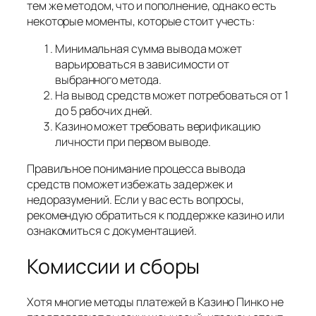
тем же методом, что и пополнение, однако есть
некоторые моменты, которые стоит учесть:
Минимальная сумма вывода может
варьироваться в зависимости от
выбранного метода.
На вывод средств может потребоваться от 1
до 5 рабочих дней.
Казино может требовать верификацию
личности при первом выводе.
Правильное понимание процесса вывода
средств поможет избежать задержек и
недоразумений. Если у вас есть вопросы,
рекомендую обратиться к поддержке казино или
ознакомиться с документацией.
Комиссии и сборы
Хотя многие методы платежей в Казино Пинко не