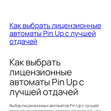
Как выбрать лицензионные
автоматы Pin Up с лучшей
отдачей
Как выбрать
лицензионные
автоматы Pin Up с
лучшей отдачей
Выбор лицензионных автоматов Pin Up с лучшей
отдачей может показаться сложной задачей, но с