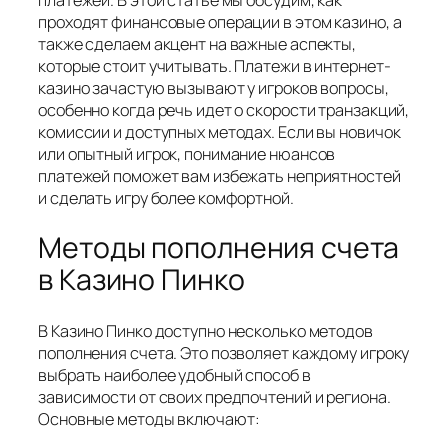
проходят финансовые операции в этом казино, а
также сделаем акцент на важные аспекты,
которые стоит учитывать. Платежи в интернет-
казино зачастую вызывают у игроков вопросы,
особенно когда речь идет о скорости транзакций,
комиссии и доступных методах. Если вы новичок
или опытный игрок, понимание нюансов
платежей поможет вам избежать неприятностей
и сделать игру более комфортной.
Методы пополнения счета
в Казино Пинко
В Казино Пинко доступно несколько методов
пополнения счета. Это позволяет каждому игроку
выбрать наиболее удобный способ в
зависимости от своих предпочтений и региона.
Основные методы включают: