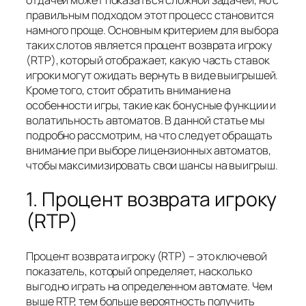
правильным подходом этот процесс становится
намного проще. Основным критерием для выбора
таких слотов является процент возврата игроку
(RTP), который отображает, какую часть ставок
игроки могут ожидать вернуть в виде выигрышей.
Кроме того, стоит обратить внимание на
особенности игры, такие как бонусные функции и
волатильность автоматов. В данной статье мы
подробно рассмотрим, на что следует обращать
внимание при выборе лицензионных автоматов,
чтобы максимизировать свои шансы на выигрыш.
1. Процент возврата игроку
(RTP)
Процент возврата игроку (RTP) – это ключевой
показатель, который определяет, насколько
выгодно играть на определенном автомате. Чем
выше RTP, тем больше вероятность получить