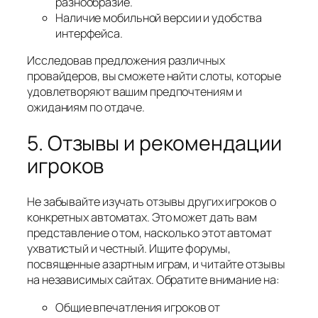
разнообразие.
Наличие мобильной версии и удобства
интерфейса.
Исследовав предложения различных
провайдеров, вы сможете найти слоты, которые
удовлетворяют вашим предпочтениям и
ожиданиям по отдаче.
5. Отзывы и рекомендации
игроков
Не забывайте изучать отзывы других игроков о
конкретных автоматах. Это может дать вам
представление о том, насколько этот автомат
ухватистый и честный. Ищите форумы,
посвященные азартным играм, и читайте отзывы
на независимых сайтах. Обратите внимание на:
Общие впечатления игроков от