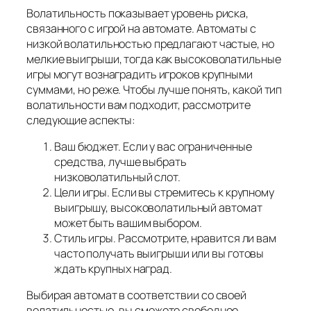
Волатильность показывает уровень риска,
связанного с игрой на автомате. Автоматы с
низкой волатильностью предлагают частые, но
мелкие выигрыши, тогда как высоковолатильные
игры могут вознаградить игроков крупными
суммами, но реже. Чтобы лучше понять, какой тип
волатильности вам подходит, рассмотрите
следующие аспекты:
Ваш бюджет. Если у вас ограниченные
средства, лучше выбрать
низковолатильный слот.
Цели игры. Если вы стремитесь к крупному
выигрышу, высоковолатильный автомат
может быть вашим выбором.
Стиль игры. Рассмотрите, нравится ли вам
часто получать выигрыши или вы готовы
ждать крупных наград.
Выбирая автомат в соответствии со своей
волатильностью, вы сможете свободнее