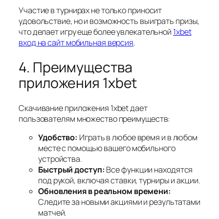
Участие в турнирах не только приносит
удовольствие, но и возможность выиграть призы,
что делает игру еще более увлекательной
1xbet
вход на сайт мобильная версия
.
4. Преимущества
приложения 1xbet
Скачивание приложения 1xbet дает
пользователям множество преимуществ:
Удобство:
Играть в любое время и в любом
месте с помощью вашего мобильного
устройства.
Быстрый доступ:
Все функции находятся
под рукой, включая ставки, турниры и акции.
Обновления в реальном времени:
Следите за новыми акциями и результатами
матчей.