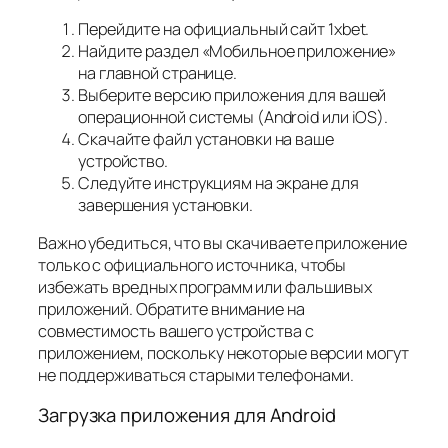
Перейдите на официальный сайт 1xbet.
Найдите раздел «Мобильное приложение»
на главной странице.
Выберите версию приложения для вашей
операционной системы (Android или iOS).
Скачайте файл установки на ваше
устройство.
Следуйте инструкциям на экране для
завершения установки.
Важно убедиться, что вы скачиваете приложение
только с официального источника, чтобы
избежать вредных программ или фальшивых
приложений. Обратите внимание на
совместимость вашего устройства с
приложением, поскольку некоторые версии могут
не поддерживаться старыми телефонами.
Загрузка приложения для Android