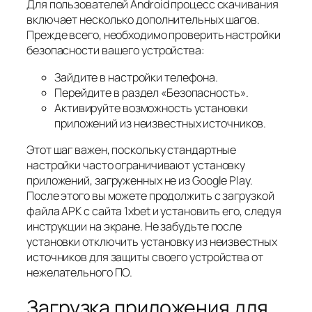
Для пользователей Android процесс скачивания
включает несколько дополнительных шагов.
Прежде всего, необходимо проверить настройки
безопасности вашего устройства:
Зайдите в настройки телефона.
Перейдите в раздел «Безопасность».
Активируйте возможность установки
приложений из неизвестных источников.
Этот шаг важен, поскольку стандартные
настройки часто ограничивают установку
приложений, загруженных не из Google Play.
После этого вы можете продолжить с загрузкой
файла APK с сайта 1xbet и установить его, следуя
инструкции на экране. Не забудьте после
установки отключить установку из неизвестных
источников для защиты своего устройства от
нежелательного ПО.
Загрузка приложения для