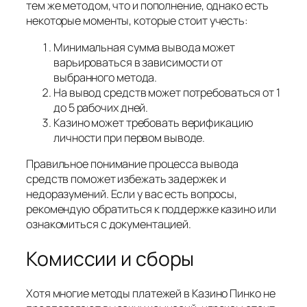
тем же методом, что и пополнение, однако есть
некоторые моменты, которые стоит учесть:
Минимальная сумма вывода может
варьироваться в зависимости от
выбранного метода.
На вывод средств может потребоваться от 1
до 5 рабочих дней.
Казино может требовать верификацию
личности при первом выводе.
Правильное понимание процесса вывода
средств поможет избежать задержек и
недоразумений. Если у вас есть вопросы,
рекомендую обратиться к поддержке казино или
ознакомиться с документацией.
Комиссии и сборы
Хотя многие методы платежей в Казино Пинко не