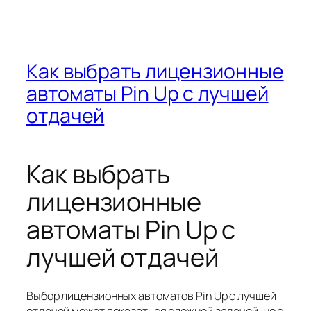
Как выбрать лицензионные
автоматы Pin Up с лучшей
отдачей
Как выбрать
лицензионные
автоматы Pin Up с
лучшей отдачей
Выбор лицензионных автоматов Pin Up с лучшей
отдачей может показаться сложной задачей, но с