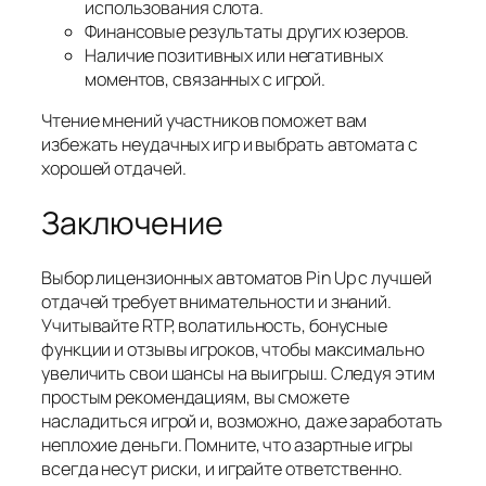
использования слота.
Финансовые результаты других юзеров.
Наличие позитивных или негативных
моментов, связанных с игрой.
Чтение мнений участников поможет вам
избежать неудачных игр и выбрать автомата с
хорошей отдачей.
Заключение
Выбор лицензионных автоматов Pin Up с лучшей
отдачей требует внимательности и знаний.
Учитывайте RTP, волатильность, бонусные
функции и отзывы игроков, чтобы максимально
увеличить свои шансы на выигрыш. Следуя этим
простым рекомендациям, вы сможете
насладиться игрой и, возможно, даже заработать
неплохие деньги. Помните, что азартные игры
всегда несут риски, и играйте ответственно.