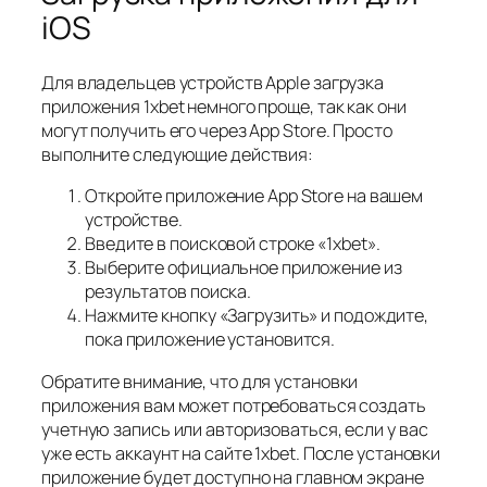
iOS
Для владельцев устройств Apple загрузка
приложения 1xbet немного проще, так как они
могут получить его через App Store. Просто
выполните следующие действия:
Откройте приложение App Store на вашем
устройстве.
Введите в поисковой строке «1xbet».
Выберите официальное приложение из
результатов поиска.
Нажмите кнопку «Загрузить» и подождите,
пока приложение установится.
Обратите внимание, что для установки
приложения вам может потребоваться создать
учетную запись или авторизоваться, если у вас
уже есть аккаунт на сайте 1xbet. После установки
приложение будет доступно на главном экране