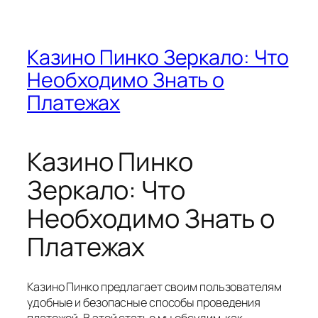
Казино Пинко Зеркало: Что
Необходимо Знать о
Платежах
Казино Пинко
Зеркало: Что
Необходимо Знать о
Платежах
Казино Пинко предлагает своим пользователям
удобные и безопасные способы проведения
платежей. В этой статье мы обсудим, как