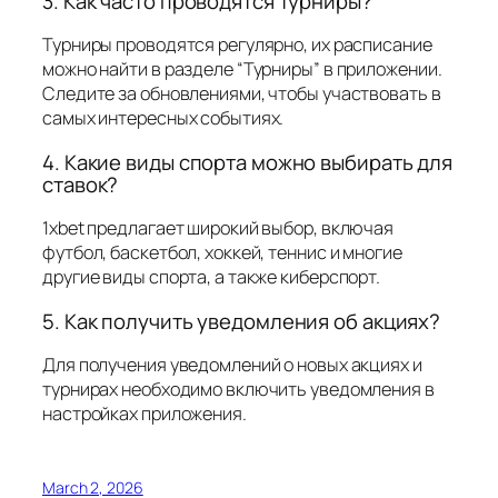
3. Как часто проводятся турниры?
Турниры проводятся регулярно, их расписание
можно найти в разделе “Турниры” в приложении.
Следите за обновлениями, чтобы участвовать в
самых интересных событиях.
4. Какие виды спорта можно выбирать для
ставок?
1xbet предлагает широкий выбор, включая
футбол, баскетбол, хоккей, теннис и многие
другие виды спорта, а также киберспорт.
5. Как получить уведомления об акциях?
Для получения уведомлений о новых акциях и
турнирах необходимо включить уведомления в
настройках приложения.
March 2, 2026