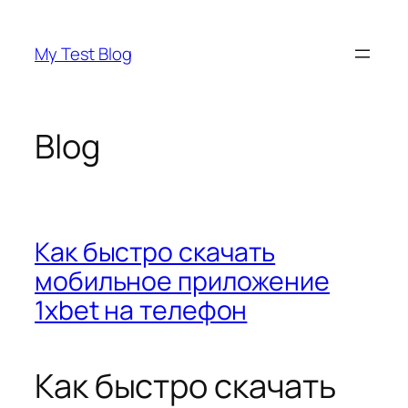
Skip
to
My Test Blog
content
Blog
Как быстро скачать
мобильное приложение
1xbet на телефон
Как быстро скачать