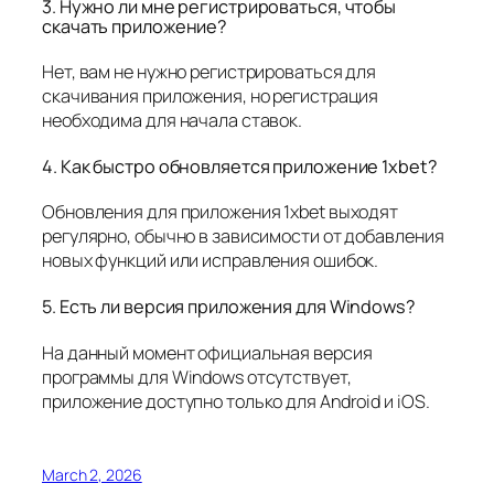
3. Нужно ли мне регистрироваться, чтобы
скачать приложение?
Нет, вам не нужно регистрироваться для
скачивания приложения, но регистрация
необходима для начала ставок.
4. Как быстро обновляется приложение 1xbet?
Обновления для приложения 1xbet выходят
регулярно, обычно в зависимости от добавления
новых функций или исправления ошибок.
5. Есть ли версия приложения для Windows?
На данный момент официальная версия
программы для Windows отсутствует,
приложение доступно только для Android и iOS.
March 2, 2026