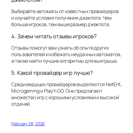
Выбирайте автоматы от известных провайдеров
и изучайте условия получения джекпота. Чем
больше игроков, тем выше размер джекпота.
4. Зачем читать отзывы игроков?
Отзывы помогут вам узнать об опыте других
пользователей и избежать неудачных автоматов,
а также найти лучшие алгоритмы для выигрыша.
5. Какой провайдер игр лучше?
Среди ведущих провайдеров выделяются NetEnt,
Microgaming и Play’n GO. Они предлагают
множество игр с хорошими условиями и высокой
отдачей.
February 28, 2026