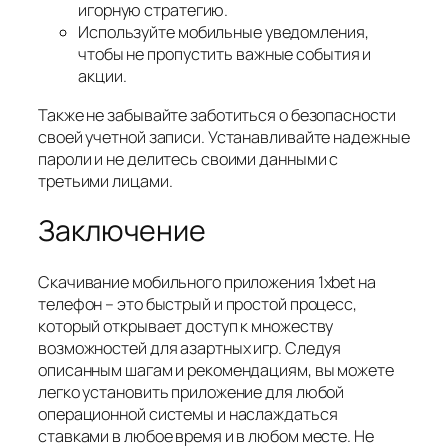
игорную стратегию.
Используйте мобильные уведомления,
чтобы не пропустить важные события и
акции.
Также не забывайте заботиться о безопасности
своей учетной записи. Устанавливайте надежные
пароли и не делитесь своими данными с
третьими лицами.
Заключение
Скачивание мобильного приложения 1xbet на
телефон – это быстрый и простой процесс,
который открывает доступ к множеству
возможностей для азартных игр. Следуя
описанным шагам и рекомендациям, вы можете
легко установить приложение для любой
операционной системы и наслаждаться
ставками в любое время и в любом месте. Не