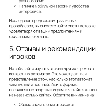
разнообразие.
Наличие мобильной версии и удобства
интерфейса.
Исследовав предложения различных
провайдеров, вы сможете найти слоты, которые
удовлетворяют вашим предпочтениям и
ожиданиям по отдаче.
5. Отзывы и рекомендации
игроков
Не забывайте изучать отзывы других игроков о
конкретных автоматах. Это может дать вам
представление о том, насколько этот автомат
ухватистый и честный. Ищите форумы,
посвященные азартным играм, и читайте отзывы
на независимых сайтах. Обратите внимание на:
Общие впечатления игроков от