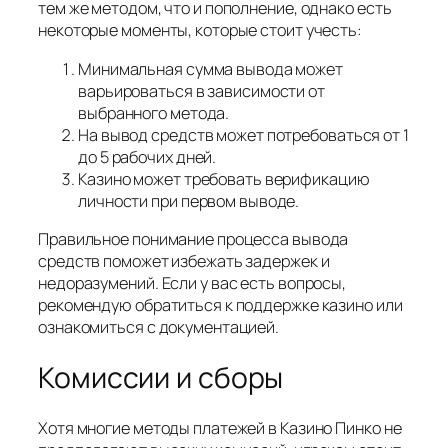
тем же методом, что и пополнение, однако есть
некоторые моменты, которые стоит учесть:
Минимальная сумма вывода может
варьироваться в зависимости от
выбранного метода.
На вывод средств может потребоваться от 1
до 5 рабочих дней.
Казино может требовать верификацию
личности при первом выводе.
Правильное понимание процесса вывода
средств поможет избежать задержек и
недоразумений. Если у вас есть вопросы,
рекомендую обратиться к поддержке казино или
ознакомиться с документацией.
Комиссии и сборы
Хотя многие методы платежей в Казино Пинко не