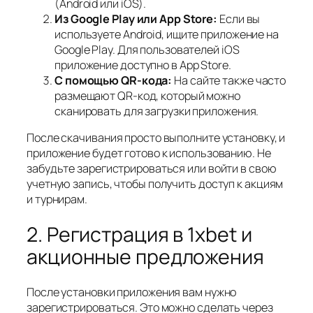
(Android или iOS).
Из Google Play или App Store:
Если вы
используете Android, ищите приложение на
Google Play. Для пользователей iOS
приложение доступно в App Store.
С помощью QR-кода:
На сайте также часто
размещают QR-код, который можно
сканировать для загрузки приложения.
После скачивания просто выполните установку, и
приложение будет готово к использованию. Не
забудьте зарегистрироваться или войти в свою
учетную запись, чтобы получить доступ к акциям
и турнирам.
2. Регистрация в 1xbet и
акционные предложения
После установки приложения вам нужно
зарегистрироваться. Это можно сделать через