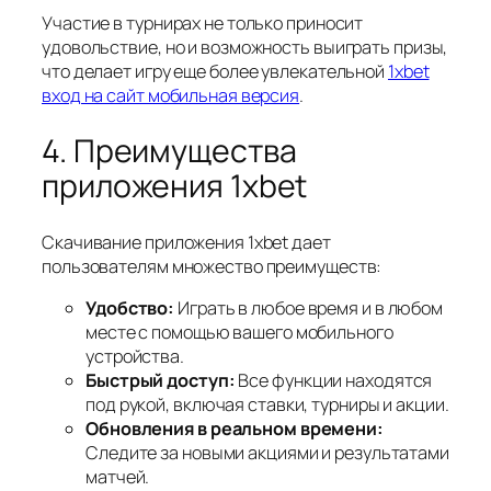
Участие в турнирах не только приносит
удовольствие, но и возможность выиграть призы,
что делает игру еще более увлекательной
1xbet
вход на сайт мобильная версия
.
4. Преимущества
приложения 1xbet
Скачивание приложения 1xbet дает
пользователям множество преимуществ:
Удобство:
Играть в любое время и в любом
месте с помощью вашего мобильного
устройства.
Быстрый доступ:
Все функции находятся
под рукой, включая ставки, турниры и акции.
Обновления в реальном времени:
Следите за новыми акциями и результатами
матчей.