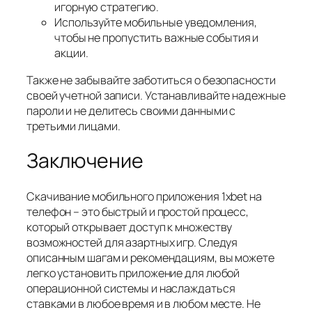
игорную стратегию.
Используйте мобильные уведомления,
чтобы не пропустить важные события и
акции.
Также не забывайте заботиться о безопасности
своей учетной записи. Устанавливайте надежные
пароли и не делитесь своими данными с
третьими лицами.
Заключение
Скачивание мобильного приложения 1xbet на
телефон – это быстрый и простой процесс,
который открывает доступ к множеству
возможностей для азартных игр. Следуя
описанным шагам и рекомендациям, вы можете
легко установить приложение для любой
операционной системы и наслаждаться
ставками в любое время и в любом месте. Не