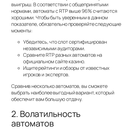
выигрыш. В соответствии с общепринятыми
нормами, автоматы с RTP выше 96% считаются
хорошими. Чтобы быть уверенным в данном
показателе, обязательно проверяйте следующие
моменты:
Убедитесь, что слот сертифицирован
независимыми аудиторами.
Сравните RTP разных автоматов на
официальном сайте казино.
Ищите рейтинги и обзоры от известных
игроков и экспертов.
Сравнив несколько автоматов, вы сможете
выбрать наиболее выгодный вариант, который
обеспечит вам большую отдачу.
2. Волатильность
автоматов