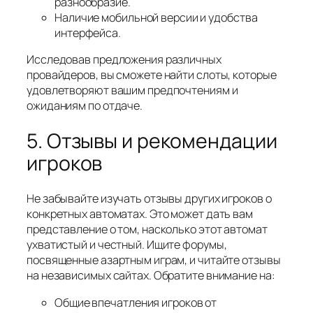
разнообразие.
Наличие мобильной версии и удобства
интерфейса.
Исследовав предложения различных
провайдеров, вы сможете найти слоты, которые
удовлетворяют вашим предпочтениям и
ожиданиям по отдаче.
5. Отзывы и рекомендации
игроков
Не забывайте изучать отзывы других игроков о
конкретных автоматах. Это может дать вам
представление о том, насколько этот автомат
ухватистый и честный. Ищите форумы,
посвященные азартным играм, и читайте отзывы
на независимых сайтах. Обратите внимание на:
Общие впечатления игроков от