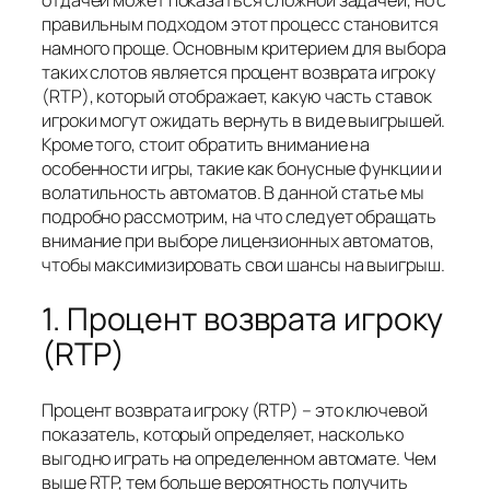
правильным подходом этот процесс становится
намного проще. Основным критерием для выбора
таких слотов является процент возврата игроку
(RTP), который отображает, какую часть ставок
игроки могут ожидать вернуть в виде выигрышей.
Кроме того, стоит обратить внимание на
особенности игры, такие как бонусные функции и
волатильность автоматов. В данной статье мы
подробно рассмотрим, на что следует обращать
внимание при выборе лицензионных автоматов,
чтобы максимизировать свои шансы на выигрыш.
1. Процент возврата игроку
(RTP)
Процент возврата игроку (RTP) – это ключевой
показатель, который определяет, насколько
выгодно играть на определенном автомате. Чем
выше RTP, тем больше вероятность получить