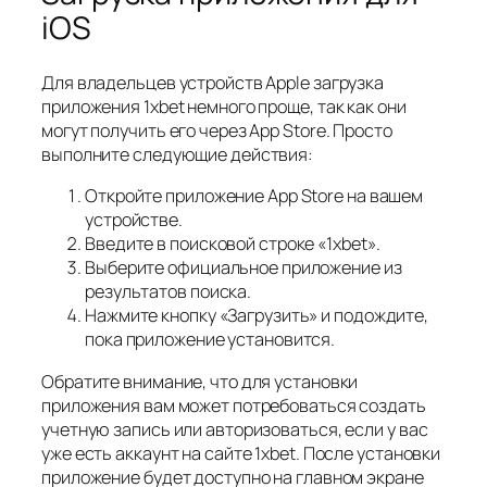
iOS
Для владельцев устройств Apple загрузка
приложения 1xbet немного проще, так как они
могут получить его через App Store. Просто
выполните следующие действия:
Откройте приложение App Store на вашем
устройстве.
Введите в поисковой строке «1xbet».
Выберите официальное приложение из
результатов поиска.
Нажмите кнопку «Загрузить» и подождите,
пока приложение установится.
Обратите внимание, что для установки
приложения вам может потребоваться создать
учетную запись или авторизоваться, если у вас
уже есть аккаунт на сайте 1xbet. После установки
приложение будет доступно на главном экране