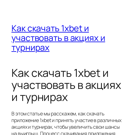
Как скачать 1xbet и
участвовать в акциях и
турнирах
Как скачать 1xbet и
участвовать в акциях
и турнирах
В этом статье мы расскажем, как скачать
приложение 1xbet и принять участие в различных
акциях и турнирах, чтобы увеличить свои шансы
на выигрыш. Процесс скачивания приложения