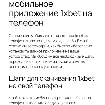
мобильное
приложение 1xbet на
телефон
Скачивание мобильного приложения 1xbet на
телефон стало проще, чем когда-либо. В этой
статье мы рассмотрим, как быстро и безопасно
установить данное приложение на ваше
устройство. Мы обсудим все необходимые шаги,
переходим к источникам загрузки и важным
аспектам процесса установки.
Шаги для скачивания 1xbet
на свой телефон
Чтобы скачать мобильное приложение 1xbet на
телефон, выполните следующие шаги: