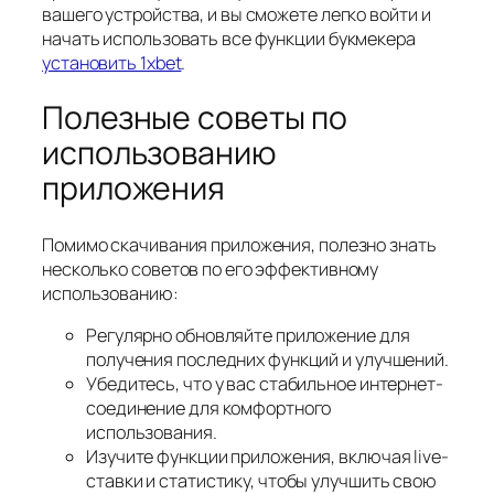
вашего устройства, и вы сможете легко войти и
начать использовать все функции букмекера
установить 1xbet
.
Полезные советы по
использованию
приложения
Помимо скачивания приложения, полезно знать
несколько советов по его эффективному
использованию:
Регулярно обновляйте приложение для
получения последних функций и улучшений.
Убедитесь, что у вас стабильное интернет-
соединение для комфортного
использования.
Изучите функции приложения, включая live-
ставки и статистику, чтобы улучшить свою