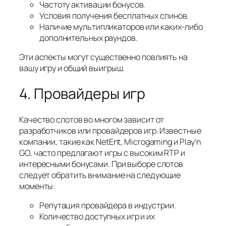
Частоту активации бонусов.
Условия получения бесплатных спинов.
Наличие мультипликаторов или каких-либо
дополнительных раундов.
Эти аспекты могут существенно повлиять на
вашу игру и общий выигрыш.
4. Провайдеры игр
Качество слотов во многом зависит от
разработчиков или провайдеров игр. Известные
компании, такие как NetEnt, Microgaming и Play’n
GO, часто предлагают игры с высоким RTP и
интересными бонусами. При выборе слотов
следует обратить внимание на следующие
моменты:
Репутация провайдера в индустрии.
Количество доступных игр и их