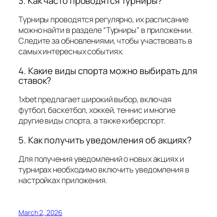
3. Как часто проводятся турниры?
Турниры проводятся регулярно, их расписание
можно найти в разделе “Турниры” в приложении.
Следите за обновлениями, чтобы участвовать в
самых интересных событиях.
4. Какие виды спорта можно выбирать для
ставок?
1xbet предлагает широкий выбор, включая
футбол, баскетбол, хоккей, теннис и многие
другие виды спорта, а также киберспорт.
5. Как получить уведомления об акциях?
Для получения уведомлений о новых акциях и
турнирах необходимо включить уведомления в
настройках приложения.
March 2, 2026