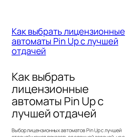
Как выбрать лицензионные
автоматы Pin Up с лучшей
отдачей
Как выбрать
лицензионные
автоматы Pin Up с
лучшей отдачей
Выбор лицензионных автоматов Pin Up с лучшей
отдачей может показаться сложной задачей, но с