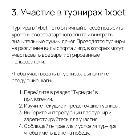
3. Участие в турнирах 1xbet
Турниры в 1xbet – это отличный способ повысить
уровень своего азартного опыта и выиграть
значительные суммы денег. Проводятся турниры
на различные виды спорта и игр, в которых могут
участвовать все зарегистрированные
пользователи.
Чтобы участвовать в турнирах, выполните
следующие шаги:
Перейдите в раздел “Турниры” в
приложении.
Изучите текущие и предстоящие турниры.
Выберите интересующий вас турнир и
зарегистрируйтесь для участия.
Соблюдайте правила и условия турнира,
чтобы иметь шанс на победу.