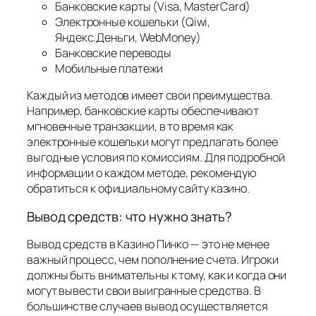
Банковские карты (Visa, MasterCard)
Электронные кошельки (Qiwi,
Яндекс.Деньги, WebMoney)
Банковские переводы
Мобильные платежи
Каждый из методов имеет свои преимущества.
Например, банковские карты обеспечивают
мгновенные транзакции, в то время как
электронные кошельки могут предлагать более
выгодные условия по комиссиям. Для подробной
информации о каждом методе, рекомендую
обратиться к официальному сайту казино.
Вывод средств: что нужно знать?
Вывод средств в Казино Пинко — это не менее
важный процесс, чем пополнение счета. Игроки
должны быть внимательны к тому, как и когда они
могут вывести свои выигранные средства. В
большинстве случаев вывод осуществляется