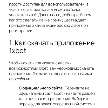
прост и доступен для всех пользователей, а
участие в акциях делает игру еще более
увлекательной. Далее мы подробно разберем,
как это сделать, какие преимущества дает
приложение и какие акции вас ожидают при
регистрации.
1. Как скачать приложение
1xbet
Чтобы начать пользоваться всеми
возможностями 1xbet, вам необходимо скачать
приложение. Это можно сделать несколькими
способами:
С официального сайта:
Перейдите на
официальный сайт 1xbet и найдите раздел
для скачивания приложения. Выберите
версию для вашей операционной системы