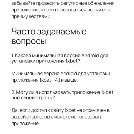
забывайте проверять регулярные обновления
приложения, чтобы пользоваться всеми его
преимуществами.
Часто задаваемые
вопросы
1. Какова минимальная версия Android для
установки приложения 1xbet?
Минимальная версия Android для установки
приложения 1xbet – 4.1 и выше.
2. Могу ли я использовать приложение 1xbet
вне своей страны?
Да, если доступ к сайту 1xbet не ограничен в
вашей стране, вы сможете использовать
приложение.