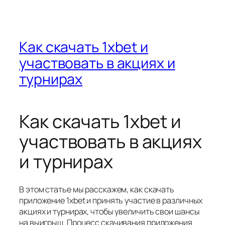
Как скачать 1xbet и
участвовать в акциях и
турнирах
Как скачать 1xbet и
участвовать в акциях
и турнирах
В этом статье мы расскажем, как скачать
приложение 1xbet и принять участие в различных
акциях и турнирах, чтобы увеличить свои шансы
на выигрыш. Процесс скачивания приложения