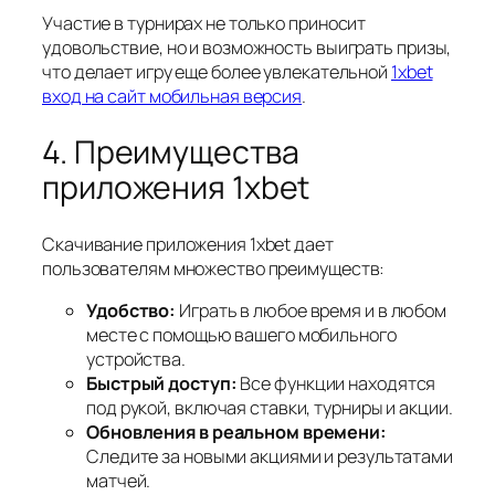
Участие в турнирах не только приносит
удовольствие, но и возможность выиграть призы,
что делает игру еще более увлекательной
1xbet
вход на сайт мобильная версия
.
4. Преимущества
приложения 1xbet
Скачивание приложения 1xbet дает
пользователям множество преимуществ:
Удобство:
Играть в любое время и в любом
месте с помощью вашего мобильного
устройства.
Быстрый доступ:
Все функции находятся
под рукой, включая ставки, турниры и акции.
Обновления в реальном времени:
Следите за новыми акциями и результатами
матчей.