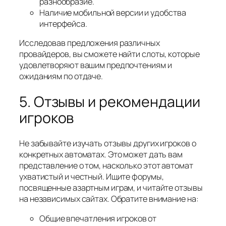
разнообразие.
Наличие мобильной версии и удобства
интерфейса.
Исследовав предложения различных
провайдеров, вы сможете найти слоты, которые
удовлетворяют вашим предпочтениям и
ожиданиям по отдаче.
5. Отзывы и рекомендации
игроков
Не забывайте изучать отзывы других игроков о
конкретных автоматах. Это может дать вам
представление о том, насколько этот автомат
ухватистый и честный. Ищите форумы,
посвященные азартным играм, и читайте отзывы
на независимых сайтах. Обратите внимание на:
Общие впечатления игроков от