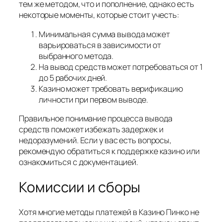
тем же методом, что и пополнение, однако есть
некоторые моменты, которые стоит учесть:
Минимальная сумма вывода может
варьироваться в зависимости от
выбранного метода.
На вывод средств может потребоваться от 1
до 5 рабочих дней.
Казино может требовать верификацию
личности при первом выводе.
Правильное понимание процесса вывода
средств поможет избежать задержек и
недоразумений. Если у вас есть вопросы,
рекомендую обратиться к поддержке казино или
ознакомиться с документацией.
Комиссии и сборы
Хотя многие методы платежей в Казино Пинко не