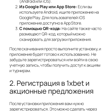
(Android или iOS).
Из Google Play или App Store:
Если вы
используете Android, ищите приложение на
Google Play. Для пользователей iOS
приложение доступно в App Store.
С помощью QR-кода:
На сайте также часто
размещают QR-код, который можно
сканировать для загрузки приложения.
После скачивания просто выполните установку, и
приложение будет готово к использованию. Не
забудьте зарегистрироваться или войти в свою
учетную запись, чтобы получить доступ к акциям
и турнирам.
2. Регистрация в 1xbet и
акционные предложения
После установки приложения вам нужно
зарегистрироваться. Это можно сделать через