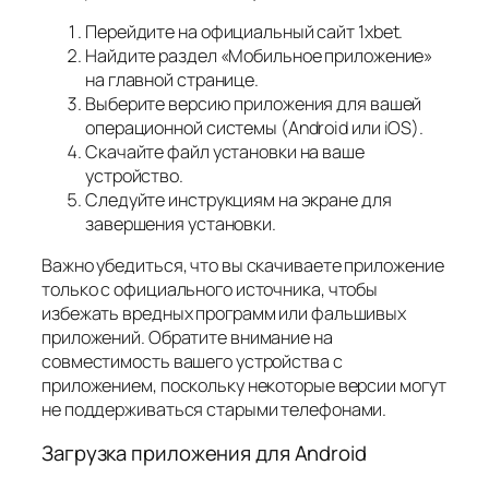
Перейдите на официальный сайт 1xbet.
Найдите раздел «Мобильное приложение»
на главной странице.
Выберите версию приложения для вашей
операционной системы (Android или iOS).
Скачайте файл установки на ваше
устройство.
Следуйте инструкциям на экране для
завершения установки.
Важно убедиться, что вы скачиваете приложение
только с официального источника, чтобы
избежать вредных программ или фальшивых
приложений. Обратите внимание на
совместимость вашего устройства с
приложением, поскольку некоторые версии могут
не поддерживаться старыми телефонами.
Загрузка приложения для Android