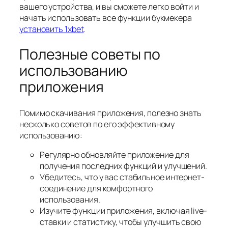
вашего устройства, и вы сможете легко войти и
начать использовать все функции букмекера
установить 1xbet
.
Полезные советы по
использованию
приложения
Помимо скачивания приложения, полезно знать
несколько советов по его эффективному
использованию:
Регулярно обновляйте приложение для
получения последних функций и улучшений.
Убедитесь, что у вас стабильное интернет-
соединение для комфортного
использования.
Изучите функции приложения, включая live-
ставки и статистику, чтобы улучшить свою