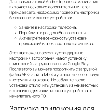
Для пользователей Android процесс скачивания
включает несколько дополнительных шагов.
Прежде всего, необходимо проверить настройки
безопасности вашего устройства:
Зайдите в настройки телефона.
Перейдите в раздел «Безопасность».
Активируйте возможность установки
приложений из неизвестных источников.
Этот шаг важен, поскольку стандартные
настройки часто ограничивают установку
приложений, загруженных не из Google Play.
После этого вы можете продолжить с загрузкой
файла APK с сайта 1xbet и установить его, следуя
инструкции на экране. Не забудьте после
установки отключить установку из неизвестных
источников для защиты своего устройства от
нежелательного ПО.
Загрузка приложения для