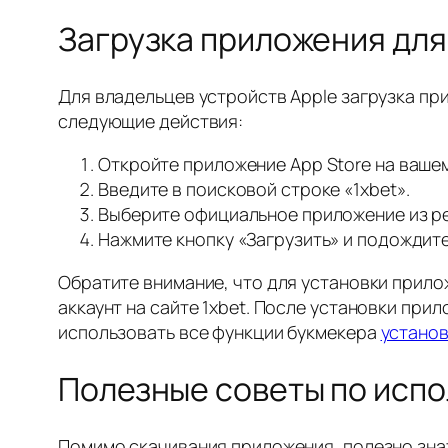
Загрузка приложения для
Для владельцев устройств Apple загрузка при
следующие действия:
Откройте приложение App Store на ваше
Введите в поисковой строке «1xbet».
Выберите официальное приложение из ре
Нажмите кнопку «Загрузить» и подождите
Обратите внимание, что для установки прило
аккаунт на сайте 1xbet. После установки при
использовать все функции букмекера
установ
Полезные советы по исп
Помимо скачивания приложения, полезно зна