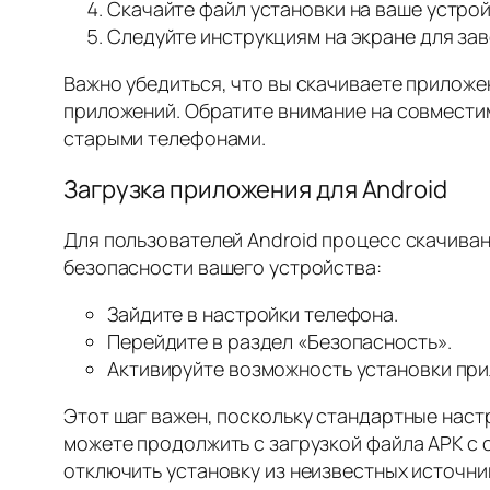
Скачайте файл установки на ваше устрой
Следуйте инструкциям на экране для за
Важно убедиться, что вы скачиваете приложе
приложений. Обратите внимание на совмести
старыми телефонами.
Загрузка приложения для Android
Для пользователей Android процесс скачива
безопасности вашего устройства:
Зайдите в настройки телефона.
Перейдите в раздел «Безопасность».
Активируйте возможность установки при
Этот шаг важен, поскольку стандартные настр
можете продолжить с загрузкой файла APK с с
отключить установку из неизвестных источни