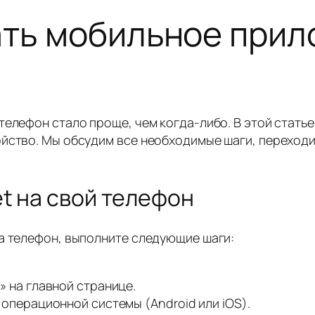
ать мобильное прил
телефон стало проще, чем когда-либо. В этой статье
йство. Мы обсудим все необходимые шаги, переходи
t на свой телефон
а телефон, выполните следующие шаги:
 на главной странице.
операционной системы (Android или iOS).