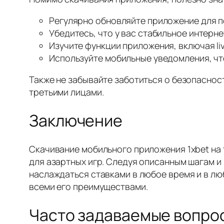
Регулярно обновляйте приложение для п
Убедитесь, что у вас стабильное интер
Изучите функции приложения, включая li
Используйте мобильные уведомления, чт
Также не забывайте заботиться о безопаснос
третьими лицами.
Заключение
Скачивание мобильного приложения 1xbet на 
для азартных игр. Следуя описанным шагам 
наслаждаться ставками в любое время и в лю
всеми его преимуществами.
Часто задаваемые вопро