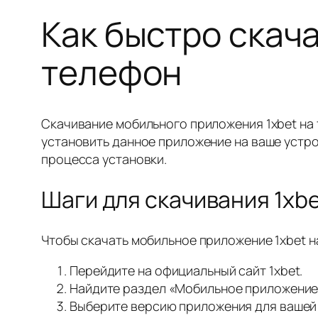
Как быстро скач
телефон
Скачивание мобильного приложения 1xbet на 
установить данное приложение на ваше устро
процесса установки.
Шаги для скачивания 1xbe
Чтобы скачать мобильное приложение 1xbet н
Перейдите на официальный сайт 1xbet.
Найдите раздел «Мобильное приложение»
Выберите версию приложения для вашей 