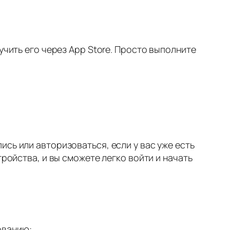
учить его через App Store. Просто выполните
сь или авторизоваться, если у вас уже есть
ройства, и вы сможете легко войти и начать
ованию: