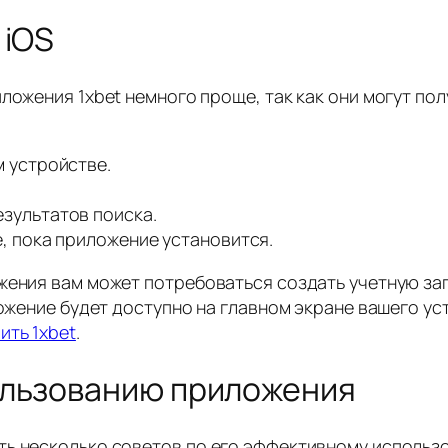
 iOS
ложения 1xbet немного проще, так как они могут пол
м устройстве.
зультатов поиска.
, пока приложение установится.
жения вам может потребоваться создать учетную запи
ложение будет доступно на главном экране вашего уст
ить 1xbet
.
ользованию приложения
ть несколько советов по его эффективному использ