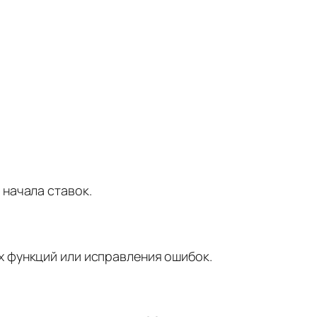
 начала ставок.
х функций или исправления ошибок.