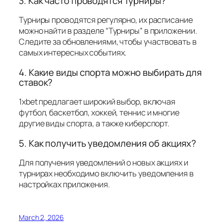
3. Как часто проводятся турниры?
Турниры проводятся регулярно, их расписание
можно найти в разделе “Турниры” в приложении.
Следите за обновлениями, чтобы участвовать в
самых интересных событиях.
4. Какие виды спорта можно выбирать для
ставок?
1xbet предлагает широкий выбор, включая
футбол, баскетбол, хоккей, теннис и многие
другие виды спорта, а также киберспорт.
5. Как получить уведомления об акциях?
Для получения уведомлений о новых акциях и
турнирах необходимо включить уведомления в
настройках приложения.
March 2, 2026