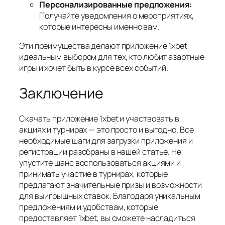
Персонализированные предложения:
Получайте уведомления о мероприятиях,
которые интересны именно вам.
Эти преимущества делают приложение 1xbet
идеальным выбором для тех, кто любит азартные
игры и хочет быть в курсе всех событий.
Заключение
Скачать приложение 1xbet и участвовать в
акциях и турнирах — это просто и выгодно. Все
необходимые шаги для загрузки приложения и
регистрации разобраны в нашей статье. Не
упустите шанс воспользоваться акциями и
принимать участие в турнирах, которые
предлагают значительные призы и возможности
для выигрышных ставок. Благодаря уникальным
предложениям и удобствам, которые
предоставляет 1xbet, вы сможете насладиться