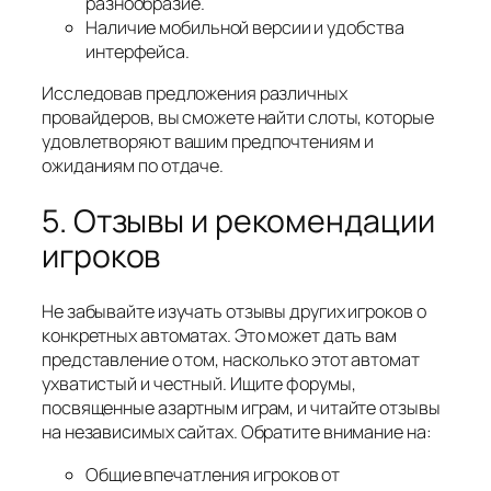
разнообразие.
Наличие мобильной версии и удобства
интерфейса.
Исследовав предложения различных
провайдеров, вы сможете найти слоты, которые
удовлетворяют вашим предпочтениям и
ожиданиям по отдаче.
5. Отзывы и рекомендации
игроков
Не забывайте изучать отзывы других игроков о
конкретных автоматах. Это может дать вам
представление о том, насколько этот автомат
ухватистый и честный. Ищите форумы,
посвященные азартным играм, и читайте отзывы
на независимых сайтах. Обратите внимание на:
Общие впечатления игроков от