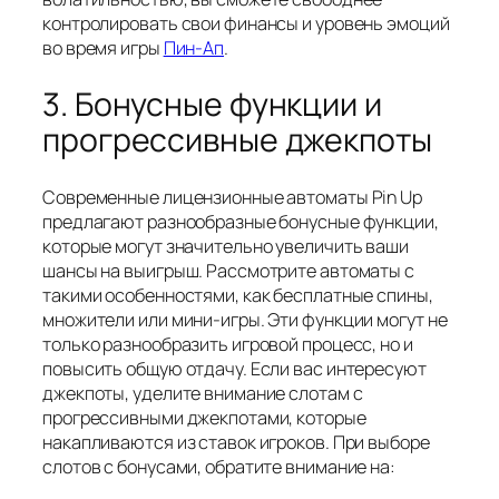
контролировать свои финансы и уровень эмоций
во время игры
Пин-Ап
.
3. Бонусные функции и
прогрессивные джекпоты
Современные лицензионные автоматы Pin Up
предлагают разнообразные бонусные функции,
которые могут значительно увеличить ваши
шансы на выигрыш. Рассмотрите автоматы с
такими особенностями, как бесплатные спины,
множители или мини-игры. Эти функции могут не
только разнообразить игровой процесс, но и
повысить общую отдачу. Если вас интересуют
джекпоты, уделите внимание слотам с
прогрессивными джекпотами, которые
накапливаются из ставок игроков. При выборе
слотов с бонусами, обратите внимание на: