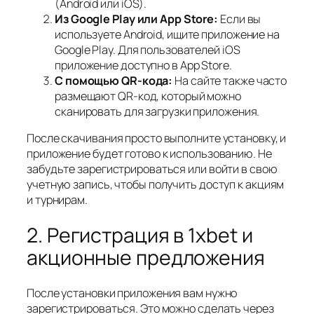
(Android или iOS).
Из Google Play или App Store:
Если вы
используете Android, ищите приложение на
Google Play. Для пользователей iOS
приложение доступно в App Store.
С помощью QR-кода:
На сайте также часто
размещают QR-код, который можно
сканировать для загрузки приложения.
После скачивания просто выполните установку, и
приложение будет готово к использованию. Не
забудьте зарегистрироваться или войти в свою
учетную запись, чтобы получить доступ к акциям
и турнирам.
2. Регистрация в 1xbet и
акционные предложения
После установки приложения вам нужно
зарегистрироваться. Это можно сделать через