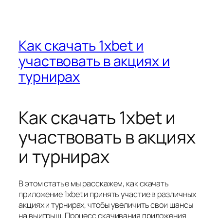
Как скачать 1xbet и
участвовать в акциях и
турнирах
Как скачать 1xbet и
участвовать в акциях
и турнирах
В этом статье мы расскажем, как скачать
приложение 1xbet и принять участие в различных
акциях и турнирах, чтобы увеличить свои шансы
на выигрыш. Процесс скачивания приложения