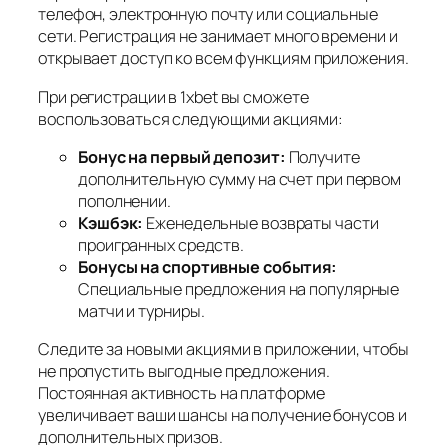
телефон, электронную почту или социальные
сети. Регистрация не занимает много времени и
открывает доступ ко всем функциям приложения.
При регистрации в 1xbet вы сможете
воспользоваться следующими акциями:
Бонус на первый депозит:
Получите
дополнительную сумму на счет при первом
пополнении.
Кэшбэк:
Еженедельные возвраты части
проигранных средств.
Бонусы на спортивные события:
Специальные предложения на популярные
матчи и турниры.
Следите за новыми акциями в приложении, чтобы
не пропустить выгодные предложения.
Постоянная активность на платформе
увеличивает ваши шансы на получение бонусов и
дополнительных призов.