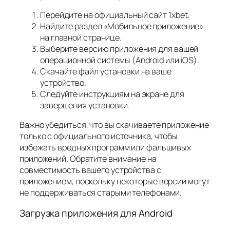
Перейдите на официальный сайт 1xbet.
Найдите раздел «Мобильное приложение»
на главной странице.
Выберите версию приложения для вашей
операционной системы (Android или iOS).
Скачайте файл установки на ваше
устройство.
Следуйте инструкциям на экране для
завершения установки.
Важно убедиться, что вы скачиваете приложение
только с официального источника, чтобы
избежать вредных программ или фальшивых
приложений. Обратите внимание на
совместимость вашего устройства с
приложением, поскольку некоторые версии могут
не поддерживаться старыми телефонами.
Загрузка приложения для Android