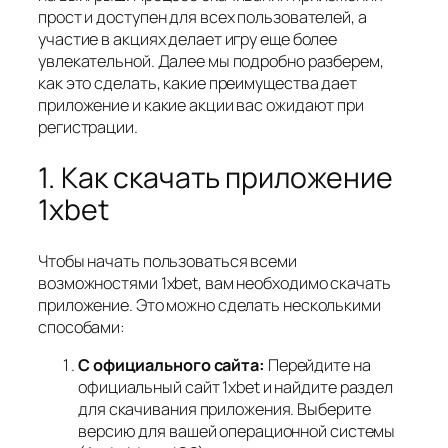
прост и доступен для всех пользователей, а
участие в акциях делает игру еще более
увлекательной. Далее мы подробно разберем,
как это сделать, какие преимущества дает
приложение и какие акции вас ожидают при
регистрации.
1. Как скачать приложение
1xbet
Чтобы начать пользоваться всеми
возможностями 1xbet, вам необходимо скачать
приложение. Это можно сделать несколькими
способами:
С официального сайта:
Перейдите на
официальный сайт 1xbet и найдите раздел
для скачивания приложения. Выберите
версию для вашей операционной системы