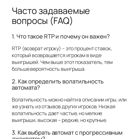
Часто задаваемые
вопросы (FAQ)
1. Что такое RTP и почему он важен?
RTP (возврат игроку) – это процент ставок,
который возвращается игрокам в виде
выигрышей. Чем выше этот показатель, тем
больше вероятность выигрыша.
2. Как определить волатильность
автомата?
Волатильность можно найти в описании игры, или
же узнать из отзывов других игроков. Низкая
волатильность дает частые, но мелкие
выигрыши, высокая – редкие, но крупные.
3. Как выбрать автомат с прогрессивным
джекпотом?