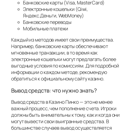
Банковские карты (Visa, MasterCard)
Электронные кошельки (Qiwi,
Яндекс.Деньги, WebMoney)
Банковские переводы
Мобильные платежи
Каждый из методов имеет свои преимущества.
Например, банковские карты обеспечивают
мгновенные транзакции, в то время как
электронные кошельки могут предлагать более
выгодные условия по комиссиям. Для подробной
информации о каждом методе, рекомендую
обратиться к официальному сайту казино.
Вывод средств: что нужно знать?
Вывод средств в Казино Пинко — это не менее
важный процесс, чем пополнение счета. Игроки
должны быть внимательны к тому, как и когда они
могут вывести свои выигранные средства. В
большинстве случаев вывод осуществляется