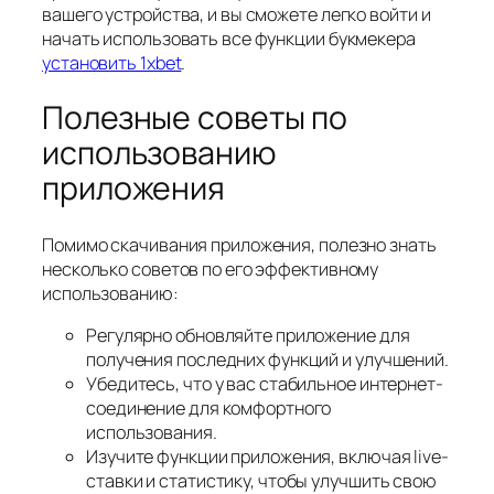
вашего устройства, и вы сможете легко войти и
начать использовать все функции букмекера
установить 1xbet
.
Полезные советы по
использованию
приложения
Помимо скачивания приложения, полезно знать
несколько советов по его эффективному
использованию:
Регулярно обновляйте приложение для
получения последних функций и улучшений.
Убедитесь, что у вас стабильное интернет-
соединение для комфортного
использования.
Изучите функции приложения, включая live-
ставки и статистику, чтобы улучшить свою