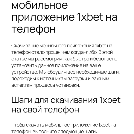
мобильное
приложение 1xbet на
телефон
Скачивание мобильного приложения 1xbet на
телефон стало проще, чем когда-либо. В этой
статье мы рассмотрим, как быстро и безопасно
установить данное приложение на ваше
устройство. Мы обсудим все необходимые шаги,
переходим к источникам загрузки и важным
аспектам процесса установки.
Шаги для скачивания 1xbet
на свой телефон
Чтобы скачать мобильное приложение 1xbet на
телефон, выполните следующие шаги: