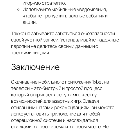
игорную стратегию.
Используйте мобильные уведомления,
чтобы не пропустить важные события и
акции.
Также не забывайте заботиться о безопасности
своей учетной записи. Устанавливайте надежные
пароли и не делитесь своими данными с
третьими лицами.
Заключение
Скачивание мобильного приложения 1xbet на
телефон – это быстрый и простой процесс,
который открывает доступ к множеству
возможностей для азартных игр. Следуя
описанным шагам и рекомендациям, вы можете
легко установить приложение для любой
операционной системы и наслаждаться
ставками в любое время и в любом месте. Не