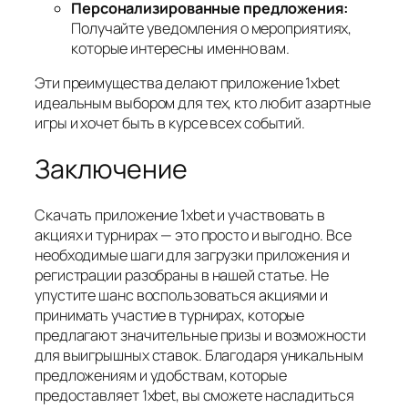
Персонализированные предложения:
Получайте уведомления о мероприятиях,
которые интересны именно вам.
Эти преимущества делают приложение 1xbet
идеальным выбором для тех, кто любит азартные
игры и хочет быть в курсе всех событий.
Заключение
Скачать приложение 1xbet и участвовать в
акциях и турнирах — это просто и выгодно. Все
необходимые шаги для загрузки приложения и
регистрации разобраны в нашей статье. Не
упустите шанс воспользоваться акциями и
принимать участие в турнирах, которые
предлагают значительные призы и возможности
для выигрышных ставок. Благодаря уникальным
предложениям и удобствам, которые
предоставляет 1xbet, вы сможете насладиться