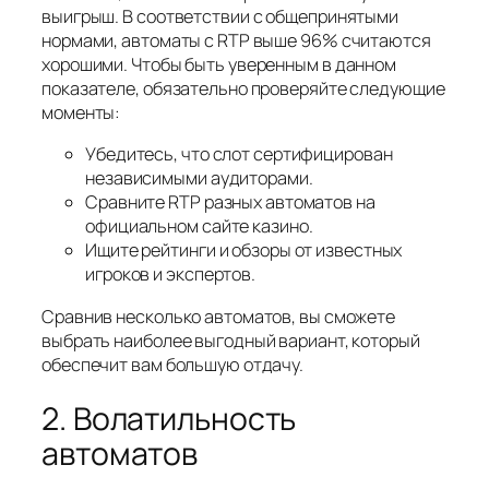
выигрыш. В соответствии с общепринятыми
нормами, автоматы с RTP выше 96% считаются
хорошими. Чтобы быть уверенным в данном
показателе, обязательно проверяйте следующие
моменты:
Убедитесь, что слот сертифицирован
независимыми аудиторами.
Сравните RTP разных автоматов на
официальном сайте казино.
Ищите рейтинги и обзоры от известных
игроков и экспертов.
Сравнив несколько автоматов, вы сможете
выбрать наиболее выгодный вариант, который
обеспечит вам большую отдачу.
2. Волатильность
автоматов