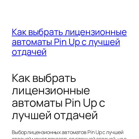
Как выбрать лицензионные
автоматы Pin Up с лучшей
отдачей
Как выбрать
лицензионные
автоматы Pin Up с
лучшей отдачей
Выбор лицензионных автоматов Pin Up с лучшей
отдачей может показаться сложной задачей, но с