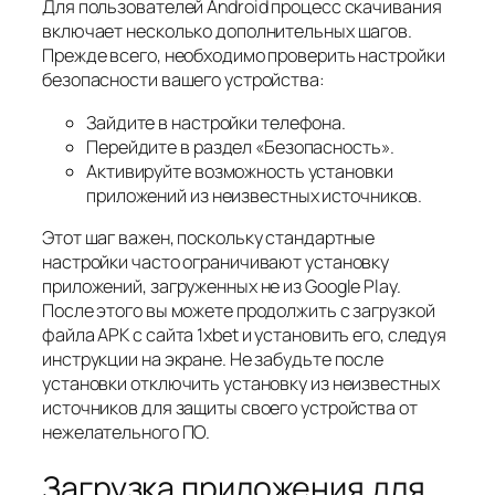
Для пользователей Android процесс скачивания
включает несколько дополнительных шагов.
Прежде всего, необходимо проверить настройки
безопасности вашего устройства:
Зайдите в настройки телефона.
Перейдите в раздел «Безопасность».
Активируйте возможность установки
приложений из неизвестных источников.
Этот шаг важен, поскольку стандартные
настройки часто ограничивают установку
приложений, загруженных не из Google Play.
После этого вы можете продолжить с загрузкой
файла APK с сайта 1xbet и установить его, следуя
инструкции на экране. Не забудьте после
установки отключить установку из неизвестных
источников для защиты своего устройства от
нежелательного ПО.
Загрузка приложения для