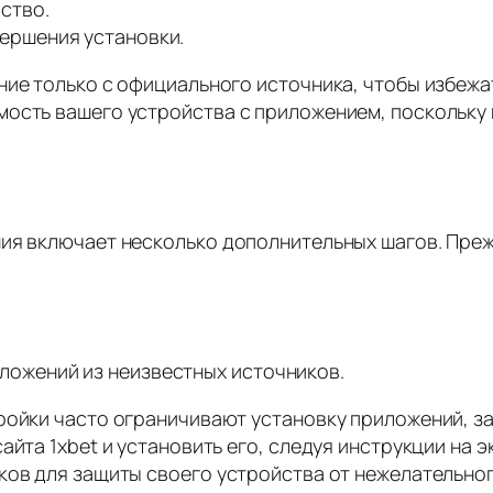
ство.
вершения установки.
ние только с официального источника, чтобы избеж
мость вашего устройства с приложением, поскольку
ния включает несколько дополнительных шагов. Пре
ложений из неизвестных источников.
ойки часто ограничивают установку приложений, заг
айта 1xbet и установить его, следуя инструкции на э
ков для защиты своего устройства от нежелательног