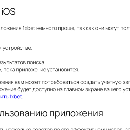
 iOS
ложения 1xbet немного проще, так как они могут пол
м устройстве.
зультатов поиска.
, пока приложение установится.
жения вам может потребоваться создать учетную запи
ложение будет доступно на главном экране вашего уст
ить 1xbet
.
ользованию приложения
ть несколько советов по его эффективному использ