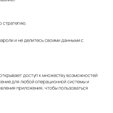
ю стратегию.
пароли и не делитесь своими данными с
 открывает доступ к множеству возможностей
жение для любой операционной системы и
овления приложения, чтобы пользоваться