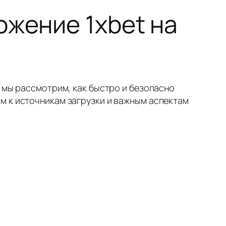
ожение 1xbet на
 мы рассмотрим, как быстро и безопасно
м к источникам загрузки и важным аспектам