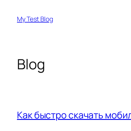
Skip
to
My Test Blog
content
Blog
Как быстро скачать моби