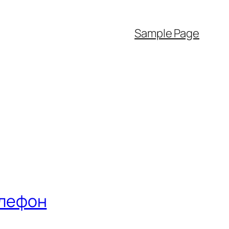
Sample Page
елефон