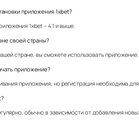
становки приложения 1xbet?
иложения 1xbet – 4.1 и выше.
 вне своей страны?
в вашей стране, вы сможете использовать приложение.
качать приложение?
чивания приложения, но регистрация необходима для
t?
гулярно, обычно в зависимости от добавления новы