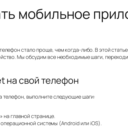
ать мобильное прил
телефон стало проще, чем когда-либо. В этой статье
йство. Мы обсудим все необходимые шаги, переходи
t на свой телефон
а телефон, выполните следующие шаги:
 на главной странице.
операционной системы (Android или iOS).