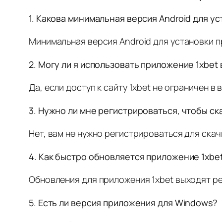
1. Какова минимальная версия Android для у
Минимальная версия Android для установки пр
2. Могу ли я использовать приложение 1xbet
Да, если доступ к сайту 1xbet не ограничен 
3. Нужно ли мне регистрироваться, чтобы с
Нет, вам не нужно регистрироваться для ска
4. Как быстро обновляется приложение 1xbe
Обновления для приложения 1xbet выходят ре
5. Есть ли версия приложения для Windows?