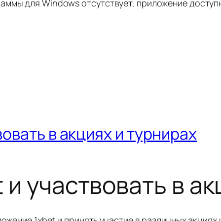
ммы для Windows отсутствует, приложение доступно
вовать в акциях и турнирах
t и участвовать в а
ложение 1xbet и принять участие в различных акциях 