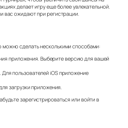
акциях делает игру еще более увлекательной.
ии вас ожидают при регистрации.
о можно сделать несколькими способами:
ания приложения. Выберите версию для вашей
y. Для пользователей iOS приложение
для загрузки приложения.
забудьте зарегистрироваться или войти в