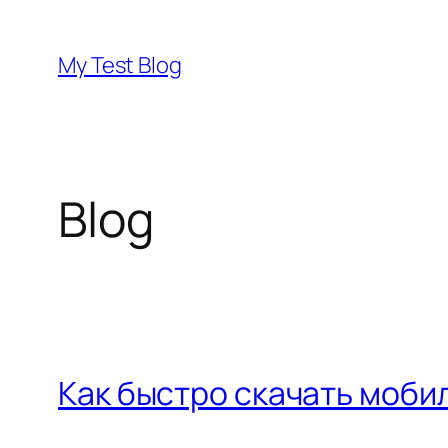
Skip
to
My Test Blog
content
Blog
Как быстро скачать моби