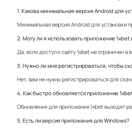
1. Какова минимальная версия Android для у
Минимальная версия Android для установки пр
2. Могу ли я использовать приложение 1xbet
Да, если доступ к сайту 1xbet не ограничен 
3. Нужно ли мне регистрироваться, чтобы с
Нет, вам не нужно регистрироваться для ска
4. Как быстро обновляется приложение 1xbe
Обновления для приложения 1xbet выходят ре
5. Есть ли версия приложения для Windows?