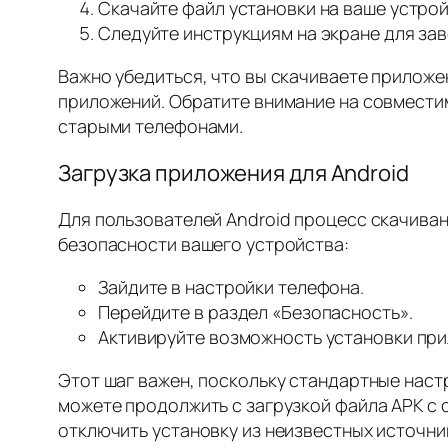
Скачайте файл установки на ваше устрой
Следуйте инструкциям на экране для за
Важно убедиться, что вы скачиваете приложе
приложений. Обратите внимание на совмести
старыми телефонами.
Загрузка приложения для Android
Для пользователей Android процесс скачива
безопасности вашего устройства:
Зайдите в настройки телефона.
Перейдите в раздел «Безопасность».
Активируйте возможность установки при
Этот шаг важен, поскольку стандартные настр
можете продолжить с загрузкой файла APK с с
отключить установку из неизвестных источни