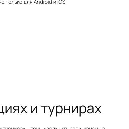
 только для Android и iOS.
кциях и турнирах
и турнирах, чтобы увеличить свои шансы на