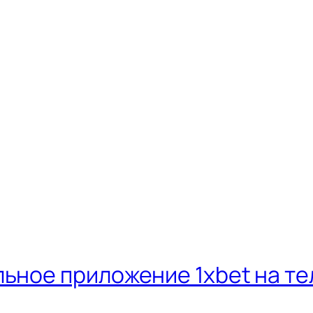
льное приложение 1xbet на т