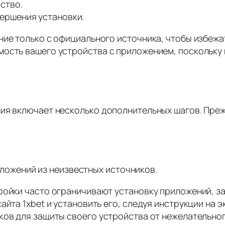
ство.
вершения установки.
ние только с официального источника, чтобы избеж
мость вашего устройства с приложением, поскольку
ния включает несколько дополнительных шагов. Пре
ложений из неизвестных источников.
ойки часто ограничивают установку приложений, заг
айта 1xbet и установить его, следуя инструкции на э
ков для защиты своего устройства от нежелательног