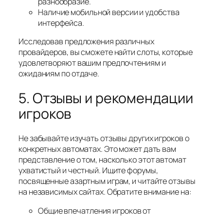
разнообразие.
Наличие мобильной версии и удобства
интерфейса.
Исследовав предложения различных
провайдеров, вы сможете найти слоты, которые
удовлетворяют вашим предпочтениям и
ожиданиям по отдаче.
5. Отзывы и рекомендации
игроков
Не забывайте изучать отзывы других игроков о
конкретных автоматах. Это может дать вам
представление о том, насколько этот автомат
ухватистый и честный. Ищите форумы,
посвященные азартным играм, и читайте отзывы
на независимых сайтах. Обратите внимание на:
Общие впечатления игроков от