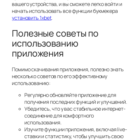
вашего устройства, и вы сможете легко войти и
начать использовать все функции букмекера
установить 1xbet
.
Полезные советы по
использованию
приложения
Помимо скачивания приложения, полезно знать
несколько советов по его эффективному
использованию:
Регулярно обновляйте приложение для
получения последних функций и улучшений.
Убедитесь, что у вас стабильное интернет-
соединение для комфортного
использования.
Изучите функции приложения, включая live-
ставки и статистику, чтобы улучшить свою