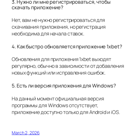
3. Нужно ли мне регистрироваться, чтобы
скачать приложение?
Нет, вам не нужно регистрироваться для
скачивания приложения, но регистрация
необходима для начала ставок.
4. Как быстро обновляется приложение 1xbet?
Обновления для приложения 1xbet выходят
регулярно, обычно в зависимости от добавления
новых функций или исправления ошибок.
5. Есть ли версия приложения для Windows?
На данный момент официальная версия
программы для Windows отсутствует,
приложение доступно только для Android и iOS.
March 2, 2026