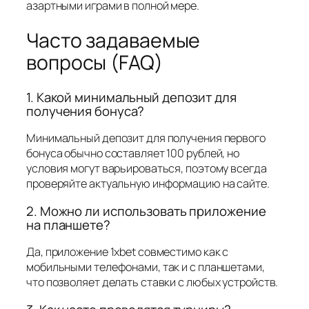
азартными играми в полной мере.
Часто задаваемые
вопросы (FAQ)
1. Какой минимальный депозит для
получения бонуса?
Минимальный депозит для получения первого
бонуса обычно составляет 100 рублей, но
условия могут варьироваться, поэтому всегда
проверяйте актуальную информацию на сайте.
2. Можно ли использовать приложение
на планшете?
Да, приложение 1xbet совместимо как с
мобильными телефонами, так и с планшетами,
что позволяет делать ставки с любых устройств.