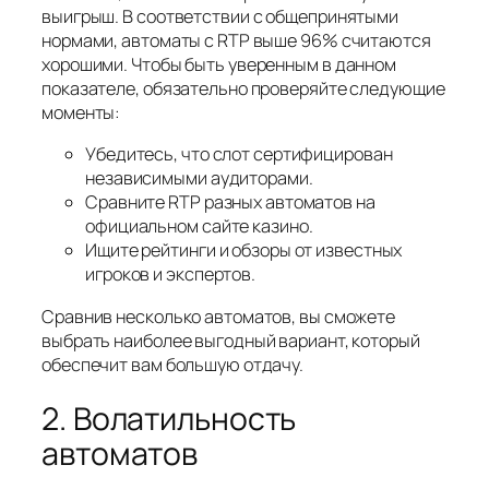
выигрыш. В соответствии с общепринятыми
нормами, автоматы с RTP выше 96% считаются
хорошими. Чтобы быть уверенным в данном
показателе, обязательно проверяйте следующие
моменты:
Убедитесь, что слот сертифицирован
независимыми аудиторами.
Сравните RTP разных автоматов на
официальном сайте казино.
Ищите рейтинги и обзоры от известных
игроков и экспертов.
Сравнив несколько автоматов, вы сможете
выбрать наиболее выгодный вариант, который
обеспечит вам большую отдачу.
2. Волатильность
автоматов