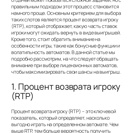
правильным подходом этот процесс становится
намного проще. Основным критерием для выбора
таких слотов является процент возврата игроку
(RTP), который отображает, какую часть ставок
игроки могут ожидать вернуть в виде выигрышей.
Кроме того, стоит обратить внимание на
особенности игры, такие как бонусные функции и
волатильность автоматов. В данной статье мы
подробно рассмотрим, на что следует обращать
внимание при выборе лицензионных автоматов,
чтобы максимизировать свои шансы на выигрыш.
1. Процент возврата игроку
(RTP)
Процент возврата игроку (RTP) – это ключевой
показатель, который определяет, насколько
выгодно играть на определенном автомате. Чем
выше RTP, тем больше вероятность получить