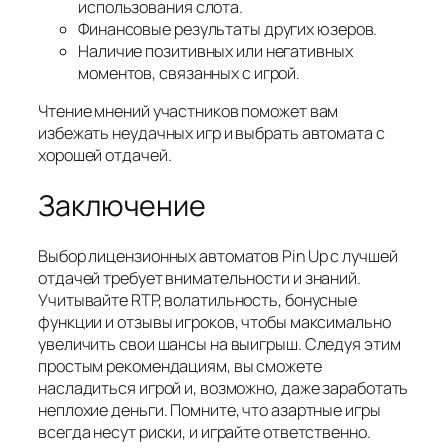
использования слота.
Финансовые результаты других юзеров.
Наличие позитивных или негативных
моментов, связанных с игрой.
Чтение мнений участников поможет вам
избежать неудачных игр и выбрать автомата с
хорошей отдачей.
Заключение
Выбор лицензионных автоматов Pin Up с лучшей
отдачей требует внимательности и знаний.
Учитывайте RTP, волатильность, бонусные
функции и отзывы игроков, чтобы максимально
увеличить свои шансы на выигрыш. Следуя этим
простым рекомендациям, вы сможете
насладиться игрой и, возможно, даже заработать
неплохие деньги. Помните, что азартные игры
всегда несут риски, и играйте ответственно.