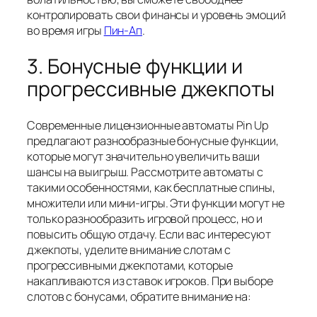
контролировать свои финансы и уровень эмоций
во время игры
Пин-Ап
.
3. Бонусные функции и
прогрессивные джекпоты
Современные лицензионные автоматы Pin Up
предлагают разнообразные бонусные функции,
которые могут значительно увеличить ваши
шансы на выигрыш. Рассмотрите автоматы с
такими особенностями, как бесплатные спины,
множители или мини-игры. Эти функции могут не
только разнообразить игровой процесс, но и
повысить общую отдачу. Если вас интересуют
джекпоты, уделите внимание слотам с
прогрессивными джекпотами, которые
накапливаются из ставок игроков. При выборе
слотов с бонусами, обратите внимание на: