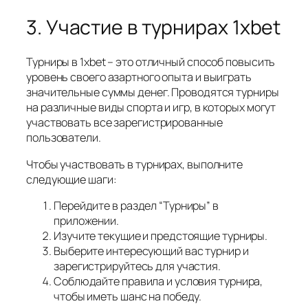
3. Участие в турнирах 1xbet
Турниры в 1xbet – это отличный способ повысить
уровень своего азартного опыта и выиграть
значительные суммы денег. Проводятся турниры
на различные виды спорта и игр, в которых могут
участвовать все зарегистрированные
пользователи.
Чтобы участвовать в турнирах, выполните
следующие шаги:
Перейдите в раздел “Турниры” в
приложении.
Изучите текущие и предстоящие турниры.
Выберите интересующий вас турнир и
зарегистрируйтесь для участия.
Соблюдайте правила и условия турнира,
чтобы иметь шанс на победу.