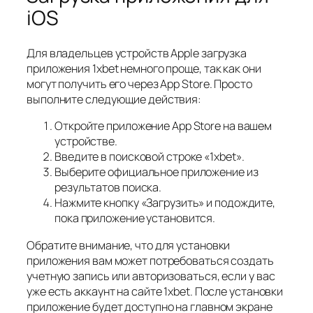
iOS
Для владельцев устройств Apple загрузка
приложения 1xbet немного проще, так как они
могут получить его через App Store. Просто
выполните следующие действия:
Откройте приложение App Store на вашем
устройстве.
Введите в поисковой строке «1xbet».
Выберите официальное приложение из
результатов поиска.
Нажмите кнопку «Загрузить» и подождите,
пока приложение установится.
Обратите внимание, что для установки
приложения вам может потребоваться создать
учетную запись или авторизоваться, если у вас
уже есть аккаунт на сайте 1xbet. После установки
приложение будет доступно на главном экране