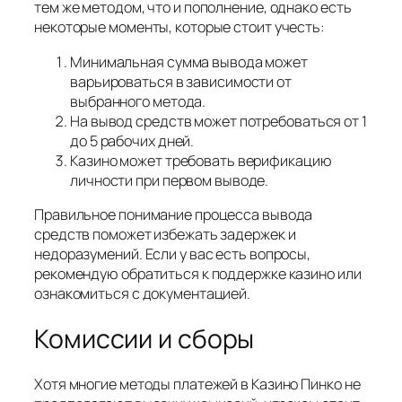
тем же методом, что и пополнение, однако есть
некоторые моменты, которые стоит учесть:
Минимальная сумма вывода может
варьироваться в зависимости от
выбранного метода.
На вывод средств может потребоваться от 1
до 5 рабочих дней.
Казино может требовать верификацию
личности при первом выводе.
Правильное понимание процесса вывода
средств поможет избежать задержек и
недоразумений. Если у вас есть вопросы,
рекомендую обратиться к поддержке казино или
ознакомиться с документацией.
Комиссии и сборы
Хотя многие методы платежей в Казино Пинко не