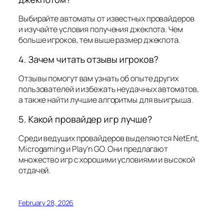
Выбирайте автоматы от известных провайдеров
и изучайте условия получения джекпота. Чем
больше игроков, тем выше размер джекпота.
4. Зачем читать отзывы игроков?
Отзывы помогут вам узнать об опыте других
пользователей и избежать неудачных автоматов,
а также найти лучшие алгоритмы для выигрыша.
5. Какой провайдер игр лучше?
Среди ведущих провайдеров выделяются NetEnt,
Microgaming и Play’n GO. Они предлагают
множество игр с хорошими условиями и высокой
отдачей.
February 28, 2026