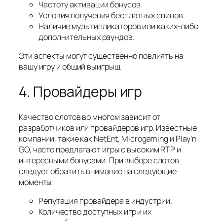
Частоту активации бонусов.
Условия получения бесплатных спинов.
Наличие мультипликаторов или каких-либо
дополнительных раундов.
Эти аспекты могут существенно повлиять на
вашу игру и общий выигрыш.
4. Провайдеры игр
Качество слотов во многом зависит от
разработчиков или провайдеров игр. Известные
компании, такие как NetEnt, Microgaming и Play’n
GO, часто предлагают игры с высоким RTP и
интересными бонусами. При выборе слотов
следует обратить внимание на следующие
моменты:
Репутация провайдера в индустрии.
Количество доступных игр и их