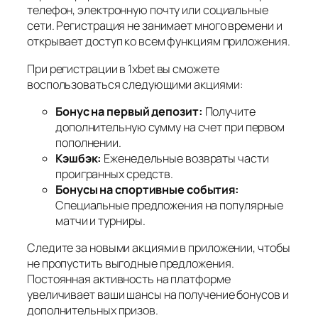
телефон, электронную почту или социальные
сети. Регистрация не занимает много времени и
открывает доступ ко всем функциям приложения.
При регистрации в 1xbet вы сможете
воспользоваться следующими акциями:
Бонус на первый депозит:
Получите
дополнительную сумму на счет при первом
пополнении.
Кэшбэк:
Еженедельные возвраты части
проигранных средств.
Бонусы на спортивные события:
Специальные предложения на популярные
матчи и турниры.
Следите за новыми акциями в приложении, чтобы
не пропустить выгодные предложения.
Постоянная активность на платформе
увеличивает ваши шансы на получение бонусов и
дополнительных призов.