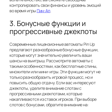
контролировать свои финансы и уровень эмоций
во время игры
Пин-Ап
.
3. Бонусные функции и
прогрессивные джекпоты
Современные лицензионные автоматы Pin Up
предлагают разнообразные бонусные функции,
которые могут значительно увеличить ваши
шансы на выигрыш. Рассмотрите автоматы с
такими особенностями, как бесплатные спины,
множители или мини-игры. Эти функции могут не
только разнообразить игровой процесс, но и
повысить общую отдачу. Если вас интересуют
джекпоты, уделите внимание слотам с
прогрессивными джекпотами, которые
накапливаются из ставок игроков. При выборе
слотов с бонусами, обратите внимание на: