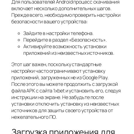
Для пользователей Android процесс скачивания
включает несколько дополнительных шагов.
Прежде всего, необходимо проверить настройки
безопасности вашего устройства:
Зайдите в настройки телефона.
Перейдите в раздел «Безопасность».
Активируйте возможность установки
приложений из неизвестных источников.
Этот шаг важен, поскольку стандартные
настройки часто ограничивают установку
приложений, загруженных не из Google Play.
После этого вы можете продолжить с загрузкой
файла APK с сайта 1xbet и установить его, следуя
инструкции на экране. Не забудьте после
установки отключить установку из неизвестных
источников для защиты своего устройства от
нежелательного ПО.
Загрузка приложения для