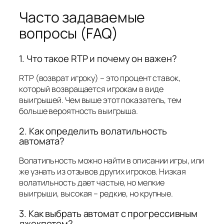
Часто задаваемые
вопросы (FAQ)
1. Что такое RTP и почему он важен?
RTP (возврат игроку) – это процент ставок,
который возвращается игрокам в виде
выигрышей. Чем выше этот показатель, тем
больше вероятность выигрыша.
2. Как определить волатильность
автомата?
Волатильность можно найти в описании игры, или
же узнать из отзывов других игроков. Низкая
волатильность дает частые, но мелкие
выигрыши, высокая – редкие, но крупные.
3. Как выбрать автомат с прогрессивным
джекпотом?