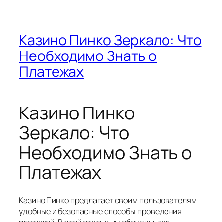
Казино Пинко Зеркало: Что
Необходимо Знать о
Платежах
Казино Пинко
Зеркало: Что
Необходимо Знать о
Платежах
Казино Пинко предлагает своим пользователям
удобные и безопасные способы проведения
платежей. В этой статье мы обсудим, как