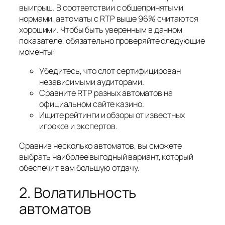
выигрыш. В соответствии с общепринятыми
нормами, автоматы с RTP выше 96% считаются
хорошими. Чтобы быть уверенным в данном
показателе, обязательно проверяйте следующие
моменты:
Убедитесь, что слот сертифицирован
независимыми аудиторами.
Сравните RTP разных автоматов на
официальном сайте казино.
Ищите рейтинги и обзоры от известных
игроков и экспертов.
Сравнив несколько автоматов, вы сможете
выбрать наиболее выгодный вариант, который
обеспечит вам большую отдачу.
2. Волатильность
автоматов