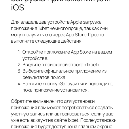
iOS
Для владельцев устройств Apple загрузка
приложения 1xbet немного проще, так как они
могут получить его через App Store. Просто
выполните следующие действия:
Откройте приложение App Store на вашем
устройстве.
Введите в поисковой строке «1xbet».
Выберите официальное приложение из
результатов поиска.
Нажмите кнопку «Загрузить» и подождите,
пока приложение установится.
Обратите внимание, что для установки
приложения вам может потребоваться создать
учетную запись или авторизоваться, если у вас
уже есть аккаунт на сайте 1xbet. После установки
приложение будет доступно на главном экране