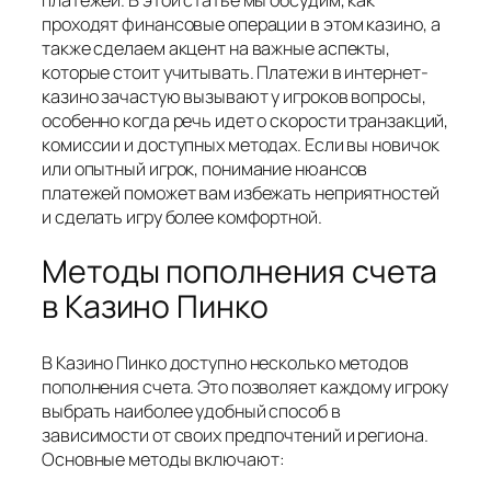
проходят финансовые операции в этом казино, а
также сделаем акцент на важные аспекты,
которые стоит учитывать. Платежи в интернет-
казино зачастую вызывают у игроков вопросы,
особенно когда речь идет о скорости транзакций,
комиссии и доступных методах. Если вы новичок
или опытный игрок, понимание нюансов
платежей поможет вам избежать неприятностей
и сделать игру более комфортной.
Методы пополнения счета
в Казино Пинко
В Казино Пинко доступно несколько методов
пополнения счета. Это позволяет каждому игроку
выбрать наиболее удобный способ в
зависимости от своих предпочтений и региона.
Основные методы включают: