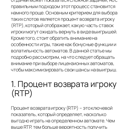
правильным подходом этот процесс становится
намного проще. Основным критерием для выбора
таких слотов является процент возврата игроку
(RTP), который отображает, какую часть ставок
игроки могут ожидать вернуть в виде выигрышей.
Кроме того, стоит обратить внимание на
особенности игры, такие как бонусные функции и
волатильность автоматов. В данной статье мы
подробно рассмотрим, на что следует обращать
внимание при выборе лицензионных автоматов,
чтобы максимизировать свои шансы на выигрыш.
1. Процент возврата игроку
(RTP)
Процент возврата игроку (RTP) – это ключевой
показатель, который определяет, насколько
выгодно играть на определенном автомате. Чем
выше RTP, тем больше вероятность получить