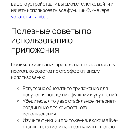
вашего устройства, и вы сможете легко войти и
начать использовать все функции букмекера
установить 1xbet
.
Полезные советы по
использованию
приложения
Помимо скачивания приложения, полезно знать
несколько советов по его эффективному
использованию:
Регулярно обновляйте приложение для
получения последних функций и улучшений.
Убедитесь, что у вас стабильное интернет-
соединение для комфортного
использования.
Изучите функции приложения, включая live-
ставки и статистику, чтобы улучшить свою