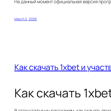
На данный момент официальная версия програ
March 2, 2026
Как скачать 1xbet и участ
Как скачать 1xbe
В этом статье мы расскажем, как скачать при