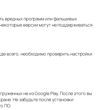
ать вредных программ или фальшивых
 некоторые версии могут не поддерживаться
жде всего, необходимо проверить настройки
руженных не из Google Play. После этого вы
кране. Не забудьте после установки
о ПО.