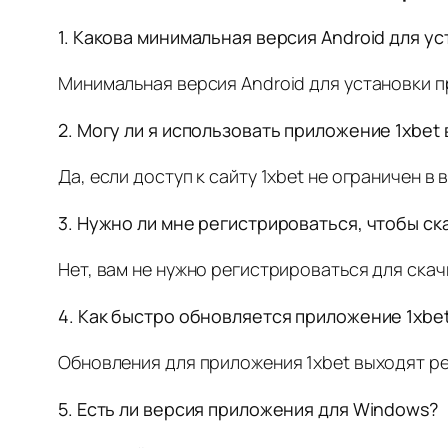
1. Какова минимальная версия Android для у
Минимальная версия Android для установки пр
2. Могу ли я использовать приложение 1xbet
Да, если доступ к сайту 1xbet не ограничен 
3. Нужно ли мне регистрироваться, чтобы с
Нет, вам не нужно регистрироваться для ска
4. Как быстро обновляется приложение 1xbe
Обновления для приложения 1xbet выходят ре
5. Есть ли версия приложения для Windows?