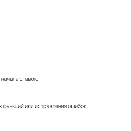
 начала ставок.
х функций или исправления ошибок.