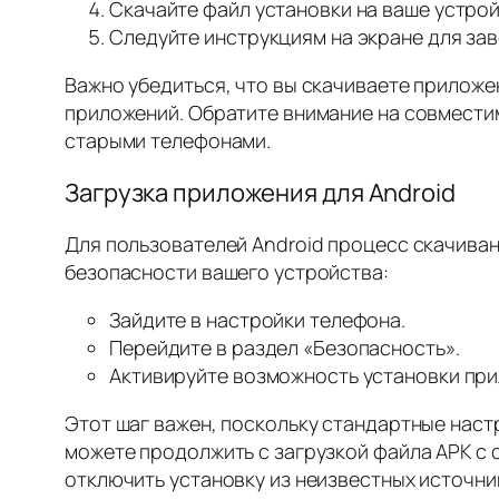
Скачайте файл установки на ваше устрой
Следуйте инструкциям на экране для за
Важно убедиться, что вы скачиваете приложе
приложений. Обратите внимание на совмести
старыми телефонами.
Загрузка приложения для Android
Для пользователей Android процесс скачива
безопасности вашего устройства:
Зайдите в настройки телефона.
Перейдите в раздел «Безопасность».
Активируйте возможность установки при
Этот шаг важен, поскольку стандартные настр
можете продолжить с загрузкой файла APK с с
отключить установку из неизвестных источни