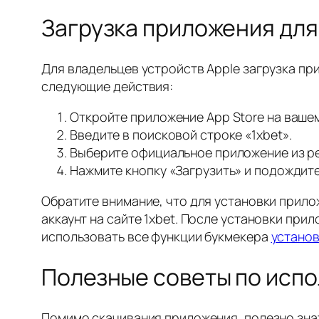
Загрузка приложения для
Для владельцев устройств Apple загрузка при
следующие действия:
Откройте приложение App Store на ваше
Введите в поисковой строке «1xbet».
Выберите официальное приложение из ре
Нажмите кнопку «Загрузить» и подождите
Обратите внимание, что для установки прило
аккаунт на сайте 1xbet. После установки при
использовать все функции букмекера
установ
Полезные советы по исп
Помимо скачивания приложения, полезно зна