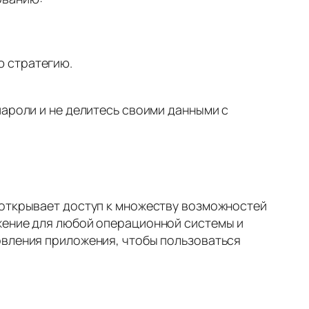
ю стратегию.
пароли и не делитесь своими данными с
 открывает доступ к множеству возможностей
жение для любой операционной системы и
овления приложения, чтобы пользоваться