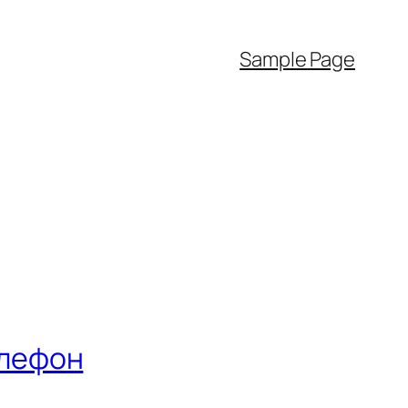
Sample Page
елефон