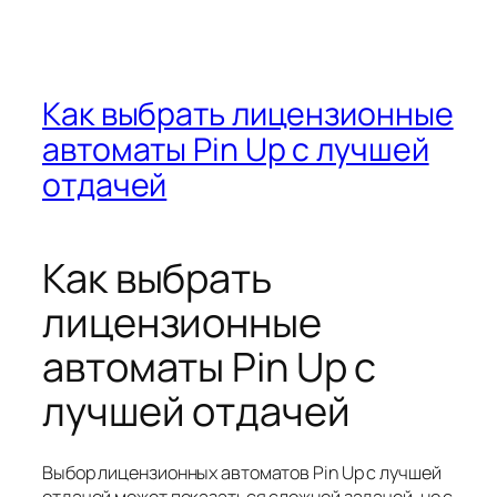
Как выбрать лицензионные
автоматы Pin Up с лучшей
отдачей
Как выбрать
лицензионные
автоматы Pin Up с
лучшей отдачей
Выбор лицензионных автоматов Pin Up с лучшей
отдачей может показаться сложной задачей, но с