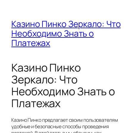
Казино Пинко Зеркало: Что
Необходимо Знать о
Платежах
Казино Пинко
Зеркало: Что
Необходимо Знать о
Платежах
Казино Пинко предлагает своим пользователям
удобные и безопасные способы проведения
платежей. В этой статье мы обсудим, как