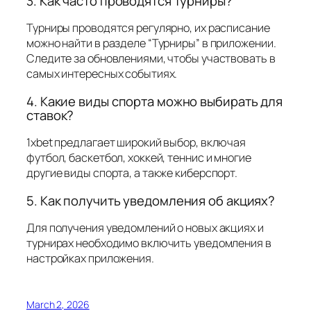
3. Как часто проводятся турниры?
Турниры проводятся регулярно, их расписание
можно найти в разделе “Турниры” в приложении.
Следите за обновлениями, чтобы участвовать в
самых интересных событиях.
4. Какие виды спорта можно выбирать для
ставок?
1xbet предлагает широкий выбор, включая
футбол, баскетбол, хоккей, теннис и многие
другие виды спорта, а также киберспорт.
5. Как получить уведомления об акциях?
Для получения уведомлений о новых акциях и
турнирах необходимо включить уведомления в
настройках приложения.
March 2, 2026