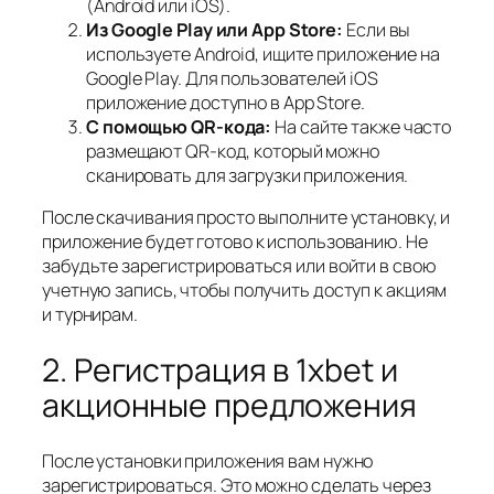
(Android или iOS).
Из Google Play или App Store:
Если вы
используете Android, ищите приложение на
Google Play. Для пользователей iOS
приложение доступно в App Store.
С помощью QR-кода:
На сайте также часто
размещают QR-код, который можно
сканировать для загрузки приложения.
После скачивания просто выполните установку, и
приложение будет готово к использованию. Не
забудьте зарегистрироваться или войти в свою
учетную запись, чтобы получить доступ к акциям
и турнирам.
2. Регистрация в 1xbet и
акционные предложения
После установки приложения вам нужно
зарегистрироваться. Это можно сделать через