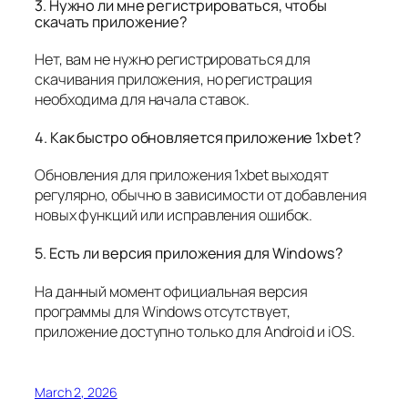
3. Нужно ли мне регистрироваться, чтобы
скачать приложение?
Нет, вам не нужно регистрироваться для
скачивания приложения, но регистрация
необходима для начала ставок.
4. Как быстро обновляется приложение 1xbet?
Обновления для приложения 1xbet выходят
регулярно, обычно в зависимости от добавления
новых функций или исправления ошибок.
5. Есть ли версия приложения для Windows?
На данный момент официальная версия
программы для Windows отсутствует,
приложение доступно только для Android и iOS.
March 2, 2026