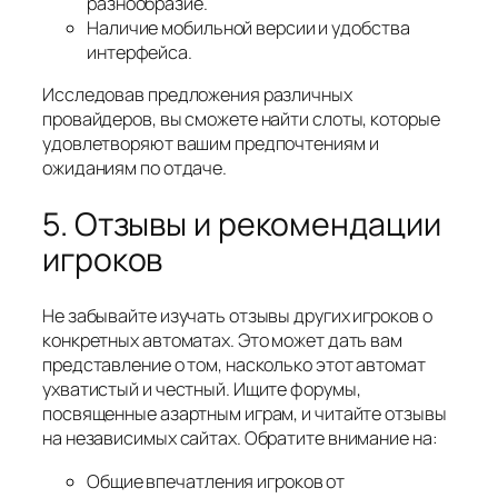
разнообразие.
Наличие мобильной версии и удобства
интерфейса.
Исследовав предложения различных
провайдеров, вы сможете найти слоты, которые
удовлетворяют вашим предпочтениям и
ожиданиям по отдаче.
5. Отзывы и рекомендации
игроков
Не забывайте изучать отзывы других игроков о
конкретных автоматах. Это может дать вам
представление о том, насколько этот автомат
ухватистый и честный. Ищите форумы,
посвященные азартным играм, и читайте отзывы
на независимых сайтах. Обратите внимание на:
Общие впечатления игроков от