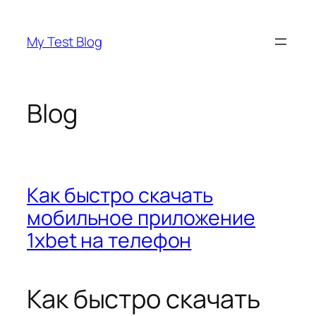
Skip
to
My Test Blog
content
Blog
Как быстро скачать
мобильное приложение
1xbet на телефон
Как быстро скачать