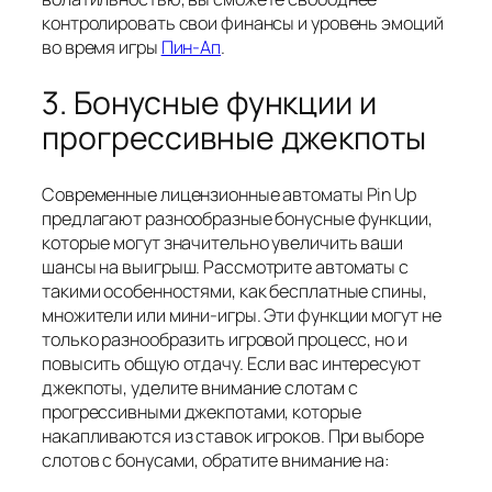
контролировать свои финансы и уровень эмоций
во время игры
Пин-Ап
.
3. Бонусные функции и
прогрессивные джекпоты
Современные лицензионные автоматы Pin Up
предлагают разнообразные бонусные функции,
которые могут значительно увеличить ваши
шансы на выигрыш. Рассмотрите автоматы с
такими особенностями, как бесплатные спины,
множители или мини-игры. Эти функции могут не
только разнообразить игровой процесс, но и
повысить общую отдачу. Если вас интересуют
джекпоты, уделите внимание слотам с
прогрессивными джекпотами, которые
накапливаются из ставок игроков. При выборе
слотов с бонусами, обратите внимание на: