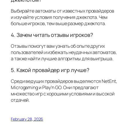
Выбирайте автоматы от известных провайдеров
и изучайте условия получения джекпота. Чем
больше игроков, тем выше размер джекпота.
4. Зачем читать отзывы игроков?
Отзывы помогут вам узнать об опыте других
пользователей и избежать неудачных автоматов,
а также найти лучшие алгоритмы для выигрыша.
5. Какой провайдер игр лучше?
Среди ведущих провайдеров выделяются NetEnt,
Microgaming и Play’n GO. Они предлагают
множество игр с хорошими условиями и высокой
отдачей.
February 28, 2026