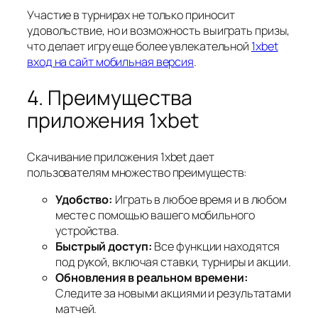
Участие в турнирах не только приносит
удовольствие, но и возможность выиграть призы,
что делает игру еще более увлекательной
1xbet
вход на сайт мобильная версия
.
4. Преимущества
приложения 1xbet
Скачивание приложения 1xbet дает
пользователям множество преимуществ:
Удобство:
Играть в любое время и в любом
месте с помощью вашего мобильного
устройства.
Быстрый доступ:
Все функции находятся
под рукой, включая ставки, турниры и акции.
Обновления в реальном времени:
Следите за новыми акциями и результатами
матчей.