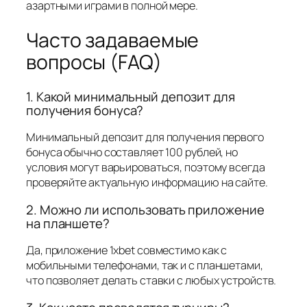
азартными играми в полной мере.
Часто задаваемые
вопросы (FAQ)
1. Какой минимальный депозит для
получения бонуса?
Минимальный депозит для получения первого
бонуса обычно составляет 100 рублей, но
условия могут варьироваться, поэтому всегда
проверяйте актуальную информацию на сайте.
2. Можно ли использовать приложение
на планшете?
Да, приложение 1xbet совместимо как с
мобильными телефонами, так и с планшетами,
что позволяет делать ставки с любых устройств.