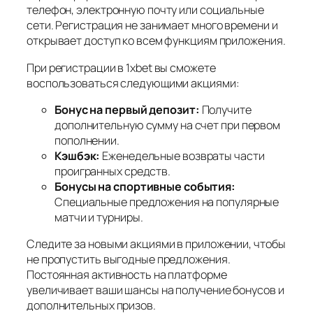
телефон, электронную почту или социальные
сети. Регистрация не занимает много времени и
открывает доступ ко всем функциям приложения.
При регистрации в 1xbet вы сможете
воспользоваться следующими акциями:
Бонус на первый депозит:
Получите
дополнительную сумму на счет при первом
пополнении.
Кэшбэк:
Еженедельные возвраты части
проигранных средств.
Бонусы на спортивные события:
Специальные предложения на популярные
матчи и турниры.
Следите за новыми акциями в приложении, чтобы
не пропустить выгодные предложения.
Постоянная активность на платформе
увеличивает ваши шансы на получение бонусов и
дополнительных призов.