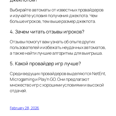
Выбирайте автоматы от известных провайдеров
и изучайте условия получения джекпота. Чем
больше игроков, тем выше размер джекпота.
4. Зачем читать отзывы игроков?
Отзывы помогут вам узнать об опыте других
пользователей и избежать неудачных автоматов,
а также найти лучшие алгоритмы для выигрыша.
5. Какой провайдер игр лучше?
Среди ведущих провайдеров выделяются NetEnt,
Microgaming и Play’n GO. Они предлагают
множество игр с хорошими условиями и высокой
отдачей.
February 28, 2026