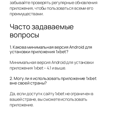
забывайте проверять регулярные обновления
приложения, чтобы пользоваться всеми его
преимуществами.
Часто задаваемые
вопросы
1. Какова минимальная версия Android для
установки приложения 1xbet?
Минимальная версия Android для установки
приложения 1xbet – 4.1 и выше.
2. Могу ли я использовать приложение 1xbet
вне своей страны?
Да, если доступ к сайту 1xbet не ограничен в
вашей стране, вы сможете использовать
приложение.