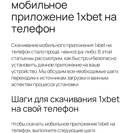
мобильное
приложение 1xbet на
телефон
Скачивание мобильного приложения 1xbet на
телефон стало проще, чем когда-либо. В этой
статье мы рассмотрим, как быстро и безопасно
установить данное приложение на ваше
устройство. Мы обсудим все необходимые шаги,
переходим к источникам загрузки и важным
аспектам процесса установки.
Шаги для скачивания 1xbet
на свой телефон
Чтобы скачать мобильное приложение 1xbet на
телефон, выполните следующие шаги: