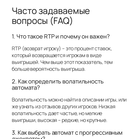
Часто задаваемые
вопросы (FAQ)
1. Что такое RTP и почему он важен?
RTP (возврат игроку) – это процент ставок,
который возвращается игрокам в виде
выигрышей. Чем выше этот показатель, тем
больше вероятность выигрыша.
2. Как определить волатильность
автомата?
Волатильность можно найти в описании игры, или
же узнать из отзывов других игроков. Низкая
волатильность дает частые, но мелкие
выигрыши, высокая – редкие, но крупные.
3. Как выбрать автомат с прогрессивным
джекпотом?