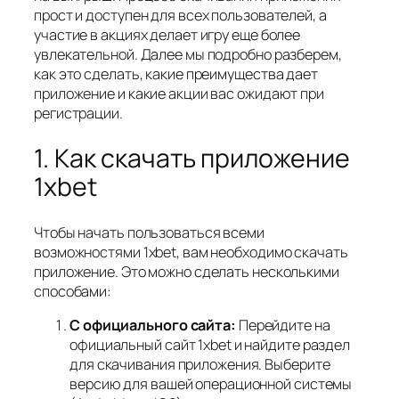
прост и доступен для всех пользователей, а
участие в акциях делает игру еще более
увлекательной. Далее мы подробно разберем,
как это сделать, какие преимущества дает
приложение и какие акции вас ожидают при
регистрации.
1. Как скачать приложение
1xbet
Чтобы начать пользоваться всеми
возможностями 1xbet, вам необходимо скачать
приложение. Это можно сделать несколькими
способами:
С официального сайта:
Перейдите на
официальный сайт 1xbet и найдите раздел
для скачивания приложения. Выберите
версию для вашей операционной системы