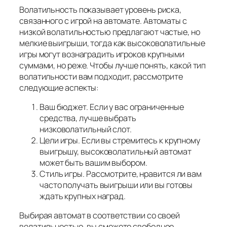
Волатильность показывает уровень риска,
связанного с игрой на автомате. Автоматы с
низкой волатильностью предлагают частые, но
мелкие выигрыши, тогда как высоковолатильные
игры могут вознаградить игроков крупными
суммами, но реже. Чтобы лучше понять, какой тип
волатильности вам подходит, рассмотрите
следующие аспекты:
Ваш бюджет. Если у вас ограниченные
средства, лучше выбрать
низковолатильный слот.
Цели игры. Если вы стремитесь к крупному
выигрышу, высоковолатильный автомат
может быть вашим выбором.
Стиль игры. Рассмотрите, нравится ли вам
часто получать выигрыши или вы готовы
ждать крупных наград.
Выбирая автомат в соответствии со своей
волатильностью, вы сможете свободнее