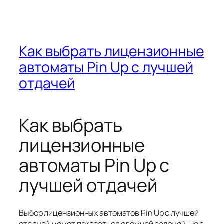
Как выбрать лицензионные
автоматы Pin Up с лучшей
отдачей
Как выбрать
лицензионные
автоматы Pin Up с
лучшей отдачей
Выбор лицензионных автоматов Pin Up с лучшей
отдачей может показаться сложной задачей, но с