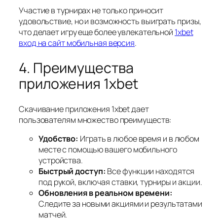
Участие в турнирах не только приносит
удовольствие, но и возможность выиграть призы,
что делает игру еще более увлекательной
1xbet
вход на сайт мобильная версия
.
4. Преимущества
приложения 1xbet
Скачивание приложения 1xbet дает
пользователям множество преимуществ:
Удобство:
Играть в любое время и в любом
месте с помощью вашего мобильного
устройства.
Быстрый доступ:
Все функции находятся
под рукой, включая ставки, турниры и акции.
Обновления в реальном времени:
Следите за новыми акциями и результатами
матчей.