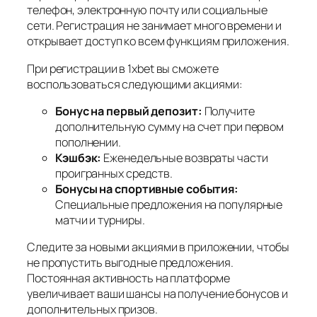
телефон, электронную почту или социальные
сети. Регистрация не занимает много времени и
открывает доступ ко всем функциям приложения.
При регистрации в 1xbet вы сможете
воспользоваться следующими акциями:
Бонус на первый депозит:
Получите
дополнительную сумму на счет при первом
пополнении.
Кэшбэк:
Еженедельные возвраты части
проигранных средств.
Бонусы на спортивные события:
Специальные предложения на популярные
матчи и турниры.
Следите за новыми акциями в приложении, чтобы
не пропустить выгодные предложения.
Постоянная активность на платформе
увеличивает ваши шансы на получение бонусов и
дополнительных призов.