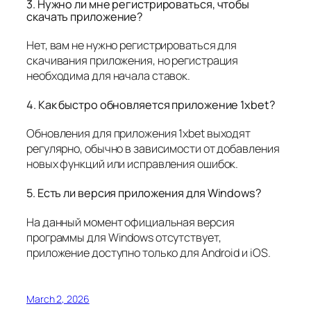
3. Нужно ли мне регистрироваться, чтобы
скачать приложение?
Нет, вам не нужно регистрироваться для
скачивания приложения, но регистрация
необходима для начала ставок.
4. Как быстро обновляется приложение 1xbet?
Обновления для приложения 1xbet выходят
регулярно, обычно в зависимости от добавления
новых функций или исправления ошибок.
5. Есть ли версия приложения для Windows?
На данный момент официальная версия
программы для Windows отсутствует,
приложение доступно только для Android и iOS.
March 2, 2026