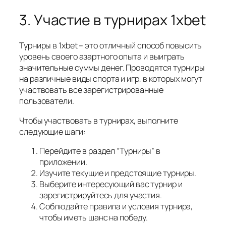
3. Участие в турнирах 1xbet
Турниры в 1xbet – это отличный способ повысить
уровень своего азартного опыта и выиграть
значительные суммы денег. Проводятся турниры
на различные виды спорта и игр, в которых могут
участвовать все зарегистрированные
пользователи.
Чтобы участвовать в турнирах, выполните
следующие шаги:
Перейдите в раздел “Турниры” в
приложении.
Изучите текущие и предстоящие турниры.
Выберите интересующий вас турнир и
зарегистрируйтесь для участия.
Соблюдайте правила и условия турнира,
чтобы иметь шанс на победу.