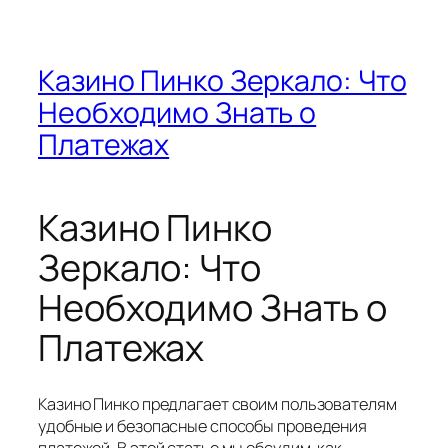
Казино Пинко Зеркало: Что
Необходимо Знать о
Платежах
Казино Пинко
Зеркало: Что
Необходимо Знать о
Платежах
Казино Пинко предлагает своим пользователям
удобные и безопасные способы проведения
платежей. В этой статье мы обсудим, как