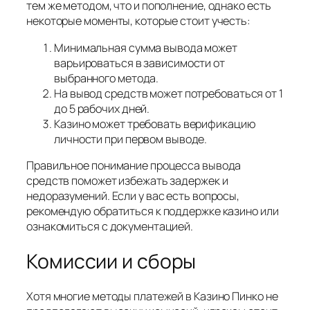
тем же методом, что и пополнение, однако есть
некоторые моменты, которые стоит учесть:
Минимальная сумма вывода может
варьироваться в зависимости от
выбранного метода.
На вывод средств может потребоваться от 1
до 5 рабочих дней.
Казино может требовать верификацию
личности при первом выводе.
Правильное понимание процесса вывода
средств поможет избежать задержек и
недоразумений. Если у вас есть вопросы,
рекомендую обратиться к поддержке казино или
ознакомиться с документацией.
Комиссии и сборы
Хотя многие методы платежей в Казино Пинко не