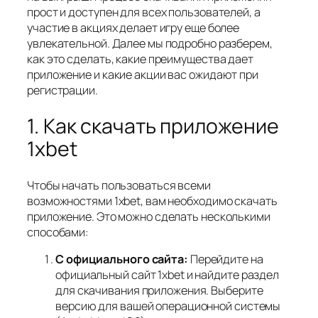
прост и доступен для всех пользователей, а
участие в акциях делает игру еще более
увлекательной. Далее мы подробно разберем,
как это сделать, какие преимущества дает
приложение и какие акции вас ожидают при
регистрации.
1. Как скачать приложение
1xbet
Чтобы начать пользоваться всеми
возможностями 1xbet, вам необходимо скачать
приложение. Это можно сделать несколькими
способами:
С официального сайта:
Перейдите на
официальный сайт 1xbet и найдите раздел
для скачивания приложения. Выберите
версию для вашей операционной системы