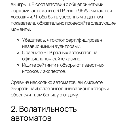
выигрыш. В соответствии с общепринятыми
нормами, автоматы с RTP выше 96% считаются
хорошими. Чтобы быть уверенным в данном
показателе, обязательно проверяйте следующие
моменты:
Убедитесь, что слот сертифицирован
независимыми аудиторами.
Сравните RTP разных автоматов на
официальном сайте казино.
Ищите рейтинги и обзоры от известных
игроков и экспертов.
Сравнив несколько автоматов, вы сможете
выбрать наиболее выгодный вариант, который
обеспечит вам большую отдачу.
2. Волатильность
автоматов