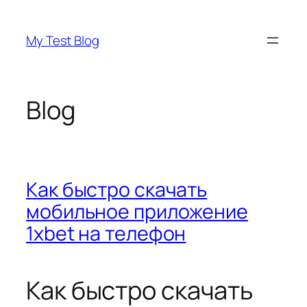
Skip
to
My Test Blog
content
Blog
Как быстро скачать
мобильное приложение
1xbet на телефон
Как быстро скачать