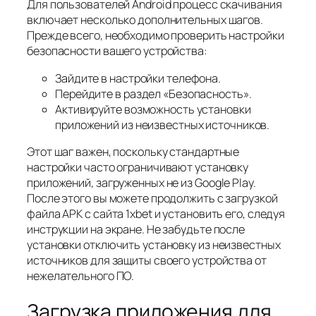
Для пользователей Android процесс скачивания
включает несколько дополнительных шагов.
Прежде всего, необходимо проверить настройки
безопасности вашего устройства:
Зайдите в настройки телефона.
Перейдите в раздел «Безопасность».
Активируйте возможность установки
приложений из неизвестных источников.
Этот шаг важен, поскольку стандартные
настройки часто ограничивают установку
приложений, загруженных не из Google Play.
После этого вы можете продолжить с загрузкой
файла APK с сайта 1xbet и установить его, следуя
инструкции на экране. Не забудьте после
установки отключить установку из неизвестных
источников для защиты своего устройства от
нежелательного ПО.
Загрузка приложения для