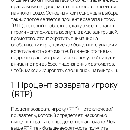
правильным подходом этот процесс становится
намного проще. Основным критерием для выбора
таких слотов является процент возврата игроку
(RTP), который отображает, какую часть ставок
игроки могут ожидать вернуть в виде выигрышей.
Кроме того, стоит обратить внимание на
особенности игры, такие как бонусные функции и
волатильность автоматов. В данной статье мы
подробно рассмотрим, на что следует обращать
внимание при выборе лицензионных автоматов,
чтобы максимизировать свои шансы на выигрыш.
1. Процент возврата игроку
(RTP)
Процент возврата игроку (RTP) – это ключевой
показатель, который определяет, насколько
выгодно играть на определенном автомате. Чем
выше RTP, тем больше вероятность получить