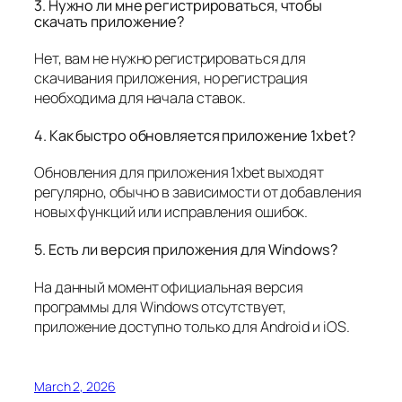
3. Нужно ли мне регистрироваться, чтобы
скачать приложение?
Нет, вам не нужно регистрироваться для
скачивания приложения, но регистрация
необходима для начала ставок.
4. Как быстро обновляется приложение 1xbet?
Обновления для приложения 1xbet выходят
регулярно, обычно в зависимости от добавления
новых функций или исправления ошибок.
5. Есть ли версия приложения для Windows?
На данный момент официальная версия
программы для Windows отсутствует,
приложение доступно только для Android и iOS.
March 2, 2026