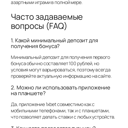
азартными играми в полной мере.
Часто задаваемые
вопросы (FAQ)
1. Какой минимальный депозит для
получения бонуса?
Минимальный депозит для получения первого
бонуса обычно составляет 100 рублей, но
условия могут варьироваться, поэтому всегда
проверяйте актуальную информацию на сайте.
2. Можно ли использовать приложение
на планшете?
Да, приложение 1xbet совместимо как с
мобильными телефонами, так и с планшетами,
что позволяет делать ставки с любых устройств.