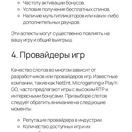
Частоту активации бонусов.
Условия получения бесплатных спинов.
Наличие мультипликаторов или каких-либо
дополнительных раундов.
Эти аспекты могут существенно повлиять на
вашу игру и общий выигрыш.
4. Провайдеры игр
Качество слотов во многом зависит от
разработчиков или провайдеров игр. Известные
компании, такие как NetEnt, Microgaming и Play’n
GO, часто предлагают игры с высоким RTP и
интересными бонусами. При выборе слотов
следует обратить внимание на следующие
моменты:
Репутация провайдера в индустрии.
Количество доступных игр и их