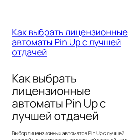
Как выбрать лицензионные
автоматы Pin Up с лучшей
отдачей
Как выбрать
лицензионные
автоматы Pin Up с
лучшей отдачей
Выбор лицензионных автоматов Pin Up с лучшей
отдачей может показаться сложной задачей, но с