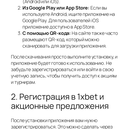
(Android или iOS).
Из Google Play или App Store:
Если вы
используете Android, ищите приложение на
Google Play. Для пользователей iOS
приложение доступно в App Store.
С помощью QR-кода:
На сайте также часто
размещают QR-код, который можно
сканировать для загрузки приложения.
После скачивания просто выполните установку, и
приложение будет готово к использованию. Не
забудьте зарегистрироваться или войти в свою
учетную запись, чтобы получить доступ к акциям
и турнирам.
2. Регистрация в 1xbet и
акционные предложения
После установки приложения вам нужно
зарегистрироваться. Это можно сделать через