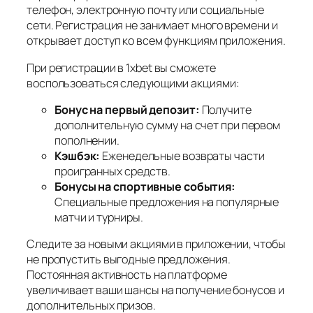
телефон, электронную почту или социальные
сети. Регистрация не занимает много времени и
открывает доступ ко всем функциям приложения.
При регистрации в 1xbet вы сможете
воспользоваться следующими акциями:
Бонус на первый депозит:
Получите
дополнительную сумму на счет при первом
пополнении.
Кэшбэк:
Еженедельные возвраты части
проигранных средств.
Бонусы на спортивные события:
Специальные предложения на популярные
матчи и турниры.
Следите за новыми акциями в приложении, чтобы
не пропустить выгодные предложения.
Постоянная активность на платформе
увеличивает ваши шансы на получение бонусов и
дополнительных призов.