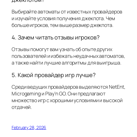
Выбирайте автоматы от известных провайдеров
и изучайте условия получения джекпота. Чем
больше игроков, тем выше размер джекпота.
4. Зачем читать отзывы игроков?
Отзывы помогут вам узнать об опыте других
пользователей и избежать неудачных автоматов,
а также найти лучшие алгоритмы для выигрыша.
5. Какой провайдер игр лучше?
Среди ведущих провайдеров выделяются NetEnt,
Microgaming и Play’n GO. Они предлагают
множество игр с хорошими условиями и высокой
отдачей.
February 28, 2026