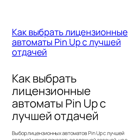
Как выбрать лицензионные
автоматы Pin Up с лучшей
отдачей
Как выбрать
лицензионные
автоматы Pin Up с
лучшей отдачей
Выбор лицензионных автоматов Pin Up с лучшей
отдачей может показаться сложной задачей, но с