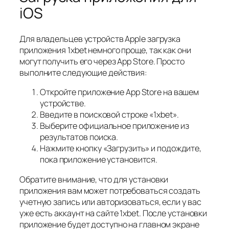
iOS
Для владельцев устройств Apple загрузка
приложения 1xbet немного проще, так как они
могут получить его через App Store. Просто
выполните следующие действия:
Откройте приложение App Store на вашем
устройстве.
Введите в поисковой строке «1xbet».
Выберите официальное приложение из
результатов поиска.
Нажмите кнопку «Загрузить» и подождите,
пока приложение установится.
Обратите внимание, что для установки
приложения вам может потребоваться создать
учетную запись или авторизоваться, если у вас
уже есть аккаунт на сайте 1xbet. После установки
приложение будет доступно на главном экране