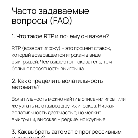
Часто задаваемые
вопросы (FAQ)
1. Что такое RTP и почему он важен?
RTP (возврат игроку) – это процент ставок,
который возвращается игрокам в виде
выигрышей. Чем выше этот показатель, тем
больше вероятность выигрыша.
2. Как определить волатильность
автомата?
Волатильность можно найти в описании игры, или
же узнать из отзывов других игроков. Низкая
волатильность дает частые, но мелкие
выигрыши, высокая – редкие, но крупные.
3. Как выбрать автомат с прогрессивным
джекпотом?