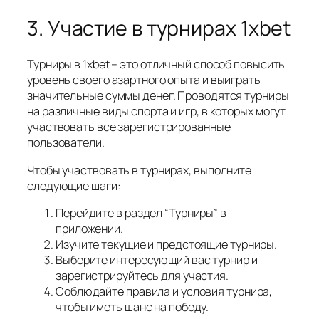
3. Участие в турнирах 1xbet
Турниры в 1xbet – это отличный способ повысить
уровень своего азартного опыта и выиграть
значительные суммы денег. Проводятся турниры
на различные виды спорта и игр, в которых могут
участвовать все зарегистрированные
пользователи.
Чтобы участвовать в турнирах, выполните
следующие шаги:
Перейдите в раздел “Турниры” в
приложении.
Изучите текущие и предстоящие турниры.
Выберите интересующий вас турнир и
зарегистрируйтесь для участия.
Соблюдайте правила и условия турнира,
чтобы иметь шанс на победу.