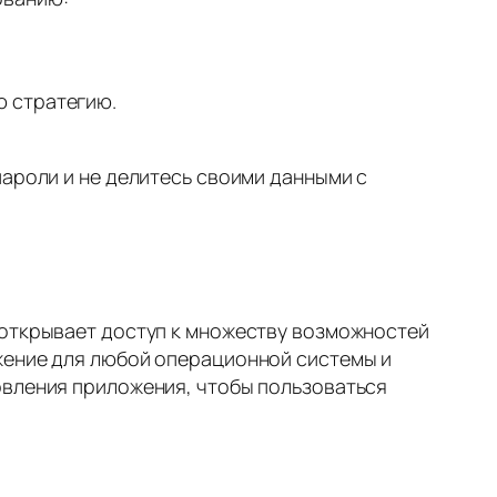
ю стратегию.
пароли и не делитесь своими данными с
 открывает доступ к множеству возможностей
жение для любой операционной системы и
овления приложения, чтобы пользоваться