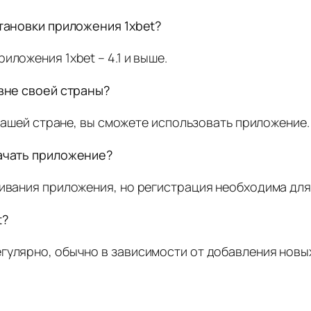
становки приложения 1xbet?
иложения 1xbet – 4.1 и выше.
 вне своей страны?
в вашей стране, вы сможете использовать приложение.
качать приложение?
чивания приложения, но регистрация необходима для
t?
гулярно, обычно в зависимости от добавления новы