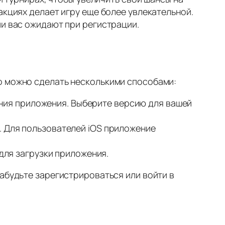
акциях делает игру еще более увлекательной.
ии вас ожидают при регистрации.
о можно сделать несколькими способами:
ания приложения. Выберите версию для вашей
y. Для пользователей iOS приложение
для загрузки приложения.
забудьте зарегистрироваться или войти в