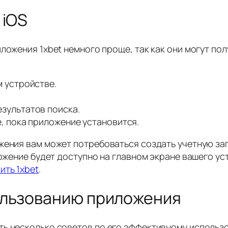
 iOS
ложения 1xbet немного проще, так как они могут пол
м устройстве.
зультатов поиска.
, пока приложение установится.
жения вам может потребоваться создать учетную запи
ложение будет доступно на главном экране вашего уст
ить 1xbet
.
ользованию приложения
ть несколько советов по его эффективному использ