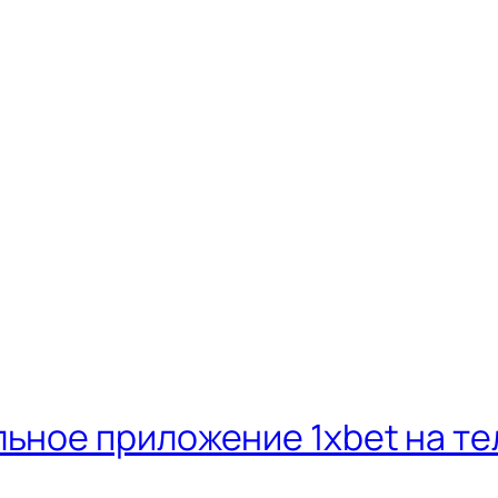
льное приложение 1xbet на т